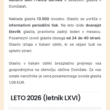
Domžalah.
Naklada glasila
13.500
izvodov. Glasilo se uvršča v
informativni periodični tisk
. Na leto izide
dvanajst
številk
glasila, praviloma zadnji teden v mesecu.
Posamezni izvod glasila obsega
od 24 do 40 strani
.
Glasilo izhaja v tiskani obliki, ki se objavi tudi na
spletni strani.
Glasilo v tiskani obliki brezplačno prejmejo vsa
gospodinjstva na območju občine Domžale. Za vse
ostale naročnike je cena posameznega izvoda glasila
1,09 EUR.
LETO 2026 (letnik LXV
I
)