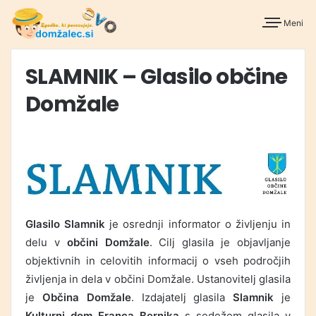
Meni
SLAMNIK – Glasilo občine
Domžale
Glasilo Slamnik
je osrednji informator o življenju in
delu v
občini Domžale
. Cilj glasila je objavljanje
objektivnih in celovitih informacij o vseh področjih
življenja in dela v občini Domžale. Ustanovitelj glasila
je
Občina Domžale
. Izdajatelj glasila
Slamnik
je
Kulturni dom Franca Bernika
s sedežem glasila v