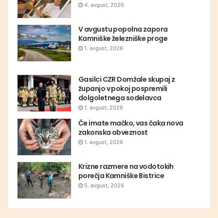
4. avgust, 2026
V avgustu popolna zapora
Kamniške železniške proge
1. avgust, 2026
Gasilci CZR Domžale skupaj z
županjo v pokoj pospremili
dolgoletnega sodelavca
1. avgust, 2026
Če imate mačko, vas čaka nova
zakonska obveznost
1. avgust, 2026
Krizne razmere na vodotokih
porečja Kamniške Bistrice
5. avgust, 2026