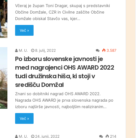
Včeraj je župan Toni Dragar, skupaj s predstavniki
Občine Domžale, CZR in Civilne zaščite Občine
Domžale obiskal Stavčo vas, kjer…
Več »
M. U.
8. julij, 2022
3.587
Po izboru slovenske javnosti je
med nagrajenci OHS AWARD 2022
tudi družinska hiša, ki stoji v
središču Domžal
Znani so dobitniki nagrad OHS AWARD 2022.
Nagrada OHS AWARD je prva slovenska nagrada po
izboru najširše javnosti, najboljšim realiziranim…
Več »
M. U.
24. junij, 2022
214