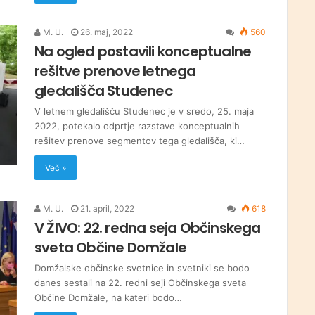
M. U.
26. maj, 2022
560
Na ogled postavili konceptualne
rešitve prenove letnega
gledališča Studenec
V letnem gledališču Studenec je v sredo, 25. maja
2022, potekalo odprtje razstave konceptualnih
rešitev prenove segmentov tega gledališča, ki…
Več »
M. U.
21. april, 2022
618
V ŽIVO: 22. redna seja Občinskega
sveta Občine Domžale
Domžalske občinske svetnice in svetniki se bodo
danes sestali na 22. redni seji Občinskega sveta
Občine Domžale, na kateri bodo…