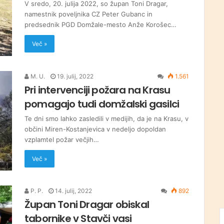
V sredo, 20. julija 2022, so župan Toni Dragar,
namestnik poveljnika CZ Peter Gubanc in
predsednik PGD Domžale-mesto Anže Korošec…
Več »
M. U.
19. julij, 2022
1.561
Pri intervenciji požara na Krasu
pomagajo tudi domžalski gasilci
Te dni smo lahko zasledili v medijih, da je na Krasu, v
občini Miren-Kostanjevica v nedeljo dopoldan
vzplamtel požar večjih…
Več »
P. P.
14. julij, 2022
892
Župan Toni Dragar obiskal
tabornike v Stavči vasi