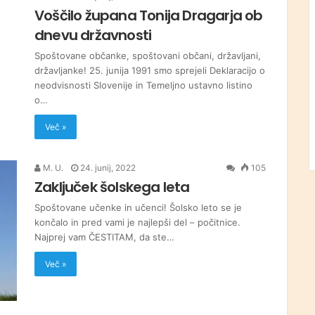
Voščilo župana Tonija Dragarja ob
dnevu državnosti
Spoštovane občanke, spoštovani občani, državljani,
državljanke! 25. junija 1991 smo sprejeli Deklaracijo o
neodvisnosti Slovenije in Temeljno ustavno listino
o…
Več »
M. U.
24. junij, 2022
105
Zaključek šolskega leta
Spoštovane učenke in učenci! Šolsko leto se je
končalo in pred vami je najlepši del – počitnice.
Najprej vam ČESTITAM, da ste…
Več »