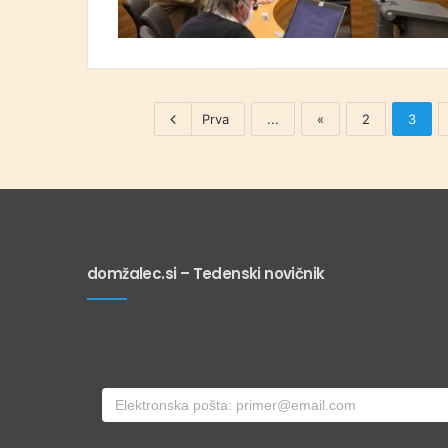
Prva
...
«
2
3
domžalec.si – Tedenski novičnik