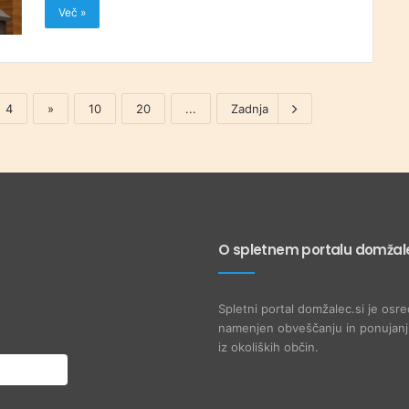
Več »
4
»
10
20
...
Zadnja
O spletnem portalu domžale
Spletni portal domžalec.si je osre
namenjen obveščanju in ponujanju
iz okoliških občin.