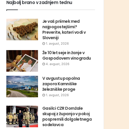
Najbolj brano v zadnjem tednu
Je vaš priimek med
najpogostejšimi?
Preverite, kateri vodi v
Sloveniji
1. avgust, 2026
Že 10 let seje in žanje v
Gospodovem vinogradu
4. avgust, 2026
V avgustu popolna
zapora Kamniške
železniške proge
1. avgust, 2026
Gasilci CZR Domžale
skupaj z županjo v pokoj
pospremili dolgoletnega
sodelavca