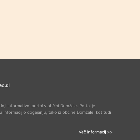
c.si
dnji informativni portal v občini Domžale. Portal je
 informacij o dogajanju, tako iz občine Domžale, kot tudi
Več informacij >>