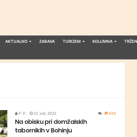
AKTUALNO
ZABAVA
TURIZEM
KOLUMNA
TRŽEN
P. P.
22. julij, 2022
939
Na obisku pri domžalskih
tabornikih v Bohinju