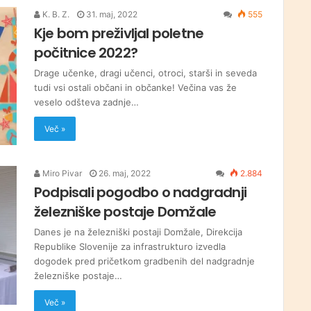
K. B. Z.
31. maj, 2022
555
Kje bom preživljal poletne
počitnice 2022?
Drage učenke, dragi učenci, otroci, starši in seveda
tudi vsi ostali občani in občanke! Večina vas že
veselo odšteva zadnje…
Več »
Miro Pivar
26. maj, 2022
2.884
Podpisali pogodbo o nadgradnji
železniške postaje Domžale
Danes je na železniški postaji Domžale, Direkcija
Republike Slovenije za infrastrukturo izvedla
dogodek pred pričetkom gradbenih del nadgradnje
železniške postaje…
Več »