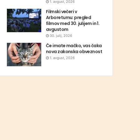
1. avgust, 2026
Filmski večeri v
Arboretumu: pregled
filmov med 30. julijem in 1.
avgustom
30. julij, 2026
Če imate mačko, vas čaka
nova zakonska obveznost
1. avgust, 2026