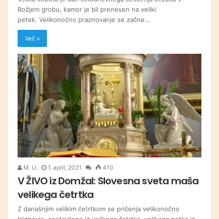
Božjem grobu, kamor je bil prenesen na veliki
petek. Velikonočno praznovanje se začne…
Več »
M. U.
1. april, 2021
410
V ŽIVO iz Domžal: Slovesna sveta maša
velikega četrtka
Z današnjim velikim četrtkom se pričenja velikonočno
tridnevje, sestavljeno iz velikega četrtka, velikega petka in