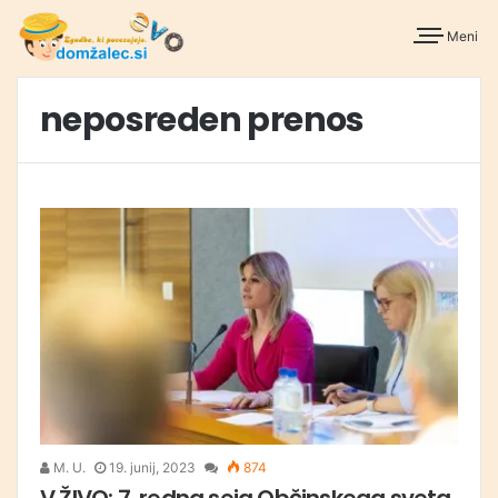
Meni
neposreden prenos
M. U.
19. junij, 2023
874
V ŽIVO: 7. redna seja Občinskega sveta