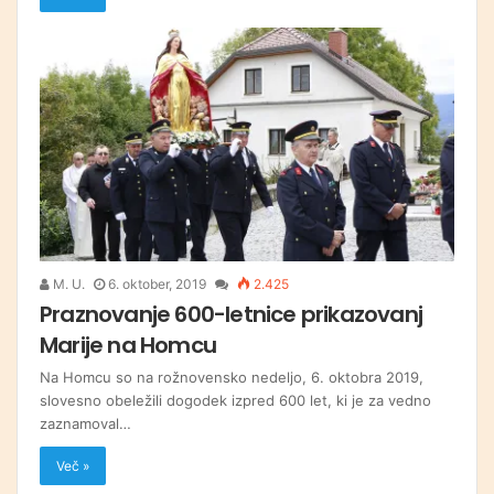
M. U.
6. oktober, 2019
2.425
Praznovanje 600-letnice prikazovanj
Marije na Homcu
Na Homcu so na rožnovensko nedeljo, 6. oktobra 2019,
slovesno obeležili dogodek izpred 600 let, ki je za vedno
zaznamoval…
Več »