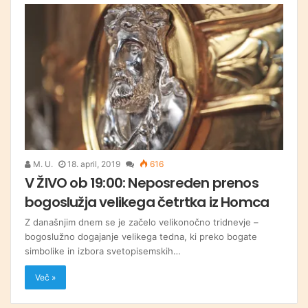
M. U.
18. april, 2019
616
V ŽIVO ob 19:00: Neposreden prenos
bogoslužja velikega četrtka iz Homca
Z današnjim dnem se je začelo velikonočno tridnevje –
bogoslužno dogajanje velikega tedna, ki preko bogate
simbolike in izbora svetopisemskih…
Več »