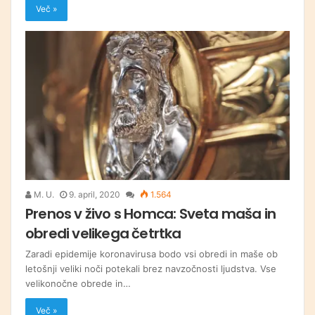
Več »
M. U.
9. april, 2020
1.564
Prenos v živo s Homca: Sveta maša in
obredi velikega četrtka
Zaradi epidemije koronavirusa bodo vsi obredi in maše ob
letošnji veliki noči potekali brez navzočnosti ljudstva. Vse
velikonočne obrede in…
Več »