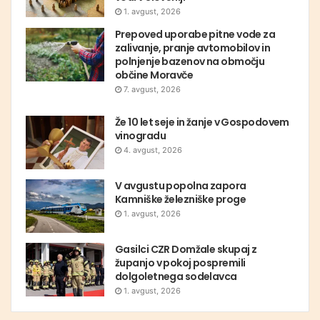
1. avgust, 2026
Prepoved uporabe pitne vode za
zalivanje, pranje avtomobilov in
polnjenje bazenov na območju
občine Moravče
7. avgust, 2026
Že 10 let seje in žanje v Gospodovem
vinogradu
4. avgust, 2026
V avgustu popolna zapora
Kamniške železniške proge
1. avgust, 2026
Gasilci CZR Domžale skupaj z
županjo v pokoj pospremili
dolgoletnega sodelavca
1. avgust, 2026