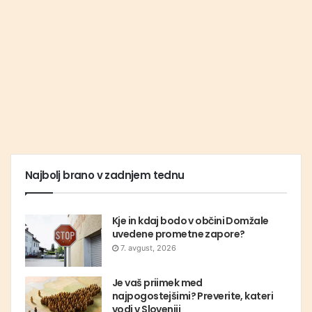
Najbolj brano v zadnjem tednu
Kje in kdaj bodo v občini Domžale
uvedene prometne zapore?
7. avgust, 2026
Je vaš priimek med
najpogostejšimi? Preverite, kateri
vodi v Sloveniji