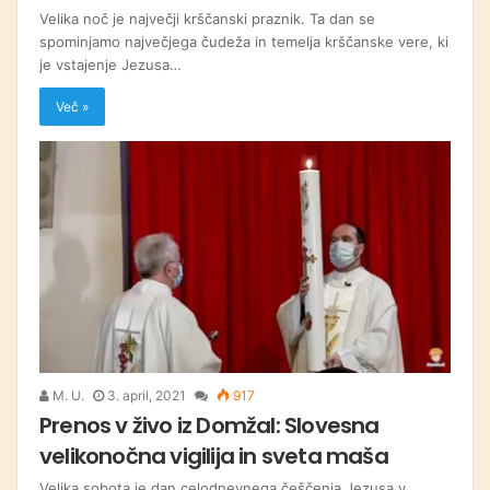
Velika noč je največji krščanski praznik. Ta dan se
spominjamo največjega čudeža in temelja krščanske vere, ki
je vstajenje Jezusa…
Več »
M. U.
3. april, 2021
917
Prenos v živo iz Domžal: Slovesna
velikonočna vigilija in sveta maša
Velika sobota je dan celodnevnega češčenja Jezusa v