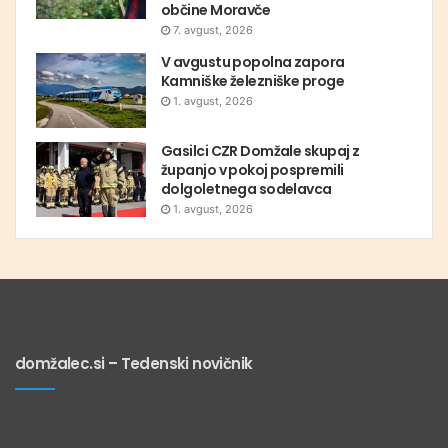
občine Moravče
7. avgust, 2026
V avgustu popolna zapora
Kamniške železniške proge
1. avgust, 2026
Gasilci CZR Domžale skupaj z
županjo v pokoj pospremili
dolgoletnega sodelavca
1. avgust, 2026
domžalec.si – Tedenski novičnik