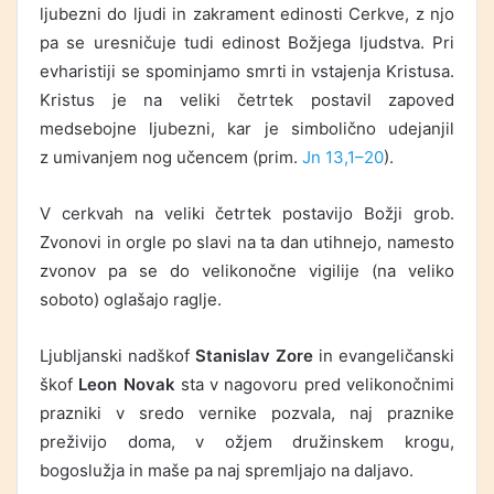
ljubezni do ljudi in zakrament edinosti Cerkve, z njo
pa se uresničuje tudi edinost Božjega ljudstva. Pri
evharistiji se spominjamo smrti in vstajenja Kristusa.
Kristus je na veliki četrtek postavil zapoved
medsebojne ljubezni, kar je simbolično udejanjil
z umivanjem nog učencem (prim.
Jn 13,1–20
).
V cerkvah na veliki četrtek postavijo Božji grob.
Zvonovi in orgle po slavi na ta dan utihnejo, namesto
zvonov pa se do velikonočne vigilije (na veliko
soboto) oglašajo raglje.
Ljubljanski nadškof
Stanislav Zore
in evangeličanski
škof
Leon Novak
sta v nagovoru pred velikonočnimi
prazniki v sredo vernike pozvala, naj praznike
preživijo doma, v ožjem družinskem krogu,
bogoslužja in maše pa naj spremljajo na daljavo.