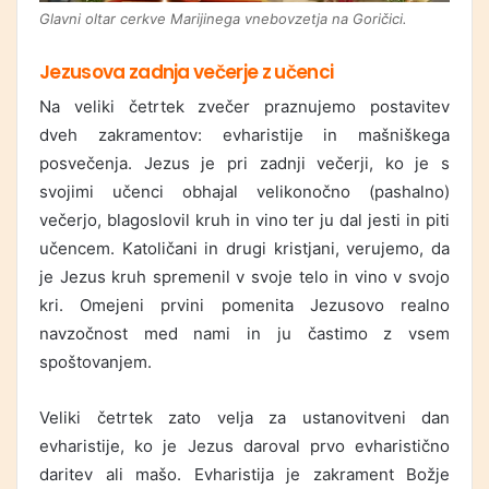
Glavni oltar cerkve Marijinega vnebovzetja na Goričici.
Jezusova zadnja večerje z učenci
Na veliki četrtek zvečer praznujemo postavitev
dveh zakramentov: evharistije in mašniškega
posvečenja. Jezus je pri zadnji večerji, ko je s
svojimi učenci obhajal velikonočno (pashalno)
večerjo, blagoslovil kruh in vino ter ju dal jesti in piti
učencem. Katoličani in drugi kristjani, verujemo, da
je Jezus kruh spremenil v svoje telo in vino v svojo
kri. Omejeni prvini pomenita Jezusovo realno
navzočnost med nami in ju častimo z vsem
spoštovanjem.
Veliki četrtek zato velja za ustanovitveni dan
evharistije, ko je Jezus daroval prvo evharistično
daritev ali mašo. Evharistija je zakrament Božje