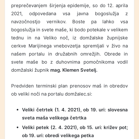
preprečevanjem širjenja epidemije, so do 12. aprila
2021, odpovedana vsa javna bogoslužja z
navzočnostjo vernikov. Boste pa lahko vsa
bogoslužja in svete maše, ki bodo potekale v velikem
tednu in na Veliko noč, iz domžalske župnijske
cerkve Marijinega vnebovzetja spremljali v živo na
našem portalu in družabnih omrežjih. Obrede in
svete maše bo z duhovnima pomočnikoma vodil
domžalski župnik
mag. Klemen Svetelj.
Predviden terminski plan prenosov maš in obredov
ob veliki noči na portalu domžalec.si:
Veliki četrtek (1. 4. 2021), ob 19. uri: slovesna
sveta maša velikega četrtka
Veliki petek (2. 4. 2021), ob 15. uri: križev pot;
ob 19. uri: obredi velikega petka