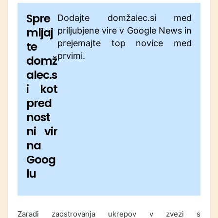
Spre
Dodajte domžalec.si med
mljaj
priljubjene vire v Google News in
prejemajte top novice med
te
prvimi.
domž
alec.s
i kot
pred
nost
ni vir
na
Goog
lu
Zaradi zaostrovanja ukrepov v zvezi s