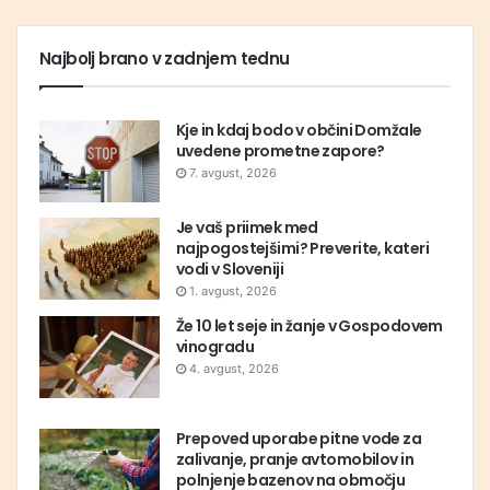
Najbolj brano v zadnjem tednu
Kje in kdaj bodo v občini Domžale
uvedene prometne zapore?
7. avgust, 2026
Je vaš priimek med
najpogostejšimi? Preverite, kateri
vodi v Sloveniji
1. avgust, 2026
Že 10 let seje in žanje v Gospodovem
vinogradu
4. avgust, 2026
Prepoved uporabe pitne vode za
zalivanje, pranje avtomobilov in
polnjenje bazenov na območju