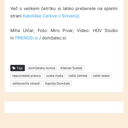
Več o velikem četrtku si lahko preberete na spletni
strani
Katoliške Cerkve v Sloveniji
.
Miha Ulčar; Foto: Miro Pivar; Video: HDV Studio
in
PRENOSI.si
/ domžalec.si
Tagi
domžalske novice
Klemen Svetelj
neposreden prenos
sveta maša
veliki četrtek
veliki teden
velikonočni obredi
župnija Domžale