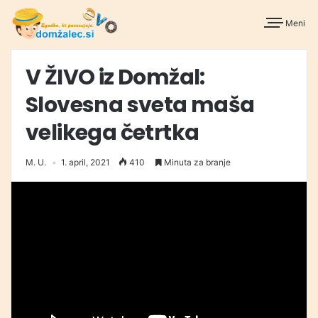
Meni
V ŽIVO iz Domžal:
Slovesna sveta maša
velikega četrtka
M. U.
1. april, 2021
410
Minuta za branje