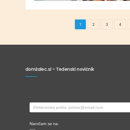
1
2
3
4
domžalec.si – Tedenski novičnik
Naročam se na: