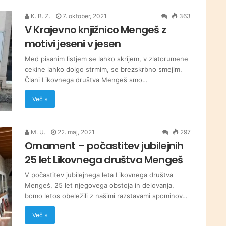
K. B. Z.
7. oktober, 2021
363
V Krajevno knjižnico Mengeš z
motivi jeseni v jesen
Med pisanim listjem se lahko skrijem, v zlatorumene
cekine lahko dolgo strmim, se brezskrbno smejim.
Člani Likovnega društva Mengeš smo…
Več »
M. U.
22. maj, 2021
297
Ornament – počastitev jubilejnih
25 let Likovnega društva Mengeš
V počastitev jubilejnega leta Likovnega društva
Mengeš, 25 let njegovega obstoja in delovanja,
bomo letos obeležili z našimi razstavami spominov…
Več »