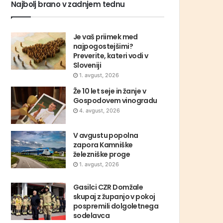
Najbolj brano v zadnjem tednu
Je vaš priimek med
najpogostejšimi?
Preverite, kateri vodi v
Sloveniji
1. avgust, 2026
Že 10 let seje in žanje v
Gospodovem vinogradu
4. avgust, 2026
V avgustu popolna
zapora Kamniške
železniške proge
1. avgust, 2026
Gasilci CZR Domžale
skupaj z županjo v pokoj
pospremili dolgoletnega
sodelavca