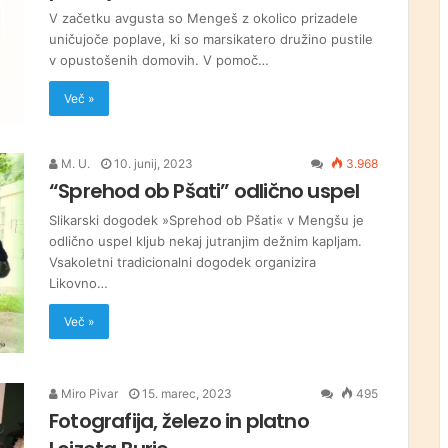
V začetku avgusta so Mengeš z okolico prizadele
uničujoče poplave, ki so marsikatero družino pustile
v opustošenih domovih. V pomoč…
Več »
M. U.
10. junij, 2023
3.968
“Sprehod ob Pšati” odlično uspel
Slikarski dogodek »Sprehod ob Pšati« v Mengšu je
odlično uspel kljub nekaj jutranjim dežnim kapljam.
Vsakoletni tradicionalni dogodek organizira
Likovno…
Več »
Miro Pivar
15. marec, 2023
495
Fotografija, železo in platno