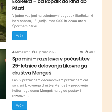
EkoReka – od kopalk do kina ob
Pšati
Vljudno vabljeni na celodnevni dogodek EkoReka, ki
bo v soboto, 18. junija, med 9:00 in 22:00 uro v
Športnem parku…
Več »
Miro Pivar
4. januar, 2022
489
Spomini – razstava v počastitev
25-letnice delovanja Likovnega
društva Mengeš
Lani v prazničnem decembrskem prazničnem času
so člani Likovnega društva Mengeš v preddverju
Kulturnega domu Mengeš na ogled postavili
razstavo,…
Več »