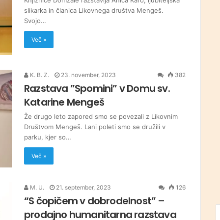
Knjižnice Domžale razstavlja Anica Karo, ljubiteljska
slikarka in članica Likovnega društva Mengeš.
Svojo…
Več »
K. B. Z.
23. november, 2023
382
Razstava ”Spomini” v Domu sv.
Katarine Mengeš
Že drugo leto zapored smo se povezali z Likovnim
Društvom Mengeš. Lani poleti smo se družili v
parku, kjer so…
Več »
M. U.
21. september, 2023
126
“S čopičem v dobrodelnost” –
prodajno humanitarna razstava