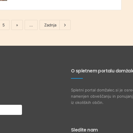
5
»
...
Zadnja
O spletnem portalu domžale
Spletni portal domžalec.si je osre
namenjen obveščanju in ponujanju
iz okoliških občin.
Sledite nam