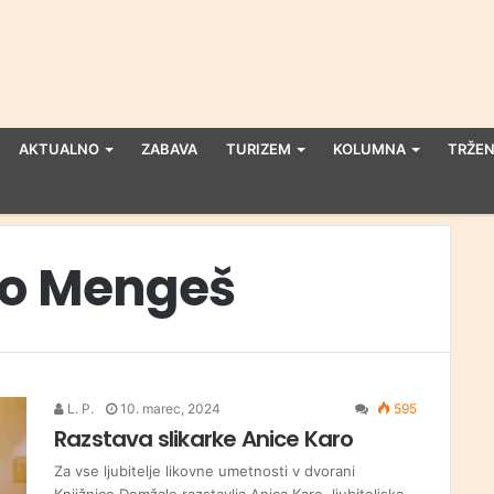
AKTUALNO
ZABAVA
TURIZEM
KOLUMNA
TRŽEN
vo Mengeš
L. P.
10. marec, 2024
595
Razstava slikarke Anice Karo
Za vse ljubitelje likovne umetnosti v dvorani