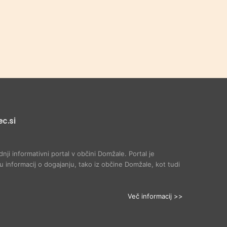
c.si
dnji informativni portal v občini Domžale. Portal je
 informacij o dogajanju, tako iz občine Domžale, kot tudi
Več informacij >>