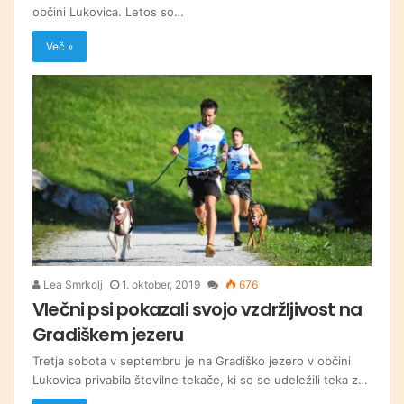
občini Lukovica. Letos so…
Več »
Lea Smrkolj
1. oktober, 2019
676
Vlečni psi pokazali svojo vzdržljivost na
Gradiškem jezeru
Tretja sobota v septembru je na Gradiško jezero v občini
Lukovica privabila številne tekače, ki so se udeležili teka z…