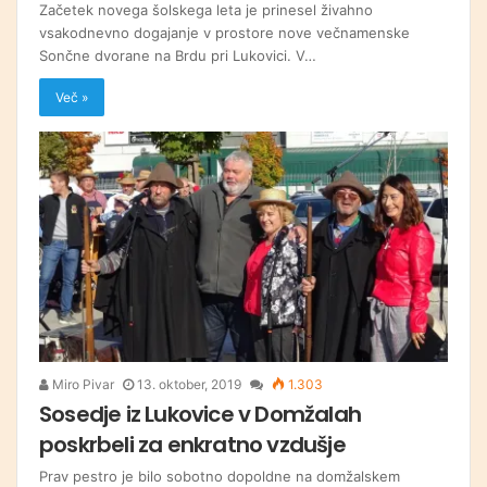
Začetek novega šolskega leta je prinesel živahno
vsakodnevno dogajanje v prostore nove večnamenske
Sončne dvorane na Brdu pri Lukovici. V…
Več »
Miro Pivar
13. oktober, 2019
1.303
Sosedje iz Lukovice v Domžalah
poskrbeli za enkratno vzdušje
Prav pestro je bilo sobotno dopoldne na domžalskem