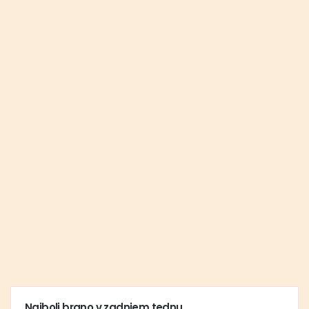
Najbolj brano v zadnjem tednu