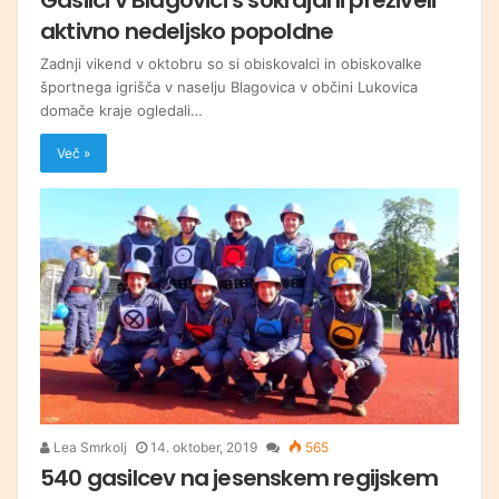
aktivno nedeljsko popoldne
Zadnji vikend v oktobru so si obiskovalci in obiskovalke
športnega igrišča v naselju Blagovica v občini Lukovica
domače kraje ogledali…
Več »
Lea Smrkolj
14. oktober, 2019
565
540 gasilcev na jesenskem regijskem