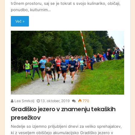
tržnem prostoru, saj se je tokrat s svojo kulinariko, običaji,
ponudbo, kulturnim…
Več »
Lea Smrkolj
13. oktober, 2019
770
Gradiško jezero v znamenju tekaških
presežkov
Nedelje so izjemno priljubljeni dnevi za veliko sprehajalcev,
ki z veseljem obiščejo akumulacijsko Gradiško jezero v