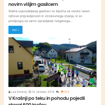
novim višjim gasilcem
Stalna usposabljanja gasilcev so ključna za visoko raven
njihove pripravljenosti in strokovnega znanja, ki so
predpogoj za varno opravljanje tveganega…
Več »
Lea Smrkolj
14. oktober, 2019
513
V Krašnji po teku in pohodu pojedli
skoraj 600 krofov