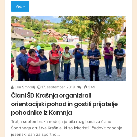
Več »
Lea Smrkolj
17. september, 2019
349
Člani ŠD Krašnja organizirali
orientacijski pohod in gostili prijatelje
pohodnike iz Kamnja
Tretja septembrska nedelja je bila razgibana za člane
Športnega društva Krašnja, ki so izkoristili čudovit zgodnje
jesenski dan za športno…