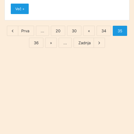
Več »
Prva
...
20
30
«
34
35
36
»
...
Zadnja