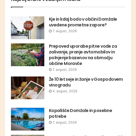
Kje in kdaj bodo v občini Domžale
uvedene prometne zapore?
7. avgust, 2026
Prepoved uporabe pitne vode za
zalivanje, pranje avtomobilov in
polnjenje bazenov na območju
občine Moravče
7. avgust, 2026
Že 10 let seje in žanje v Gospodovem
vinogradu
4. avgust, 2026
Kopališče Domžale in posebne
potrebe
7. avgust, 2026