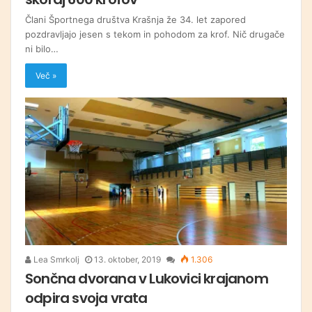
Člani Športnega društva Krašnja že 34. let zapored
pozdravljajo jesen s tekom in pohodom za krof. Nič drugače
ni bilo…
Več »
Lea Smrkolj
13. oktober, 2019
1.306
Sončna dvorana v Lukovici krajanom
odpira svoja vrata