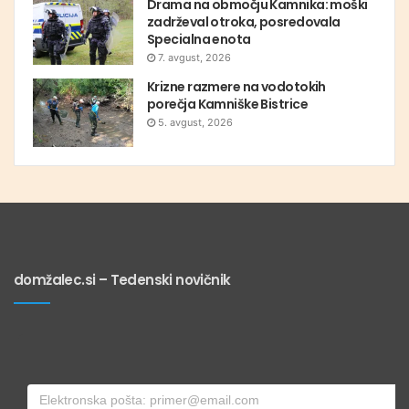
Drama na območju Kamnika: moški
zadrževal otroka, posredovala
Specialna enota
7. avgust, 2026
Krizne razmere na vodotokih
porečja Kamniške Bistrice
5. avgust, 2026
domžalec.si – Tedenski novičnik