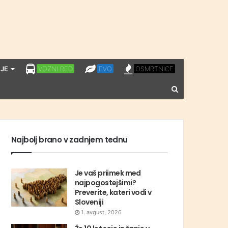
LPP
EVO
OSMRTNICE
JE
VOZNI RED
EVO
OSMRTNICE
VOZNI
Vnesite
RED
iskalni
niz
Najbolj brano v zadnjem tednu
Je vaš priimek med
najpogostejšimi?
Preverite, kateri vodi v
Sloveniji
1. avgust, 2026