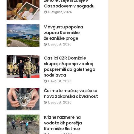
Že 10 let seje in žanje v
Gospodovem vinogradu
4. avgust, 2026
V avgustu popolna
zapora Kamniške
železniške proge
1. avgust, 2026
Gasilci CZR Domžale
skupaj z županjo v pokoj
pospremili dolgoletnega
sodelavca
1. avgust, 2026
Če imate mačko, vas čaka
nova zakonska obveznost
1. avgust, 2026
Krizne razmere na
vodotokih porečja
Kamniške Bistrice