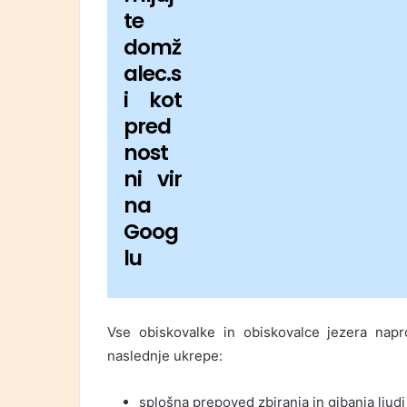
te
domž
alec.s
i kot
pred
nost
ni vir
na
Goog
lu
Vse obiskovalke in obiskovalce jezera napr
naslednje ukrepe:
splošna prepoved zbiranja in gibanja ljudi