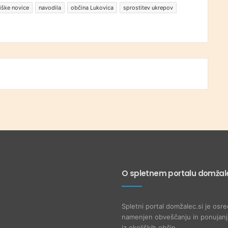
iške novice
navodila
občina Lukovica
sprostitev ukrepov
O spletnem portalu domžale
Spletni portal domžalec.si je osre
namenjen obveščanju in ponujanju
iz okoliških občin.