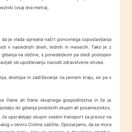
zniki (vsaj dva metra),
, da je vlada sprejela načrt ponovnega vzpostavljanja
osti v naslednjih dneh, tednih in mesecih. Tako je z
 gibanja na občine, s ponedeljkom pa sledi postopen
ravljati ob upoštevanju navodil zdravstvene stroke.
ja, dostopa in zadrževanje na javnem kraju, se pa v
e člane ali člane skupnega gospodinjstva in če je
azdaljo do gibanja podobnih skupin ali posameznikov,
 če uporabljajo skupni osebni transport za prevoz na
e nalog v okviru Civilne zaščite. Opozarjamo, da se mora