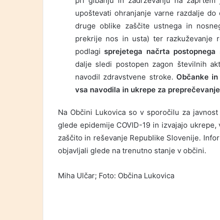
pri gibanju in zadrževanju na zaprtem j
upoštevati ohranjanje varne razdalje do
druge oblike zaščite ustnega in nosnega
prekrije nos in usta) ter razkuževanje 
podlagi
sprejetega načrta postopnega 
dalje sledi postopen zagon številnih ak
navodil zdravstvene stroke.
Občanke in 
vsa navodila in ukrepe za preprečevanje 
Na Občini Lukovica so v sporočilu za javnost 
glede epidemije COVID-19 in izvajajo ukrepe, v
zaščito in reševanje Republike Slovenije. Info
objavljali glede na trenutno stanje v občini.
Miha Ulčar; Foto: Občina Lukovica