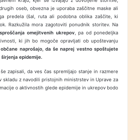
avnem kraju, kjer se izvajajo z dovoljene storitve,
 drugih oseb, obvezna je uporaba zaščitne maske ali
 predela (šal, ruta ali podobna oblika zaščite, ki
rok. Razkužila mora zagotoviti ponudnik storitev. Na
sproščanja omejitvenih ukrepov
, pa od ponedeljka
tivnosti, ki jih bo mogoče opravljati ob upoštevanju
občane naprošajo, da še naprej vestno spoštujete
širjenja epidemije.
še zapisali, da ves čas spremljajo stanje in razmere
 skladu z navodili pristojnih ministrstev in Uprave za
rmacije o aktivnostih glede epidemije in ukrepov bodo