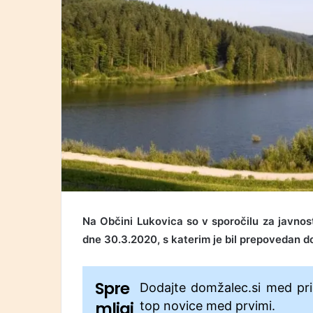
Na Občini Lukovica so v sporočilu za javnost
dne 30.3.2020, s katerim je bil prepovedan d
Spre
Dodajte domžalec.si med pri
mljaj
top novice med prvimi.