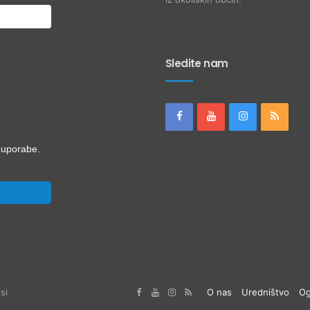
Sledite nam
i uporabe.
si
O nas
Uredništvo
Og