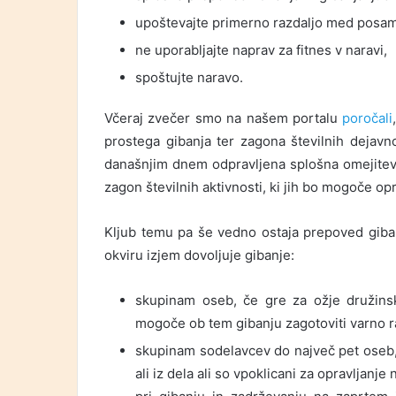
upoštevajte primerno razdaljo med posame
ne uporabljajte naprav za fitnes v naravi,
spoštujte naravo.
Včeraj zvečer smo na našem portalu
poročali
prostega gibanja ter zagona številnih dejavn
današnjim dnem odpravljena splošna omejitev
zagon številnih aktivnosti, ki jih bo mogoče op
Kljub temu pa še vedno ostaja prepoved giban
okviru izjem dovoljuje gibanje:
skupinam oseb, če gre za ožje družinsk
mogoče ob tem gibanju zagotoviti varno r
skupinam sodelavcev do največ pet oseb,
ali iz dela ali so vpoklicani za opravljanj