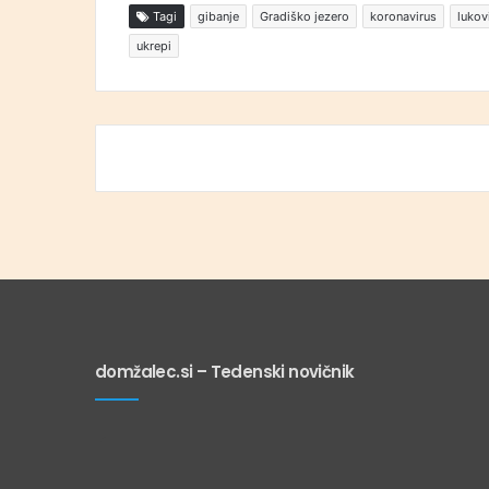
Tagi
gibanje
Gradiško jezero
koronavirus
lukov
ukrepi
domžalec.si – Tedenski novičnik