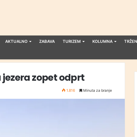
AKTUALNO
ZABAVA
TURIZEM
KOLUMNA
TRŽEN
jezera zopet odprt
1.816
Minuta za branje