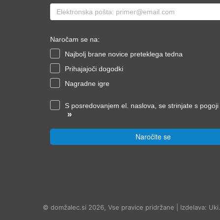
Naročam se na:
Najbolj brane novice preteklega tedna
Prihajajoči dogodki
Nagradne igre
S posredovanjem el. naslova, se strinjate s pogoj
»
Naročite se
© domžalec.si 2026, Vse pravice pridržane | Izdelava: Uki.