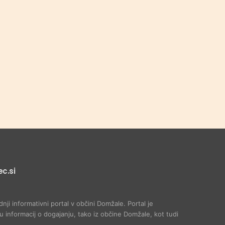
c.si
dnji informativni portal v občini Domžale. Portal je
 informacij o dogajanju, tako iz občine Domžale, kot tudi