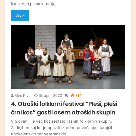
ljudskega plesa in petja,…
Več »
Miro Pivar
15. april, 2023
814
4. Otroški folklorni festival “Pleši, pleši
črni kos” gostil osem otroških skupin
V Sloveniji je več kot šeststo raznih folklornih skupin.
Zadnjih nekaj let je opaziti izredno povečanje starejših,
upokojenskih ter veteranskih…