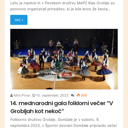
Leto je naokoli in v Pevskem društvu MePZ Klas Groblje so
ponovno organizirali prireditev, ki je bila letos že šesta…
Več »
Miro Pivar
10. september, 2023
969
14. mednarodni gala folklorni večer “V
Grobljah kot nekoč”
Folklorno društvo Groblje, Domžale je v soboto, 9.
septembra 2023, v Športni dvorani Domžale pripravilo večer