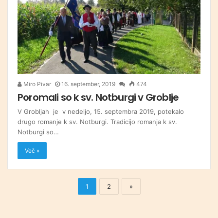
Miro Pivar
16. september, 2019
474
Poromali so k sv. Notburgi v Groblje
V Grobljah je v nedeljo, 15. septembra 2019, potekalo
drugo romanje k sv. Notburgi. Tradicijo romanja k sv.
Notburgi so…
Več »
1
2
»