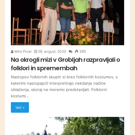
Miro Pivar
28. avgust, 2020
385
Na okrogli mizi v Grobljah razpravljali o
folklori in spremembah
Nastopov folklornih skupin si brez folklornih kostumov, s
katerimi nastopajoči interpretirajo nekdanje načine
oblačenja, skoraj ne moremo predstavljati. Folklorni
kostumi…
Več »