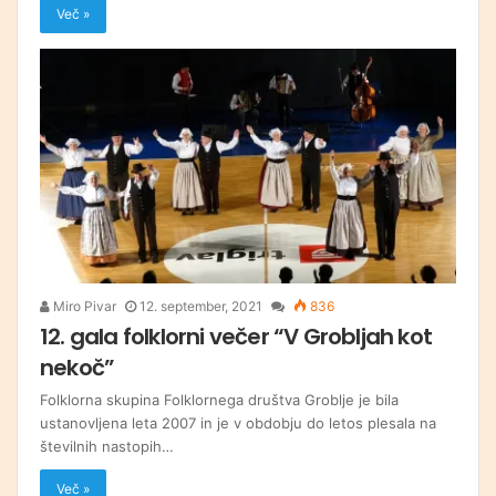
Več »
Miro Pivar
12. september, 2021
836
12. gala folklorni večer “V Grobljah kot
nekoč”
Folklorna skupina Folklornega društva Groblje je bila
ustanovljena leta 2007 in je v obdobju do letos plesala na
številnih nastopih…
Več »