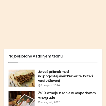
Najbolj brano v zadnjem tednu
Je vaš priimek med
najpogostejšimi? Preverite, kateri
vodi v Sloveniji
1. avgust, 2026
Že 10 let seje in žanje v Gospodovem
vinogradu
4. avgust, 2026