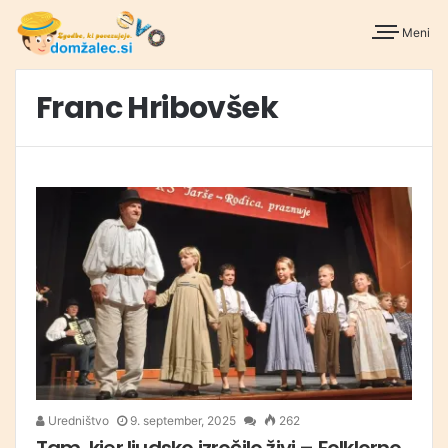
Meni
Franc Hribovšek
Uredništvo
9. september, 2025
262
Tam, kjer ljudsko izročilo živi – Folklorno