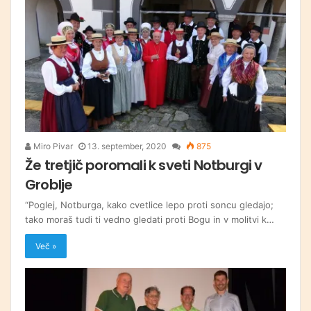
Miro Pivar
13. september, 2020
875
Že tretjič poromali k sveti Notburgi v
Groblje
“Poglej, Notburga, kako cvetlice lepo proti soncu gledajo;
tako moraš tudi ti vedno gledati proti Bogu in v molitvi k…
Več »