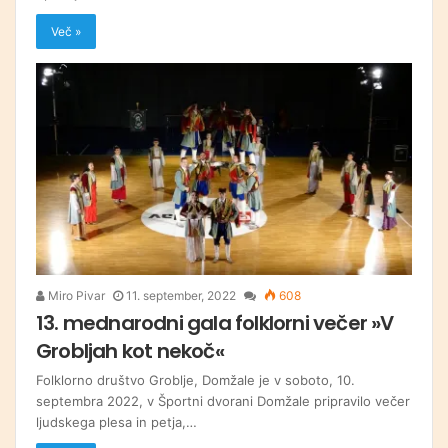
Več »
Miro Pivar
11. september, 2022
608
13. mednarodni gala folklorni večer »V
Grobljah kot nekoč«
Folklorno društvo Groblje, Domžale je v soboto, 10.
septembra 2022, v Športni dvorani Domžale pripravilo večer
ljudskega plesa in petja,…