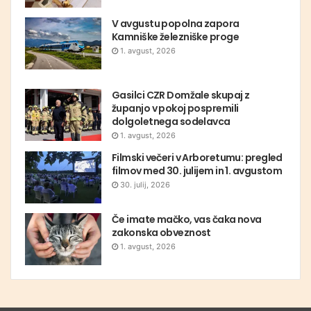
V avgustu popolna zapora
Kamniške železniške proge
1. avgust, 2026
Gasilci CZR Domžale skupaj z
županjo v pokoj pospremili
dolgoletnega sodelavca
1. avgust, 2026
Filmski večeri v Arboretumu: pregled
filmov med 30. julijem in 1. avgustom
30. julij, 2026
Če imate mačko, vas čaka nova
zakonska obveznost
1. avgust, 2026