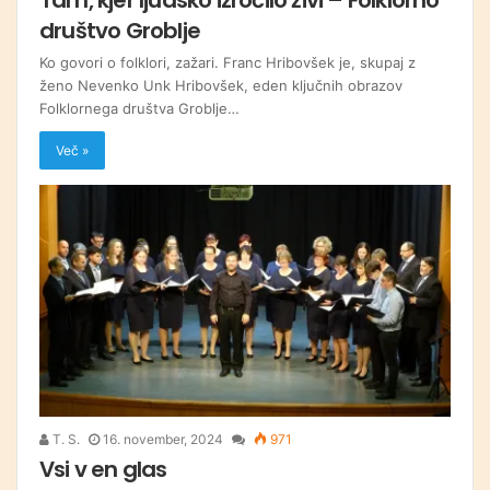
društvo Groblje
Ko govori o folklori, zažari. Franc Hribovšek je, skupaj z
ženo Nevenko Unk Hribovšek, eden ključnih obrazov
Folklornega društva Groblje…
Več »
T. S.
16. november, 2024
971
Vsi v en glas