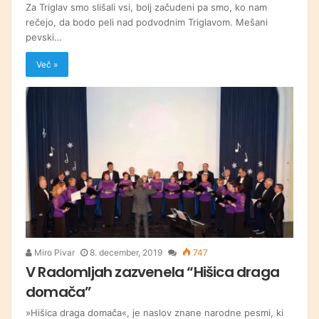
Za Triglav smo slišali vsi, bolj začudeni pa smo, ko nam
rečejo, da bodo peli nad podvodnim Triglavom. Mešani
pevski…
Več »
Miro Pivar
8. december, 2019
747
V Radomljah zazvenela “Hišica draga
domača”
»Hišica draga domača«, je naslov znane narodne pesmi, ki