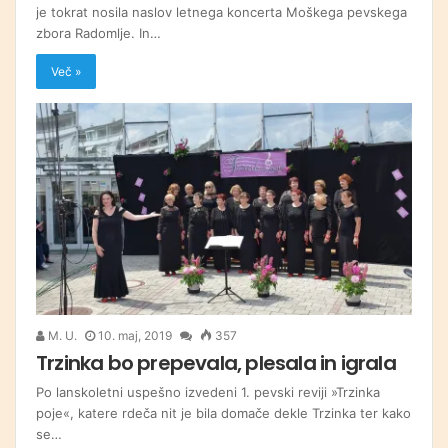
je tokrat nosila naslov letnega koncerta Moškega pevskega
zbora Radomlje. In…
Več »
M. U.
10. maj, 2019
357
Trzinka bo prepevala, plesala in igrala
Po lanskoletni uspešno izvedeni 1. pevski reviji »Trzinka
poje«, katere rdeča nit je bila domače dekle Trzinka ter kako
se…