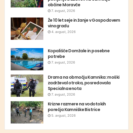
občine Moravče
7. avgust, 2026
Že 10 let seje in žanje v Gospodovem
vinogradu
4. avgust, 2026
Kopališče Domžale in posebne
potrebe
7. avgust, 2026
Drama na območju Kamnika: moški
zadrževal otroka, posredovala
Specialna enota
7. avgust, 2026
Krizne razmere na vodotokih
porečja Kamniške Bistrice
5. avgust, 2026