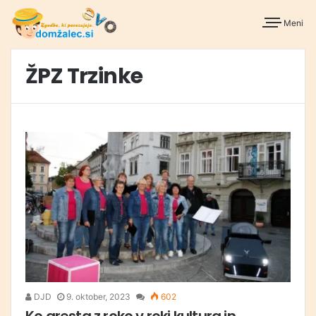
Meni
ŽPZ Trzinke
DJD
9. oktober, 2023
602
Ko gresta z roko v roki kultura in