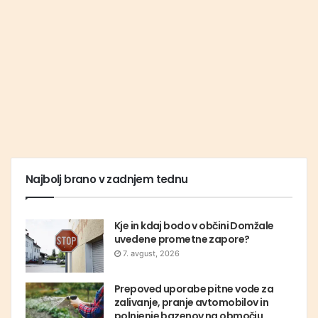
Najbolj brano v zadnjem tednu
Kje in kdaj bodo v občini Domžale
uvedene prometne zapore?
7. avgust, 2026
Prepoved uporabe pitne vode za
zalivanje, pranje avtomobilov in
polnjenje bazenov na območju