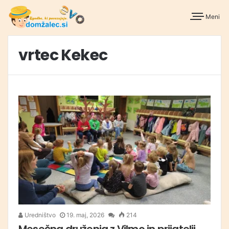
Meni
vrtec Kekec
Uredništvo
19. maj, 2026
214
Mesečna druženja z Vilmo in prijatelji