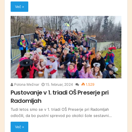
Več »
Polona Mežnar
15. februar, 2024
1.529
Pustovanje v 1. triadi OŠ Preserje pri
Radomljah
Tudi letos smo se v 1. triadi OŠ Preserje pri Radomljah
odločili, da bo pustni sprevod po okolici šole sestavni…
Več »