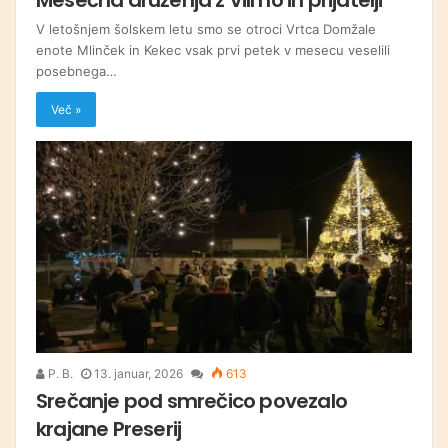
V letošnjem šolskem letu smo se otroci Vrtca Domžale
enote Mlinček in Kekec vsak prvi petek v mesecu veselili
posebnega…
Več »
P. B.
13. januar, 2026
613
Srečanje pod smrečico povezalo
krajane Preserij