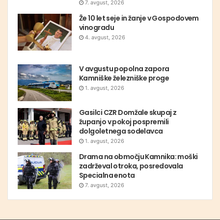
7. avgust, 2026
Že 10 let seje in žanje v Gospodovem
vinogradu
4. avgust, 2026
V avgustu popolna zapora
Kamniške železniške proge
1. avgust, 2026
Gasilci CZR Domžale skupaj z
županjo v pokoj pospremili
dolgoletnega sodelavca
1. avgust, 2026
Drama na območju Kamnika: moški
zadrževal otroka, posredovala
Specialna enota
7. avgust, 2026