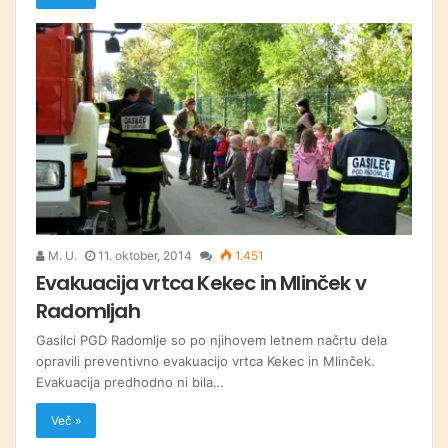
M. U.
11. oktober, 2014
1.451
Evakuacija vrtca Kekec in Mlinček v
Radomljah
Gasilci PGD Radomlje so po njihovem letnem načrtu dela
opravili preventivno evakuacijo vrtca Kekec in Mlinček.
Evakuacija predhodno ni bila…
Več »