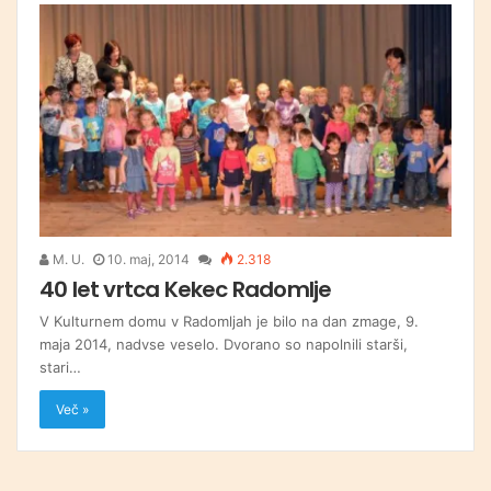
M. U.
10. maj, 2014
2.318
40 let vrtca Kekec Radomlje
V Kulturnem domu v Radomljah je bilo na dan zmage, 9.
maja 2014, nadvse veselo. Dvorano so napolnili starši,
stari…
Več »