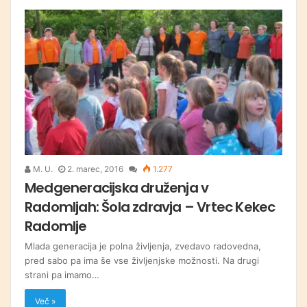
M. U.
2. marec, 2016
1.277
Medgeneracijska druženja v
Radomljah: Šola zdravja – Vrtec Kekec
Radomlje
Mlada generacija je polna življenja, zvedavo radovedna,
pred sabo pa ima še vse življenjske možnosti. Na drugi
strani pa imamo…
Več »