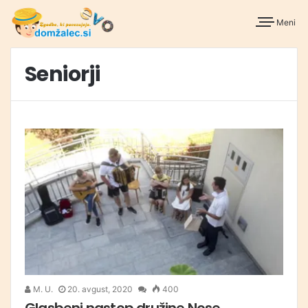
Meni
Seniorji
M. U.
20. avgust, 2020
400
Glasbeni nastop družine Nose