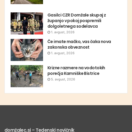
Gasilci CZR Domžale skupaj z
županjo v pokoj pospremili
dolgoletnega sodelavca
1. avgust, 2026
Če imate mačko, vas čaka nova
zakonska obveznost
1. avgust, 2026
Krizne razmere na vodotokih
porečja Kamniške Bistrice
5. avgust, 2026
domžalec.si – Tedenski novičnik