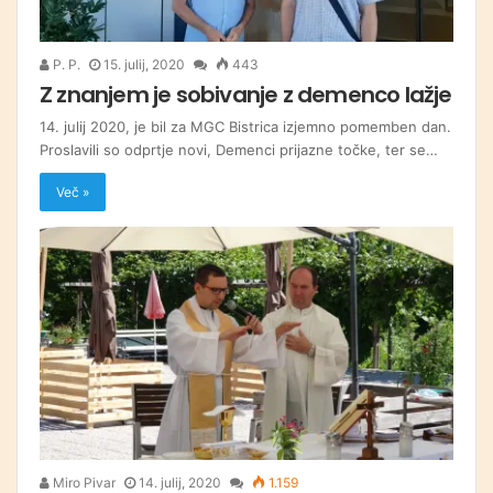
P. P.
15. julij, 2020
443
Z znanjem je sobivanje z demenco lažje
14. julij 2020, je bil za MGC Bistrica izjemno pomemben dan.
Proslavili so odprtje novi, Demenci prijazne točke, ter se…
Več »
Miro Pivar
14. julij, 2020
1.159