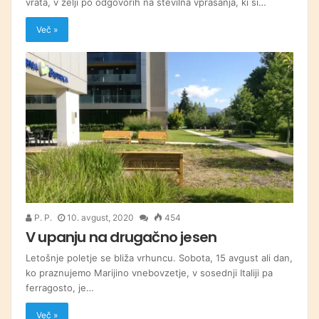
vrata, v želji po odgovorih na številna vprašanja, ki si…
Več »
P. P.
10. avgust, 2020
454
V upanju na drugačno jesen
Letošnje poletje se bliža vrhuncu. Sobota, 15 avgust ali dan,
ko praznujemo Marijino vnebovzetje, v sosednji Italiji pa
ferragosto, je…
Več »