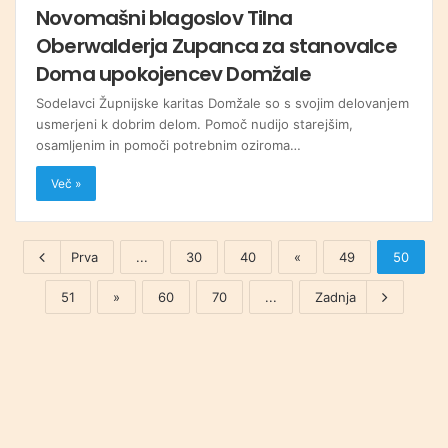
Novomašni blagoslov Tilna
Oberwalderja Zupanca za stanovalce
Doma upokojencev Domžale
Sodelavci Župnijske karitas Domžale so s svojim delovanjem
usmerjeni k dobrim delom. Pomoč nudijo starejšim,
osamljenim in pomoči potrebnim oziroma…
Več »
Prva
...
30
40
«
49
50
51
»
60
70
...
Zadnja