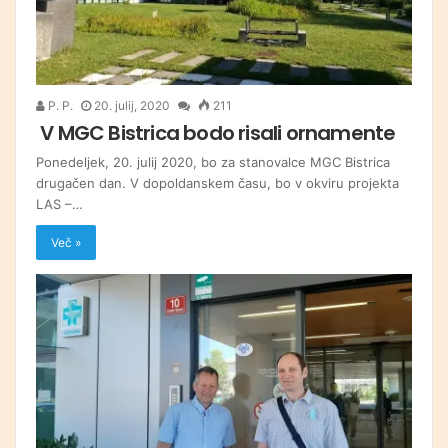
P. P.
20. julij, 2020
211
V MGC Bistrica bodo risali ornamente
Ponedeljek, 20. julij 2020, bo za stanovalce MGC Bistrica
drugačen dan. V dopoldanskem času, bo v okviru projekta
LAS –…
Več »