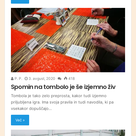
P. P.
3. avgust, 2020
418
Spomin na tombolo je še izjemno živ
Tombola je tako zelo preprosta, kakor tudi izjemno
priljubljena igra. Ima svoja pravila in tudi navodila, ki pa
vsekakor dopuščajo…
Več »