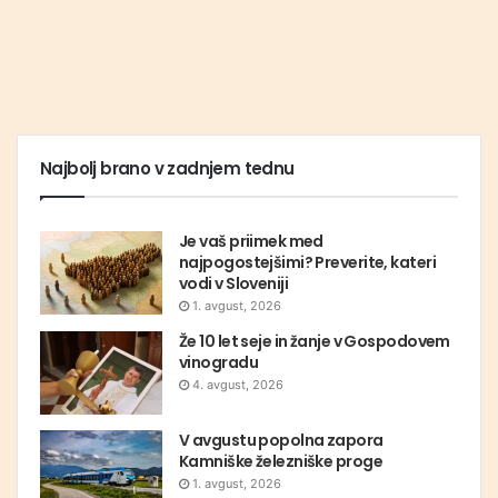
Najbolj brano v zadnjem tednu
Je vaš priimek med
najpogostejšimi? Preverite, kateri
vodi v Sloveniji
1. avgust, 2026
Že 10 let seje in žanje v Gospodovem
vinogradu
4. avgust, 2026
V avgustu popolna zapora
Kamniške železniške proge
1. avgust, 2026