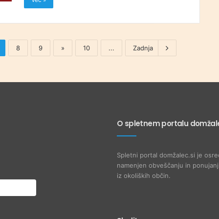
8
9
»
10
...
Zadnja
O spletnem portalu domžale
Spletni portal domžalec.si je osre
namenjen obveščanju in ponujanju
iz okoliških občin.