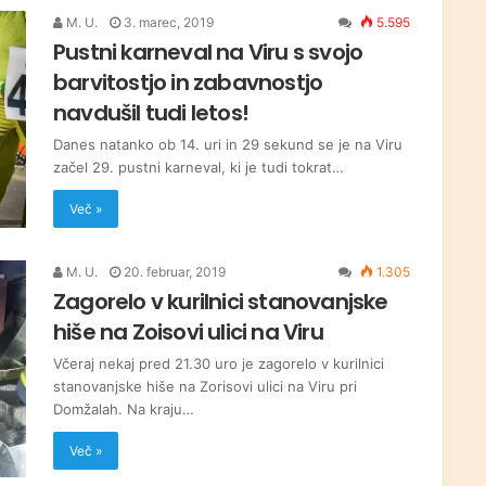
M. U.
3. marec, 2019
5.595
Pustni karneval na Viru s svojo
barvitostjo in zabavnostjo
navdušil tudi letos!
Danes natanko ob 14. uri in 29 sekund se je na Viru
začel 29. pustni karneval, ki je tudi tokrat…
Več »
M. U.
20. februar, 2019
1.305
Zagorelo v kurilnici stanovanjske
hiše na Zoisovi ulici na Viru
Včeraj nekaj pred 21.30 uro je zagorelo v kurilnici
stanovanjske hiše na Zorisovi ulici na Viru pri
Domžalah. Na kraju…
Več »