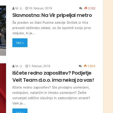
M. U.
16. februar, 2019
2.162
Slavnostno: Na Vir pripeljal metro
Še preden so člani Pustne sekcije Striček iz Vira
prevzeli občinsko oblast, so že izpolnili svojo prvo
obljubo, ki je…
Več »
M. U.
7. februar, 2019
1.504
Iščete redno zaposlitev? Podjetje
Veit Team d.o.o. ima nekaj za vas!
Iščete redno zaposlitev? Ste prodajno usmerjeni,
redoljubni, natančni in timsko usmerjeni? Želite
ustvarjati odlično izkušnjo in zadovoljstvo strank?
Vam je…
Več »