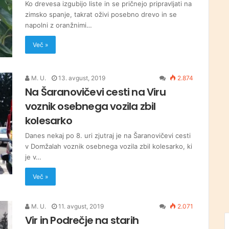
Ko drevesa izgubijo liste in se pričnejo pripravljati na
zimsko spanje, takrat oživi posebno drevo in se
napolni z oranžnimi…
Več »
M. U.
13. avgust, 2019
2.874
Na Šaranovičevi cesti na Viru
voznik osebnega vozila zbil
kolesarko
Danes nekaj po 8. uri zjutraj je na Šaranovičevi cesti
v Domžalah voznik osebnega vozila zbil kolesarko, ki
je v…
Več »
M. U.
11. avgust, 2019
2.071
Vir in Podrečje na starih