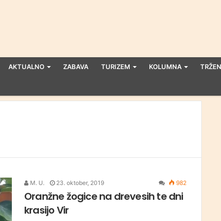
AKTUALNO
ZABAVA
TURIZEM
KOLUMNA
TRŽEN
M. U.
23. oktober, 2019
982
Oranžne žogice na drevesih te dni
krasijo Vir