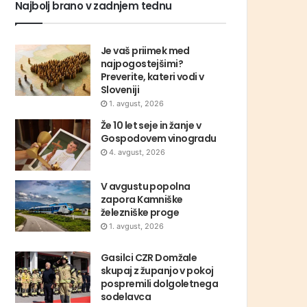
Najbolj brano v zadnjem tednu
Je vaš priimek med
najpogostejšimi?
Preverite, kateri vodi v
Sloveniji
1. avgust, 2026
Že 10 let seje in žanje v
Gospodovem vinogradu
4. avgust, 2026
V avgustu popolna
zapora Kamniške
železniške proge
1. avgust, 2026
Gasilci CZR Domžale
skupaj z županjo v pokoj
pospremili dolgoletnega
sodelavca