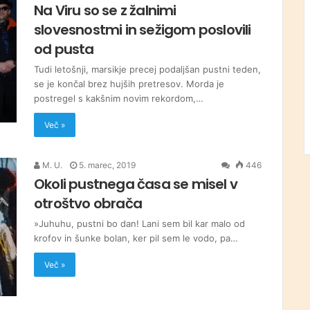
Na Viru so se z žalnimi
slovesnostmi in sežigom poslovili
od pusta
Tudi letošnji, marsikje precej podaljšan pustni teden,
se je končal brez hujših pretresov. Morda je
postregel s kakšnim novim rekordom,…
Več »
M. U.
5. marec, 2019
446
Okoli pustnega časa se misel v
otroštvo obrača
»Juhuhu, pustni bo dan! Lani sem bil kar malo od
krofov in šunke bolan, ker pil sem le vodo, pa…
Več »