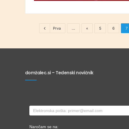
Prva
...
«
5
6
7
domžalec.si – Tedenski novičnik
Naročam se na: