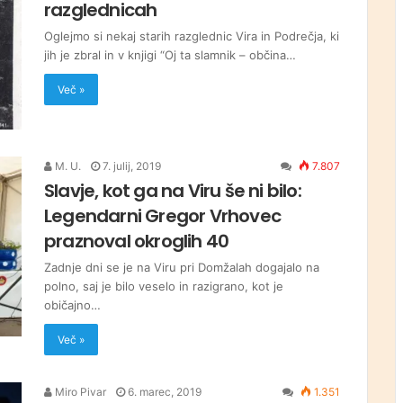
razglednicah
Oglejmo si nekaj starih razglednic Vira in Podrečja, ki
jih je zbral in v knjigi “Oj ta slamnik – občina…
Več »
M. U.
7. julij, 2019
7.807
Slavje, kot ga na Viru še ni bilo:
Legendarni Gregor Vrhovec
praznoval okroglih 40
Zadnje dni se je na Viru pri Domžalah dogajalo na
polno, saj je bilo veselo in razigrano, kot je
običajno…
Več »
Miro Pivar
6. marec, 2019
1.351