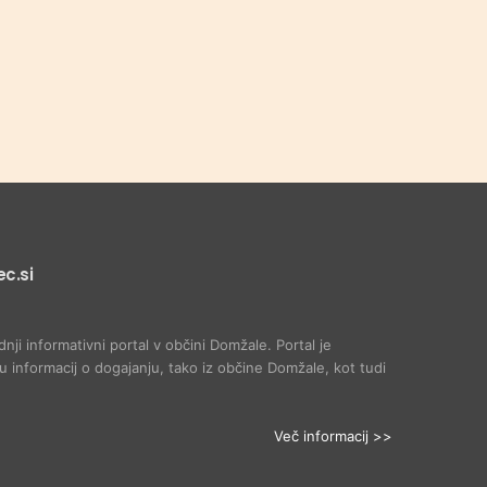
c.si
dnji informativni portal v občini Domžale. Portal je
 informacij o dogajanju, tako iz občine Domžale, kot tudi
Več informacij >>