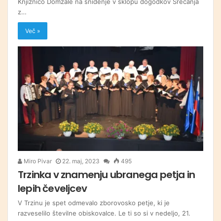
Knjižnico Domžale na snidenje v sklopu dogodkov Srečanja
z…
Več »
Miro Pivar
22. maj, 2023
495
Trzinka v znamenju ubranega petja in
lepih čeveljcev
V Trzinu je spet odmevalo zborovosko petje, ki je
razveselilo številne obiskovalce. Le ti so si v nedeljo, 21.