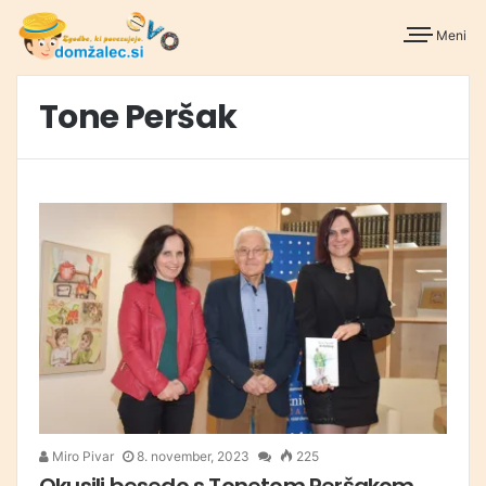
Meni
Tone Peršak
Miro Pivar
8. november, 2023
225
Okusili besedo s Tonetom Peršakom