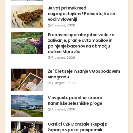
Je vaš priimek med
najpogostejšimi? Preverite, kateri
vodi v Sloveniji
1. avgust, 2026
Prepoved uporabe pitne vode za
zalivanje, pranje avtomobilov in
polnjenje bazenov na območju
občine Moravče
7. avgust, 2026
Že 10 let seje in žanje v Gospodovem
vinogradu
4. avgust, 2026
V avgustu popolna zapora
Kamniške železniške proge
1. avgust, 2026
Gasilci CZR Domžale skupaj z
županjo v pokoj pospremili