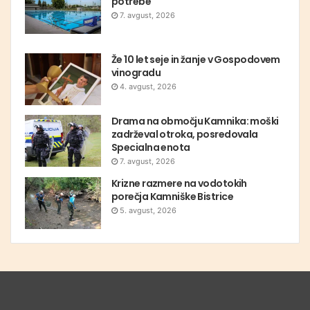
potrebe
7. avgust, 2026
Že 10 let seje in žanje v Gospodovem
vinogradu
4. avgust, 2026
Drama na območju Kamnika: moški
zadrževal otroka, posredovala
Specialna enota
7. avgust, 2026
Krizne razmere na vodotokih
porečja Kamniške Bistrice
5. avgust, 2026