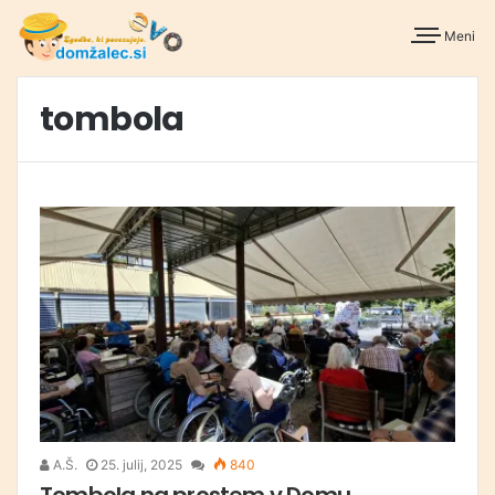
Meni
tombola
A.Š.
25. julij, 2025
840
Tombola na prostem v Domu