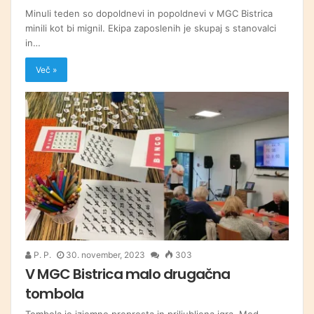
Minuli teden so dopoldnevi in popoldnevi v MGC Bistrica
minili kot bi mignil. Ekipa zaposlenih je skupaj s stanovalci
in…
Več »
P. P.
30. november, 2023
303
V MGC Bistrica malo drugačna
tombola
Tombola je izjemno preprosta in priljubljena igra. Med