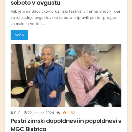
soboto v avgustu
Vabljeni na Snovičkov družinski festival v Terme Snovik, kjer
so za zadnjo avgustovsko soboto pripravili pester program
za male in velike:…
Več »
P. P.
22. januar, 2024
1.162
Pestri zimski dopoldnevi in popoldnevi v
MGC Bistrica