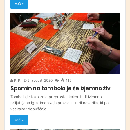
Več »
P. P.
3. avgust, 2020
418
Spomin na tombolo je še izjemno živ
Tombola je tako zelo preprosta, kakor tudi izjemno
priljubljena igra. Ima svoja pravila in tudi navodila, ki pa
vsekakor dopuščajo…
Več »