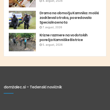
4. avgust, 2026
Drama na območju Kamnika: moški
zadrževal otroka, posredovala
Specialna enota
7. avgust, 2026
Krizne razmere na vodotokih
porečja Kamniške Bistrice
5. avgust, 2026
domžalec.si – Tedenski novičnik