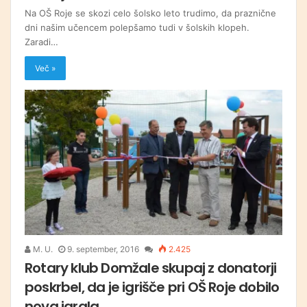
Na OŠ Roje se skozi celo šolsko leto trudimo, da praznične
dni našim učencem polepšamo tudi v šolskih klopeh.
Zaradi…
Več »
M. U.
9. september, 2016
2.425
Rotary klub Domžale skupaj z donatorji
poskrbel, da je igrišče pri OŠ Roje dobilo
nova igrala