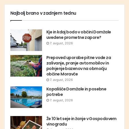
Najbolj brano v zadnjem tednu
Kje in kdaj bodo v občini Domžale
uvedene prometne zapore?
7. avgust, 2026
Prepoved uporabe pitne vode za
zalivanje, pranje avtomobilov in
polnjenje bazenov na območju
občine Moravče
7. avgust, 2026
Kopališče Domžale in posebne
potrebe
7. avgust, 2026
Že 10 let seje in žanje v Gospodovem
vinogradu