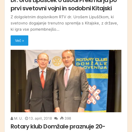
prvi svetovni vojni in sodobni Kitajski
Z dolgoletnim dopisnikom RTV dr. Urošem Lipuščkom, ki
svetovno dogajanje trenutno spremlja s Kitajske, z države,
ki igra vse pomembnejšo…
Več »
M. U.
13. april, 2018
398
Rotary klub Domžale praznuje 20-