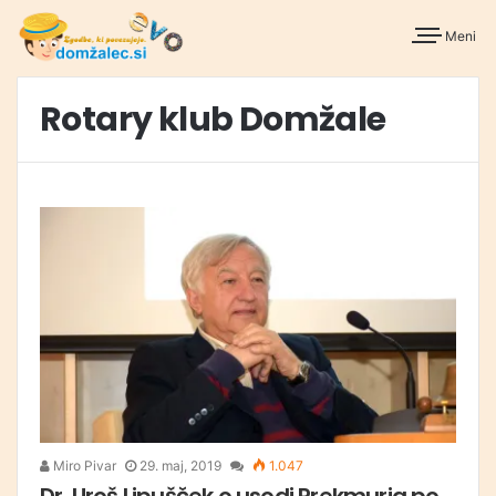
Meni
Rotary klub Domžale
Miro Pivar
29. maj, 2019
1.047
Dr. Uroš Lipušček o usodi Prekmurja po