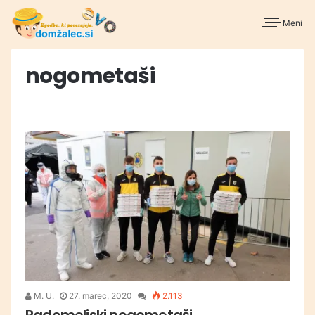
Meni
nogometaši
M. U.
27. marec, 2020
2.113
Radomeljski nogometaši