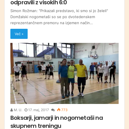
odpravili z visokih 6:0
Simon Rožman: "Prikazali predstavo, ki smo si jo želeli"
Domžalski nogometaši so se po dvotedenskem
reprezentančnem premoru na izjemen način…
Več »
M. U.
17. maj, 2017
773
Boksarji, jamarji in nogometaši na
skupnem treningu