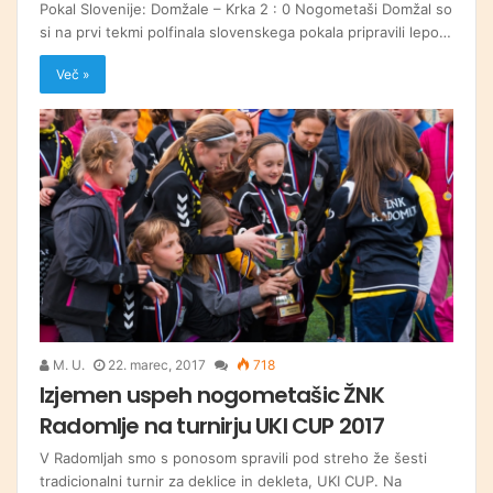
Pokal Slovenije: Domžale – Krka 2 : 0 Nogometaši Domžal so
si na prvi tekmi polfinala slovenskega pokala pripravili lepo…
Več »
M. U.
22. marec, 2017
718
Izjemen uspeh nogometašic ŽNK
Radomlje na turnirju UKI CUP 2017
V Radomljah smo s ponosom spravili pod streho že šesti
tradicionalni turnir za deklice in dekleta, UKI CUP. Na