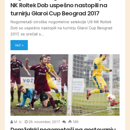
NK Roltek Dob uspešno nastopili na
turnirju Glaroi Cup Beograd 2017
Nogometaši otroške nogometne selekcije U9 NK Roltek
Dob so uspešno nastopili na turnirju Glaroi Cup Beograd
2017, se srečali s…
Več »
M. U.
26. november, 2017
189
Domžalski nogometaši na gostovanju