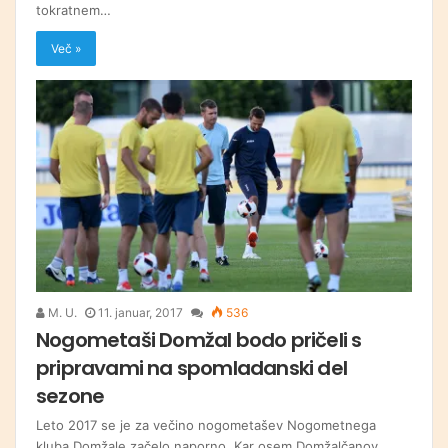
tokratnem…
Več »
M. U.
11. januar, 2017
536
Nogometaši Domžal bodo pričeli s
pripravami na spomladanski del
sezone
Leto 2017 se je za večino nogometašev Nogometnega
kluba Domžale začelo naporno. Kar osem Domžalčanov