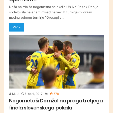
Naša najmlajša nogometna selekcija U8 NK Roltek Dob je
sodelovala na enem izmed največjih turnirjev v državi,
mednarodnem turnirju "Grosuplje…
Več »
M. U.
5. april, 2017
578
Nogometaši Domžal na pragu tretjega
finala slovenskega pokala