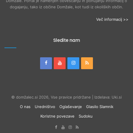
Domžale. Portal je namenjen obveščanju in ponujanju informacij o
dogajanju, tako iz občine Domžale, kot tudi iz okoliških občin.
Več informacij >>
Sledite nam
© domžalec.si 2026, Vse pravice pridržane | Izdelava: Uki.si
O nas
Uredništvo
Oglaševanje
Glasilo Slamnik
Koristne povezave
Sudoku