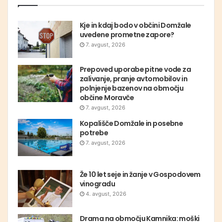
Kje in kdaj bodo v občini Domžale
uvedene prometne zapore?
7. avgust, 2026
Prepoved uporabe pitne vode za
zalivanje, pranje avtomobilov in
polnjenje bazenov na območju
občine Moravče
7. avgust, 2026
Kopališče Domžale in posebne
potrebe
7. avgust, 2026
Že 10 let seje in žanje v Gospodovem
vinogradu
4. avgust, 2026
Drama na območju Kamnika: moški