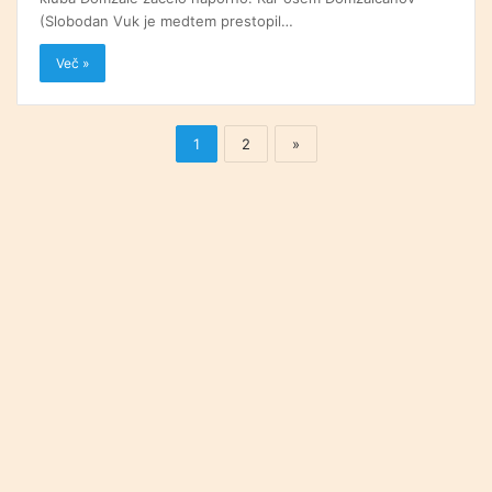
(Slobodan Vuk je medtem prestopil…
Več »
1
2
»