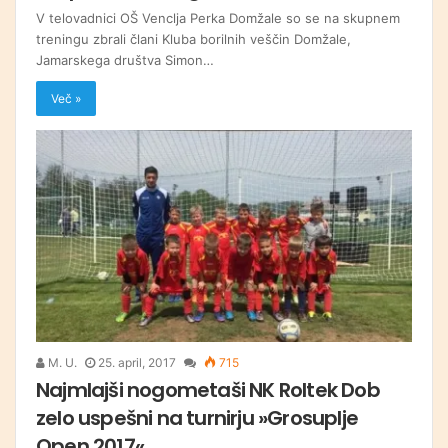
V telovadnici OŠ Venclja Perka Domžale so se na skupnem
treningu zbrali člani Kluba borilnih veščin Domžale,
Jamarskega društva Simon…
Več »
M. U.
25. april, 2017
715
Najmlajši nogometaši NK Roltek Dob
zelo uspešni na turnirju »Grosuplje
Open 2017«