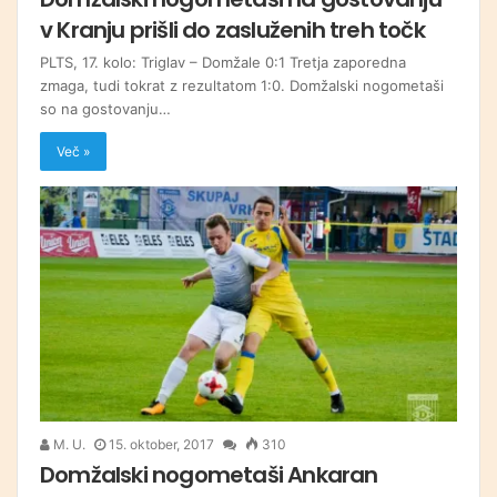
v Kranju prišli do zasluženih treh točk
PLTS, 17. kolo: Triglav – Domžale 0:1 Tretja zaporedna
zmaga, tudi tokrat z rezultatom 1:0. Domžalski nogometaši
so na gostovanju…
Več »
M. U.
15. oktober, 2017
310
Domžalski nogometaši Ankaran