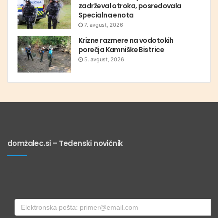
zadrževal otroka, posredovala
Specialna enota
7. avgust, 2026
Krizne razmere na vodotokih
porečja Kamniške Bistrice
5. avgust, 2026
domžalec.si – Tedenski novičnik