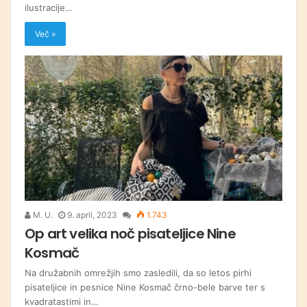
ilustracije…
Več »
M. U.
9. april, 2023
1.743
Op art velika noč pisateljice Nine
Kosmač
Na družabnih omrežjih smo zasledili, da so letos pirhi
pisateljice in pesnice Nine Kosmač črno-bele barve ter s
kvadratastimi in…