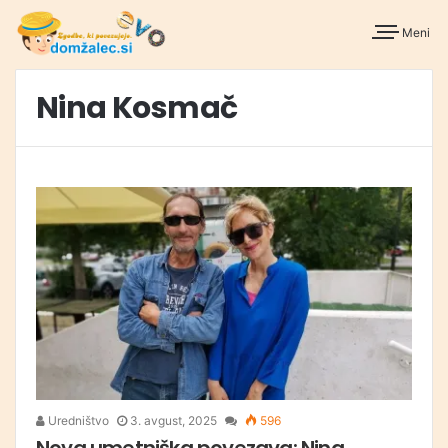
Meni
Nina Kosmač
Uredništvo
3. avgust, 2025
596
Nova umetniška povezava: Nina