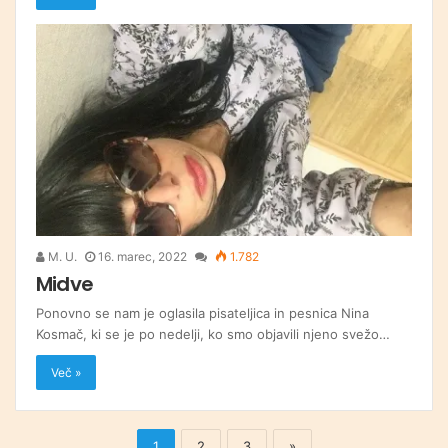
M. U.
16. marec, 2022
1.782
Midve
Ponovno se nam je oglasila pisateljica in pesnica Nina
Kosmač, ki se je po nedelji, ko smo objavili njeno svežo…
Več »
1
2
3
»