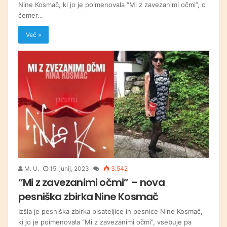
Nine Kosmač, ki jo je poimenovala “Mi z zavezanimi očmi”, o
čemer…
Več »
M. U.
15. junij, 2023
3.542
“Mi z zavezanimi očmi” – nova
pesniška zbirka Nine Kosmač
Izšla je pesniška zbirka pisateljice in pesnice Nine Kosmač,
ki jo je poimenovala “Mi z zavezanimi očmi”, vsebuje pa