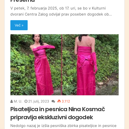
V petek, 7. februarja 2025, ob 17. uri, se bo v Kulturni
dvorani Centra Zalog odvijal prav poseben dogodek ob…
Več »
M. U.
21. julij, 2023
3.112
Pisateljica in pesnica Nina Kosmač
pripravlja ekskluzivni dogodek
Nedolgo nazaj je izšla pesniška zbirka pisateljice in pesnice