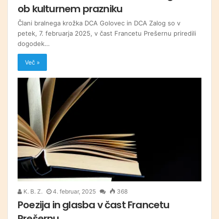
ob kulturnem prazniku
Člani bralnega krožka DCA Golovec in DCA Zalog so v
petek, 7. februarja 2025, v čast Francetu Prešernu priredili
dogodek…
Več »
K. B. Z.
4. februar, 2025
368
Poezija in glasba v čast Francetu
Prešernu