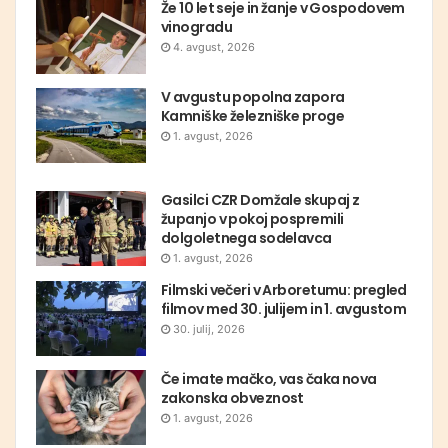
Že 10 let seje in žanje v Gospodovem
vinogradu
4. avgust, 2026
V avgustu popolna zapora
Kamniške železniške proge
1. avgust, 2026
Gasilci CZR Domžale skupaj z
županjo v pokoj pospremili
dolgoletnega sodelavca
1. avgust, 2026
Filmski večeri v Arboretumu: pregled
filmov med 30. julijem in 1. avgustom
30. julij, 2026
Če imate mačko, vas čaka nova
zakonska obveznost
1. avgust, 2026