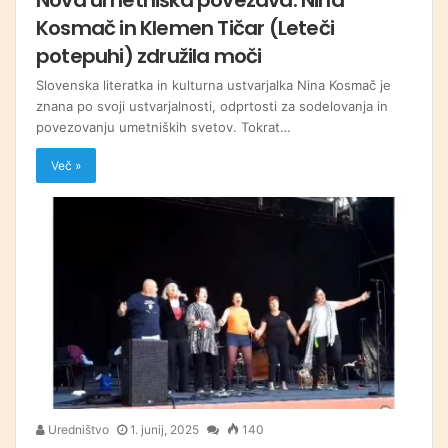
Kosmač in Klemen Tičar (Leteči
potepuhi) združila moči
Slovenska literatka in kulturna ustvarjalka Nina Kosmač je
znana po svoji ustvarjalnosti, odprtosti za sodelovanja in
povezovanju umetniških svetov. Tokrat…
Več »
Uredništvo
1. junij, 2025
140