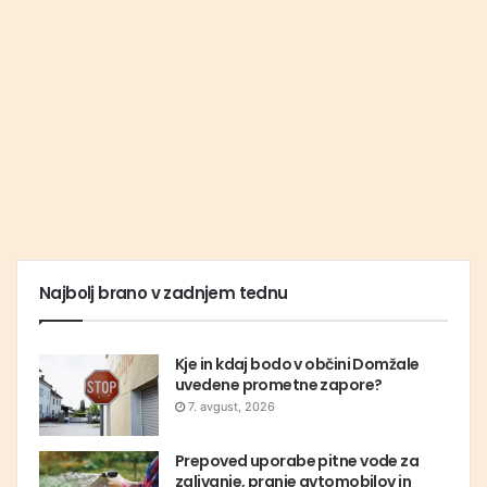
Najbolj brano v zadnjem tednu
Kje in kdaj bodo v občini Domžale
uvedene prometne zapore?
7. avgust, 2026
Prepoved uporabe pitne vode za
zalivanje, pranje avtomobilov in