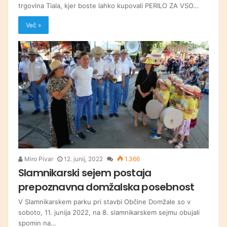
trgovina Tiala, kjer boste lahko kupovali PERILO ZA VSO…
Več »
Miro Pivar
12. junij, 2022
1.366
Slamnikarski sejem postaja
prepoznavna domžalska posebnost
V Slamnikarskem parku pri stavbi Občine Domžale so v
soboto, 11. junija 2022, na 8. slamnikarskem sejmu obujali
spomin na…