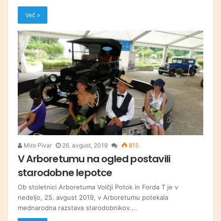
Več »
Miro Pivar
26. avgust, 2019
815
V Arboretumu na ogled postavili
starodobne lepotce
Ob stoletnici Arboretuma Volčji Potok in Forda T je v
nedeljo, 25. avgust 2019, v Arboretumu potekala
mednarodna razstava starodobnikov.…