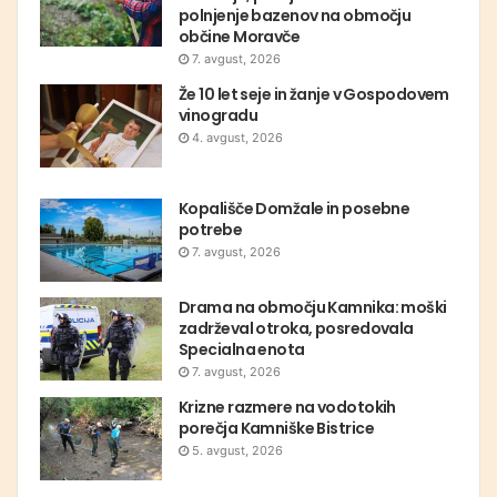
polnjenje bazenov na območju
občine Moravče
7. avgust, 2026
Že 10 let seje in žanje v Gospodovem
vinogradu
4. avgust, 2026
Kopališče Domžale in posebne
potrebe
7. avgust, 2026
Drama na območju Kamnika: moški
zadrževal otroka, posredovala
Specialna enota
7. avgust, 2026
Krizne razmere na vodotokih
porečja Kamniške Bistrice
5. avgust, 2026