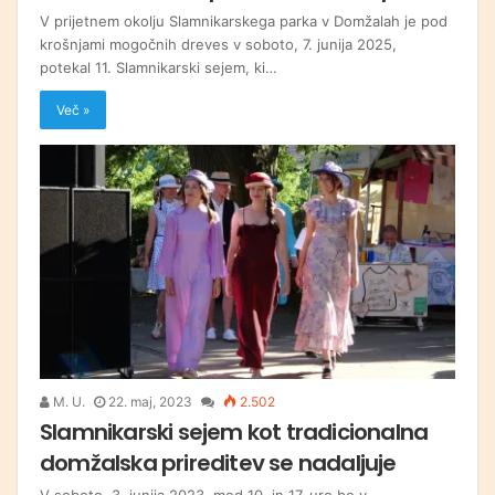
V prijetnem okolju Slamnikarskega parka v Domžalah je pod
krošnjami mogočnih dreves v soboto, 7. junija 2025,
potekal 11. Slamnikarski sejem, ki…
Več »
M. U.
22. maj, 2023
2.502
Slamnikarski sejem kot tradicionalna
domžalska prireditev se nadaljuje
V soboto, 3. junija 2023, med 10. in 17. uro bo v