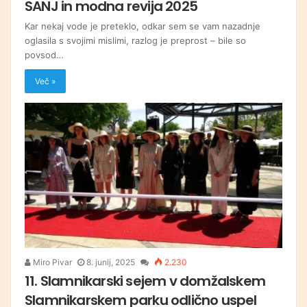
SANJ in modna revija 2025
Kar nekaj vode je preteklo, odkar sem se vam nazadnje
oglasila s svojimi mislimi, razlog je preprost – bile so
povsod…
Več »
Miro Pivar
8. junij, 2025
2.230
11. Slamnikarski sejem v domžalskem
Slamnikarskem parku odlično uspel