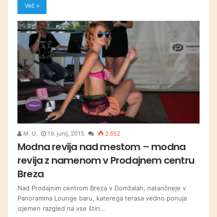
Več »
M. U.
19. junij, 2015
2.652
Modna revija nad mestom – modna
revija z namenom v Prodajnem centru
Breza
Nad Prodajnim centrom Breza v Domžalah, natančneje v
Panoramma Lounge baru, katerega terasa vedno ponuja
izjemen razgled na vse štiri…