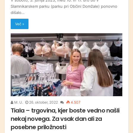
Slamnikarskem parku (parku pri Občini Domžale) ponovno
dišalo…
Več »
M. U.
26. oktober, 2022
4.507
Tiala – trgovina, kjer boste vedno našli
nekaj novega. Za vsak dan ali za
posebne priložnosti