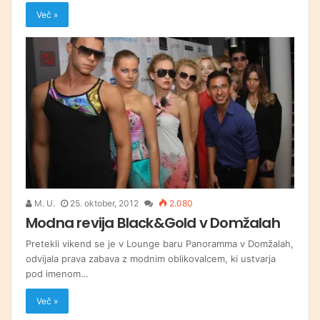
Več »
M. U.
25. oktober, 2012
2.080
Modna revija Black&Gold v Domžalah
Pretekli vikend se je v Lounge baru Panoramma v Domžalah,
odvijala prava zabava z modnim oblikovalcem, ki ustvarja
pod imenom…
Več »