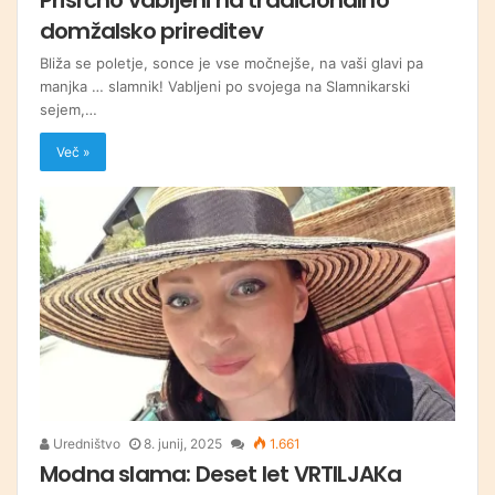
domžalsko prireditev
Bliža se poletje, sonce je vse močnejše, na vaši glavi pa
manjka … slamnik! Vabljeni po svojega na Slamnikarski
sejem,…
Več »
Uredništvo
8. junij, 2025
1.661
Modna slama: Deset let VRTILJAKa