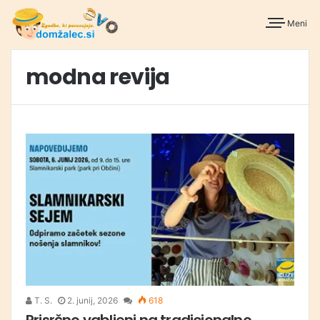
Meni
modna revija
T. S.
2. junij, 2026
618
Prisrčno vabljeni na tradicionalno