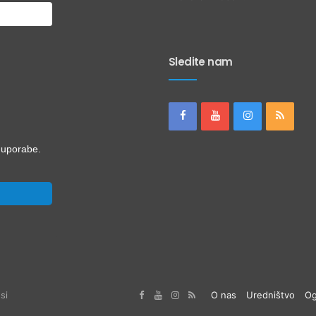
Sledite nam
i uporabe.
si
O nas
Uredništvo
Og