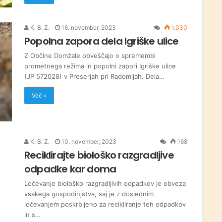
K. B. Z.
16. november, 2023
1.030
Popolna zapora dela Igriške ulice
Z Občine Domžale obveščajo o spremembi
prometnega režima in popolni zapori Igriške ulice
(JP 572028) v Preserjah pri Radomljah. Dela…
Več »
K. B. Z.
10. november, 2023
168
Reciklirajte biološko razgradljive
odpadke kar doma
Ločevanje biološko razgradljivih odpadkov je obveza
vsakega gospodinjstva, saj je z doslednim
ločevanjem poskrbljeno za recikliranje teh odpadkov
in s…