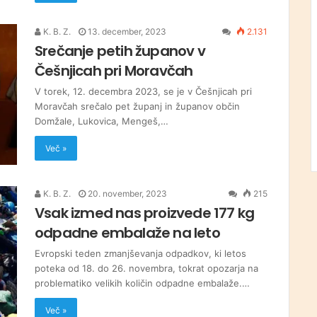
K. B. Z.
13. december, 2023
2.131
Srečanje petih županov v
Češnjicah pri Moravčah
V torek, 12. decembra 2023, se je v Češnjicah pri
Moravčah srečalo pet županj in županov občin
Domžale, Lukovica, Mengeš,…
Več »
K. B. Z.
20. november, 2023
215
Vsak izmed nas proizvede 177 kg
odpadne embalaže na leto
Evropski teden zmanjševanja odpadkov, ki letos
poteka od 18. do 26. novembra, tokrat opozarja na
problematiko velikih količin odpadne embalaže.…
Več »