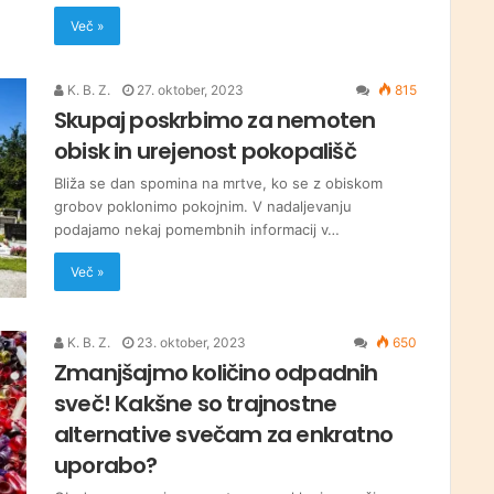
Več »
K. B. Z.
27. oktober, 2023
815
Skupaj poskrbimo za nemoten
obisk in urejenost pokopališč
Bliža se dan spomina na mrtve, ko se z obiskom
grobov poklonimo pokojnim. V nadaljevanju
podajamo nekaj pomembnih informacij v…
Več »
K. B. Z.
23. oktober, 2023
650
Zmanjšajmo količino odpadnih
sveč! Kakšne so trajnostne
alternative svečam za enkratno
uporabo?