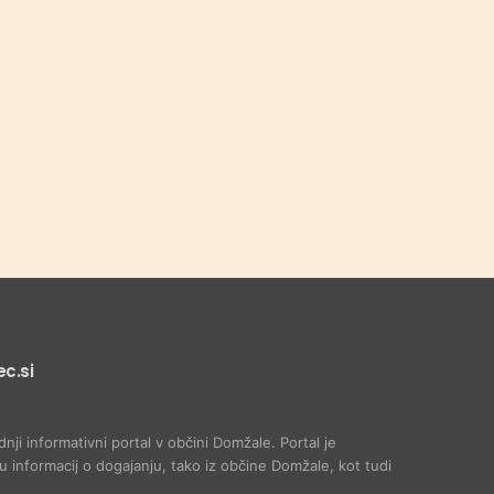
c.si
dnji informativni portal v občini Domžale. Portal je
 informacij o dogajanju, tako iz občine Domžale, kot tudi