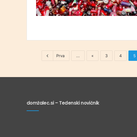
Prva
...
«
3
4
5
domžalec.si – Tedenski novičnik