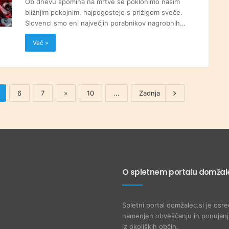
Ob dnevu spomina na mrtve se poklonimo našim
bližnjim pokojnim, najpogosteje s prižigom sveče.
Slovenci smo eni največjih porabnikov nagrobnih…
Več »
6
7
»
10
...
Zadnja
O spletnem portalu domžale
Spletni portal domžalec.si je osre
namenjen obveščanju in ponujanju
iz okoliških občin.