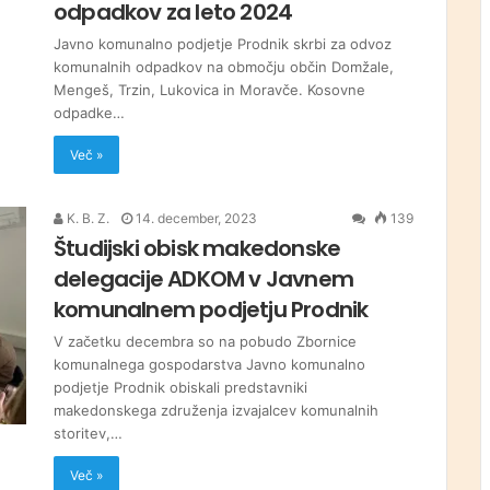
odpadkov za leto 2024
Javno komunalno podjetje Prodnik skrbi za odvoz
komunalnih odpadkov na območju občin Domžale,
Mengeš, Trzin, Lukovica in Moravče. Kosovne
odpadke…
Več »
K. B. Z.
14. december, 2023
139
Študijski obisk makedonske
delegacije ADKOM v Javnem
komunalnem podjetju Prodnik
V začetku decembra so na pobudo Zbornice
komunalnega gospodarstva Javno komunalno
podjetje Prodnik obiskali predstavniki
makedonskega združenja izvajalcev komunalnih
storitev,…
Več »