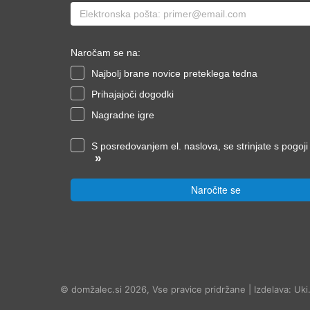
Naročam se na:
Najbolj brane novice preteklega tedna
Prihajajoči dogodki
Nagradne igre
S posredovanjem el. naslova, se strinjate s pogoj
»
Naročite se
© domžalec.si 2026, Vse pravice pridržane | Izdelava: Uki.