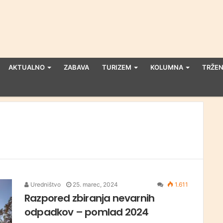
AKTUALNO
ZABAVA
TURIZEM
KOLUMNA
TRŽEN
Uredništvo
25. marec, 2024
1.611
Razpored zbiranja nevarnih
odpadkov – pomlad 2024