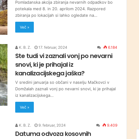
Pomladanska akcija zbiranja nevarnih odpadkov bo
potekala med 8. in 20. aprilom 2024. Razpored
zbiranja po lokacijah si lahko ogledate na…
Več »
K. B. Z.
17. februar, 2024
6.184
Ste tudi vi zaznali vonj po nevarni
snovi, ki je prihajal iz
kanalizacijskega jaška?
V sredini januarja so občani v naselju Mačkovci v
Domžalah zaznali vonj po nevarni snovi, ki je prihajal
iz kanalizacijskega…
Več »
K. B. Z.
9. februar, 2024
9.409
Datuma odvoza kosovnih