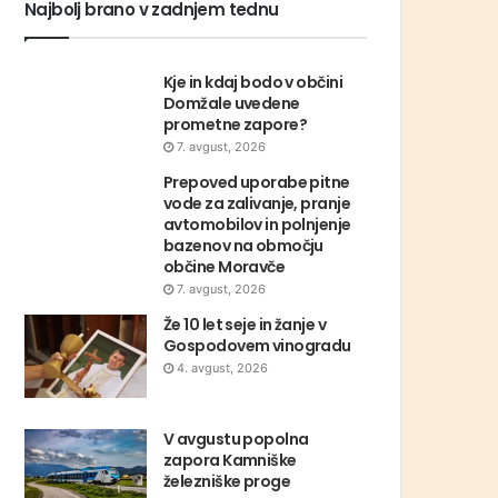
Najbolj brano v zadnjem tednu
Kje in kdaj bodo v občini
Domžale uvedene
prometne zapore?
7. avgust, 2026
Prepoved uporabe pitne
vode za zalivanje, pranje
avtomobilov in polnjenje
bazenov na območju
občine Moravče
7. avgust, 2026
Že 10 let seje in žanje v
Gospodovem vinogradu
4. avgust, 2026
V avgustu popolna
zapora Kamniške
železniške proge