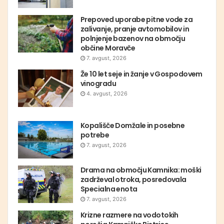
Prepoved uporabe pitne vode za
zalivanje, pranje avtomobilov in
polnjenje bazenov na območju
občine Moravče
7. avgust, 2026
Že 10 let seje in žanje v Gospodovem
vinogradu
4. avgust, 2026
Kopališče Domžale in posebne
potrebe
7. avgust, 2026
Drama na območju Kamnika: moški
zadrževal otroka, posredovala
Specialna enota
7. avgust, 2026
Krizne razmere na vodotokih