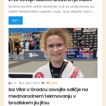
Društvo borilnih veščin Komenda, ki je do sedaj slovelo po
velikih mednarodnih uspehih v judu, se je vključilo tudi v…
Več »
P. P.
3. april, 2023
1.249
Iza Vilar v Gradcu osvojila odličje na
mednarodnem tekmovanju v
brazilskem jiu jitsu