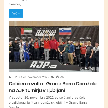
trenirali,…
Več »
P. P.
28. november, 2022
297
Odličen rezultat Gracie Barra Domžale
na AJP turnirju v Ljubljani
V soboto, 26. novembra 2022 so se člani prve šole
brazilskega jiu jitsa v domžalski občini – Gracie Barra
Domžale,…