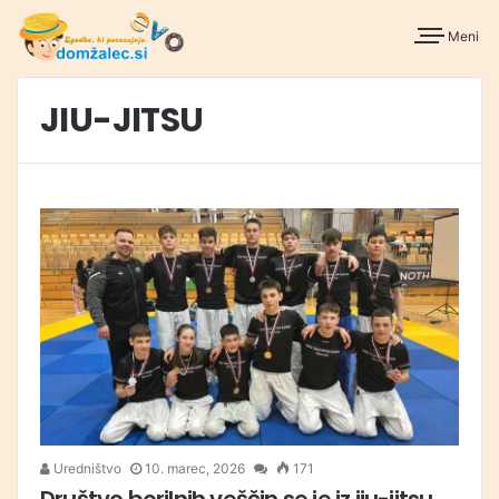
Meni
JIU-JITSU
Uredništvo
10. marec, 2026
171
Društvo borilnih veščin se je iz jiu-jitsu