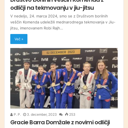
odličji na tekmovanju v jiu-jitsu
V nedeljo, 24. marca 2024, smo se z Društvom borilnih
veščin Komenda udeležili mednarodnega tekmovanja v Jiu-
jitsu, imenovanem Robi Rajh…
Več »
P. P.
3. december, 2023
253
Gracie Barra Domžale z novimi odličji