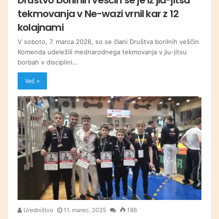
tekmovanja v Ne-wazi vrnil kar z 12
kolajnami
V soboto, 7. marca 2026, so se člani Društva borilnih veščin
Komenda udeležili mednarodnega tekmovanja v jiu-jitsu
borbah v disciplini…
Več »
Uredništvo
11. marec, 2025
186