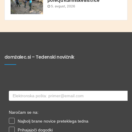
porečja Kamniške Bistrice
5. avgust, 2026
domžalec.si – Tedenski novičnik
Naročam se na:
Najbolj brane novice preteklega tedna
Prihajajoči dogodki