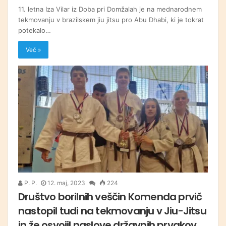
11. letna Iza Vilar iz Doba pri Domžalah je na mednarodnem
tekmovanju v brazilskem jiu jitsu pro Abu Dhabi, ki je tokrat
potekalo…
Več »
P. P.
12. maj, 2023
224
Društvo borilnih veščin Komenda prvič
nastopil tudi na tekmovanju v Jiu-Jitsu
in že osvojil naslove državnih prvakov