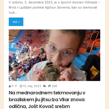
V soboto, 2. decembra 2023, je v športni dvorani Vižmarje –
Brod v Ljubljani potekal Ajptour Slovenia, kjer so tekmovali
tudi…
Več »
P. P.
15. maj, 2023
389
Na mednarodnem tekmovanju v
brazilskem jiu jitsu Iza Vilar znova
odlična, Jošt Kovač srebrn