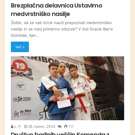
Brezplačna delavnica Ustavimo
medvrstniško nasilje
Želite, da se vaš otrok nauči prepoznati medvrstniško
nasilje in se nanj primerno odzove? V šoli Gracie Barra
Domžale, kjer…
Več »
L. P.
28. marec, 2024
111
Društvo borilnih veščin Komenda z