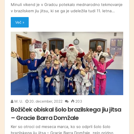
Minuli vikend je v Gradcu potekalo mednarodno tekmovanje
v brazilskem jiu jitsu, ki se ga je udeležila tudi 11. letna…
Več »
M. U.
20. december, 2022
203
Božiček obiskal šolo brazilskega jiu jitsa
– Gracie Barra Domžale
Ker so otroci od meseca marca, ko so odprli šolo šolo
brazilskega jiu jitsa – Gracie Barra Domžale, zelo pridno