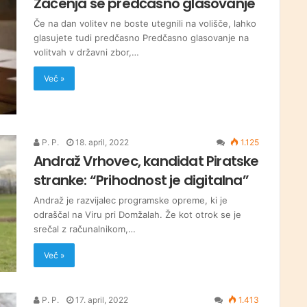
Začenja se predčasno glasovanje
Če na dan volitev ne boste utegnili na volišče, lahko
glasujete tudi predčasno Predčasno glasovanje na
volitvah v državni zbor,…
Več »
P. P.
18. april, 2022
1.125
Andraž Vrhovec, kandidat Piratske
stranke: “Prihodnost je digitalna”
Andraž je razvijalec programske opreme, ki je
odraščal na Viru pri Domžalah. Že kot otrok se je
srečal z računalnikom,…
Več »
P. P.
17. april, 2022
1.413