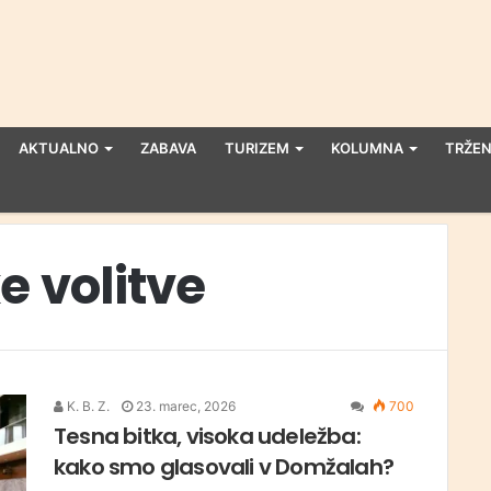
AKTUALNO
ZABAVA
TURIZEM
KOLUMNA
TRŽEN
 volitve
K. B. Z.
23. marec, 2026
700
Tesna bitka, visoka udeležba:
kako smo glasovali v Domžalah?