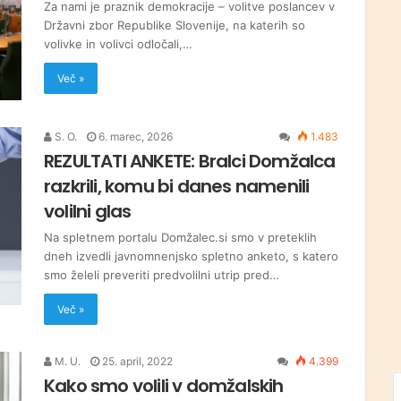
Za nami je praznik demokracije – volitve poslancev v
Državni zbor Republike Slovenije, na katerih so
volivke in volivci odločali,…
Več »
S. O.
6. marec, 2026
1.483
REZULTATI ANKETE: Bralci Domžalca
razkrili, komu bi danes namenili
volilni glas
Na spletnem portalu Domžalec.si smo v preteklih
dneh izvedli javnomnenjsko spletno anketo, s katero
smo želeli preveriti predvolilni utrip pred…
Več »
M. U.
25. april, 2022
4.399
Kako smo volili v domžalskih