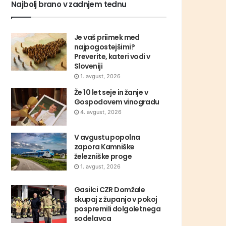
Najbolj brano v zadnjem tednu
Je vaš priimek med
najpogostejšimi?
Preverite, kateri vodi v
Sloveniji
1. avgust, 2026
Že 10 let seje in žanje v
Gospodovem vinogradu
4. avgust, 2026
V avgustu popolna
zapora Kamniške
železniške proge
1. avgust, 2026
Gasilci CZR Domžale
skupaj z županjo v pokoj
pospremili dolgoletnega
sodelavca