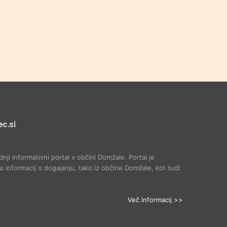
c.si
dnji informativni portal v občini Domžale. Portal je
 informacij o dogajanju, tako iz občine Domžale, kot tudi
Več informacij >>