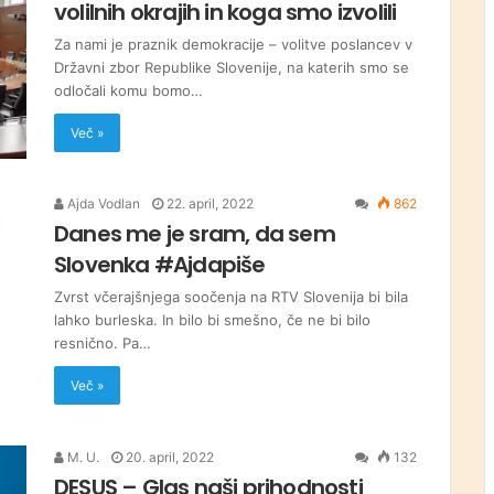
volilnih okrajih in koga smo izvolili
Za nami je praznik demokracije – volitve poslancev v
Državni zbor Republike Slovenije, na katerih smo se
odločali komu bomo…
Več »
Ajda Vodlan
22. april, 2022
862
Danes me je sram, da sem
Slovenka #Ajdapiše
Zvrst včerajšnjega soočenja na RTV Slovenija bi bila
lahko burleska. In bilo bi smešno, če ne bi bilo
resnično. Pa…
Več »
M. U.
20. april, 2022
132
DESUS – Glas naši prihodnosti