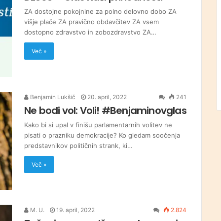
ZA dostojne pokojnine za polno delovno dobo ZA
višje plače ZA pravično obdavčitev ZA vsem
dostopno zdravstvo in zobozdravstvo ZA…
Več »
Benjamin Lukšič
20. april, 2022
241
Ne bodi vol: Voli! #Benjaminovglas
Kako bi si upal v finišu parlamentarnih volitev ne
pisati o prazniku demokracije? Ko gledam soočenja
predstavnikov političnih strank, ki…
Več »
M. U.
19. april, 2022
2.824