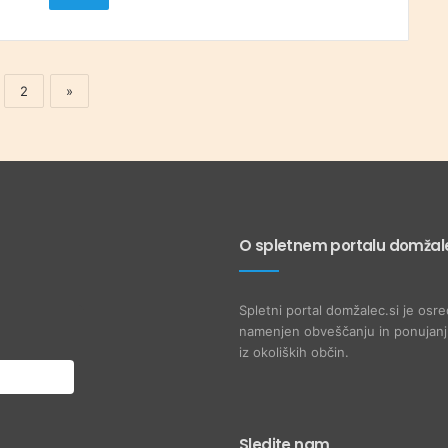
2
»
O spletnem portalu domžale
Spletni portal domžalec.si je osre
namenjen obveščanju in ponujanju
iz okoliških občin.
Sledite nam