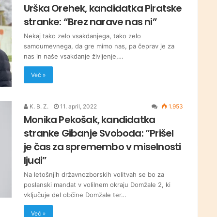
Urška Orehek, kandidatka Piratske
stranke: “Brez narave nas ni”
Nekaj tako zelo vsakdanjega, tako zelo
samoumevnega, da gre mimo nas, pa čeprav je za
nas in naše vsakdanje življenje,…
Več »
K. B. Z.
11. april, 2022
1.953
Monika Pekošak, kandidatka
stranke Gibanje Svoboda: “Prišel
je čas za spremembo v miselnosti
ljudi”
Na letošnjih državnozborskih volitvah se bo za
poslanski mandat v volilnem okraju Domžale 2, ki
vključuje del občine Domžale ter…
Več »