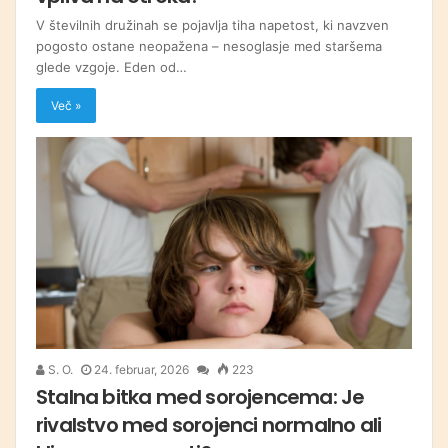
V številnih družinah se pojavlja tiha napetost, ki navzven
pogosto ostane neopažena – nesoglasje med staršema
glede vzgoje. Eden od…
Več »
S. O.
24. februar, 2026
223
Stalna bitka med sorojencema: Je
rivalstvo med sorojenci normalno ali