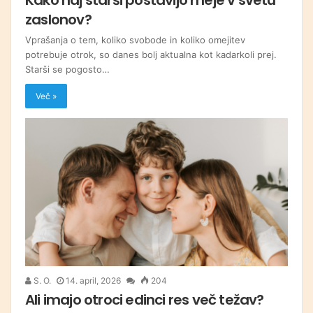
zaslonov?
Vprašanja o tem, koliko svobode in koliko omejitev
potrebuje otrok, so danes bolj aktualna kot kadarkoli prej.
Starši se pogosto…
Več »
S. O.
14. april, 2026
204
Ali imajo otroci edinci res več težav?