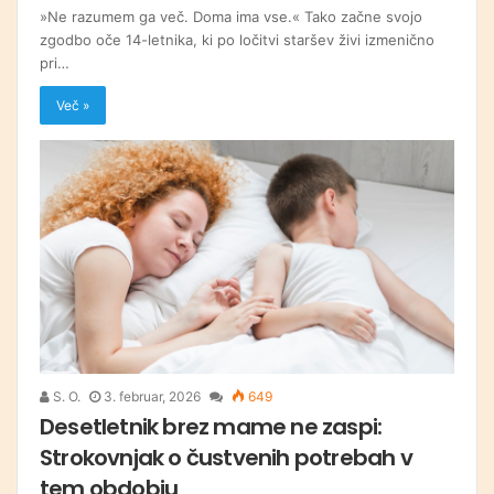
»Ne razumem ga več. Doma ima vse.« Tako začne svojo
zgodbo oče 14-letnika, ki po ločitvi staršev živi izmenično
pri…
Več »
S. O.
3. februar, 2026
649
Desetletnik brez mame ne zaspi:
Strokovnjak o čustvenih potrebah v
tem obdobju