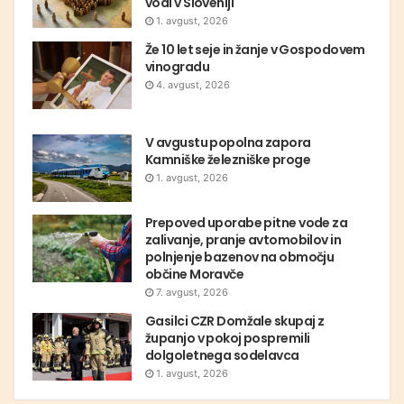
vodi v Sloveniji
1. avgust, 2026
Že 10 let seje in žanje v Gospodovem
vinogradu
4. avgust, 2026
V avgustu popolna zapora
Kamniške železniške proge
1. avgust, 2026
Prepoved uporabe pitne vode za
zalivanje, pranje avtomobilov in
polnjenje bazenov na območju
občine Moravče
7. avgust, 2026
Gasilci CZR Domžale skupaj z
županjo v pokoj pospremili
dolgoletnega sodelavca
1. avgust, 2026