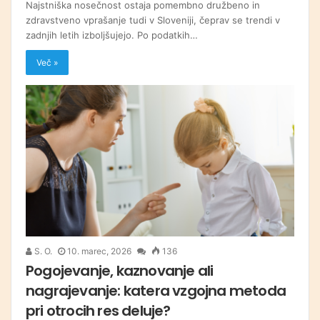
Najstniška nosečnost ostaja pomembno družbeno in
zdravstveno vprašanje tudi v Sloveniji, čeprav se trendi v
zadnjih letih izboljšujejo. Po podatkih…
Več »
S. O.
10. marec, 2026
136
Pogojevanje, kaznovanje ali
nagrajevanje: katera vzgojna metoda
pri otrocih res deluje?