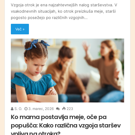
Vzgoja otrok je ena najzahtevnejših nalog starševstva. V
vsakodnevnih situacijah, ko otrok preizkuša meje, starši
pogosto posežejo po različnih vzgojnih…
Več »
S. O.
3. marec, 2026
223
Ko mama postavlja meje, oče pa
popušča: Kako različna vzgoja staršev
vpliva na otroka?