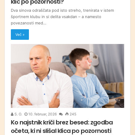
klic po pozornosti?
Dva sinova odraščata pod isto streho, trenirata v istem
športnem klubu in si delita vsakdan – a namesto
povezanosti med…
Več »
S. O.
10. februar, 2026
245
Ko najstnik kriči brez besed: zgodba
očeta, ki ni slišal klica po pozornosti