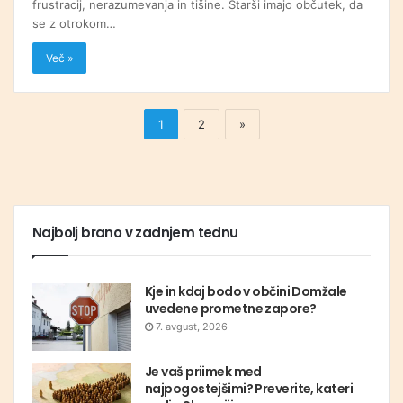
frustracij, nerazumevanja in tišine. Starši imajo občutek, da
se z otrokom…
Več »
1
2
»
Najbolj brano v zadnjem tednu
Kje in kdaj bodo v občini Domžale
uvedene prometne zapore?
7. avgust, 2026
Je vaš priimek med
najpogostejšimi? Preverite, kateri