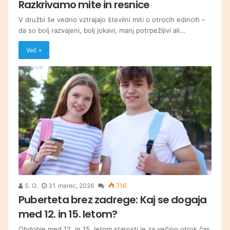
Razkrivamo mite in resnice
V družbi še vedno vztrajajo številni miti o otrocih edincih –
da so bolj razvajeni, bolj jokavi, manj potrpežljivi ali…
Več »
S. O.
31. marec, 2026
716
Puberteta brez zadrege: Kaj se dogaja
med 12. in 15. letom?
Obdobje med 12. in 15. letom starosti je za večino otrok čas