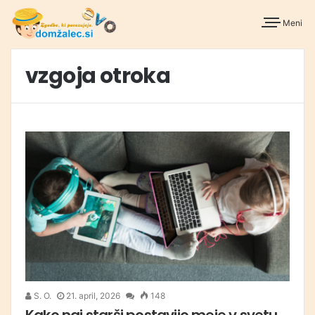
Meni
vzgoja otroka
S. O.
21. april, 2026
148
Kako naj starši postavijo meje v svetu