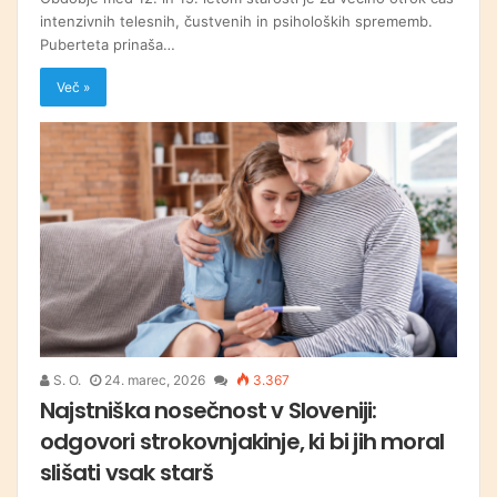
intenzivnih telesnih, čustvenih in psiholoških sprememb.
Puberteta prinaša…
Več »
S. O.
24. marec, 2026
3.367
Najstniška nosečnost v Sloveniji:
odgovori strokovnjakinje, ki bi jih moral
slišati vsak starš