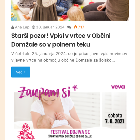
Ana Lap
30. januar, 2024
717
Starši pozor! Vpisi v vrtce v Občini
Domžale so v polnem teku
V četrtek, 25. januarja 2024, se je pričel javni vpis novincev
v javne vrtce na območju občine Domžale za šolsko…
Več »