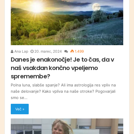
Ana Lap
20. marec, 2024
1.499
Danes je enakonočje! Je to čas, da v
naš vsakdan končno vpeljemo
spremembe?
Polna luna, slabše spanje? Ali ima astrologija res vpliv na
naše delovanje? Kako vpliva na naše otroke? Pogovarjali
smo se…
Več »