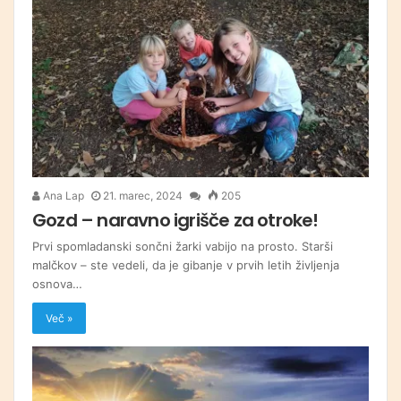
Ana Lap
21. marec, 2024
205
Gozd – naravno igrišče za otroke!
Prvi spomladanski sončni žarki vabijo na prosto. Starši
malčkov – ste vedeli, da je gibanje v prvih letih življenja
osnova…
Več »