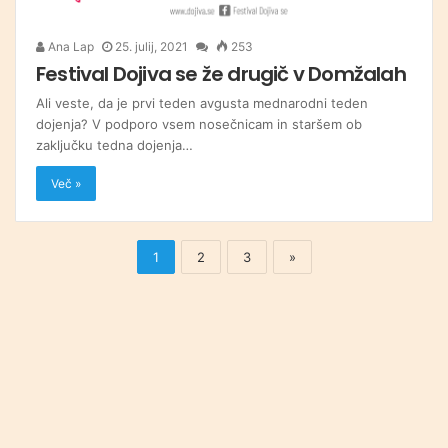
Ana Lap
25. julij, 2021
253
Festival Dojiva se že drugič v Domžalah
Ali veste, da je prvi teden avgusta mednarodni teden
dojenja? V podporo vsem nosečnicam in staršem ob
zaključku tedna dojenja…
Več »
1
2
3
»