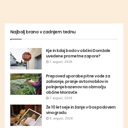
Najbolj brano v zadnjem tednu
Kje in kdaj bodo v občini Domžale
uvedene prometne zapore?
7. avgust, 2026
Prepoved uporabe pitne vode za
zalivanje, pranje avtomobilov in
polnjenje bazenov na območju
občine Moravče
7. avgust, 2026
Že 10 let seje in žanje v Gospodovem
vinogradu
4. avgust, 2026