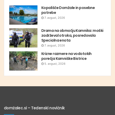
Kopališče Domžale in posebne
potrebe
7. avgust, 2026
Drama na območju Kamnika: moški
zadrževal otroka, posredovala
Specialna enota
7. avgust, 2026
Krizne razmere na vodotokih
porečja Kamniške Bistrice
5. avgust, 2026
domžalec.si – Tedenski novičnik