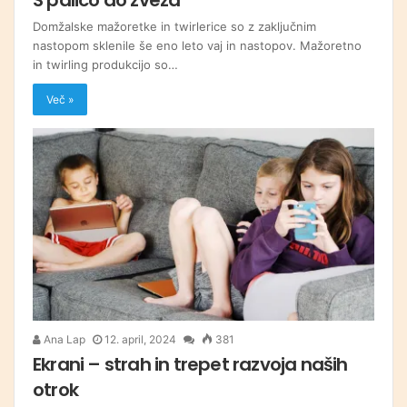
Domžalske mažoretke in twirlerice so z zaključnim
nastopom sklenile še eno leto vaj in nastopov. Mažoretno
in twirling produkcijo so…
Več »
Ana Lap
12. april, 2024
381
Ekrani – strah in trepet razvoja naših
otrok