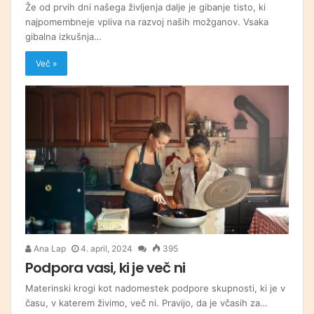
Že od prvih dni našega življenja dalje je gibanje tisto, ki
najpomembneje vpliva na razvoj naših možganov. Vsaka
gibalna izkušnja…
Več »
Ana Lap
4. april, 2024
395
Podpora vasi, ki je več ni
Materinski krogi kot nadomestek podpore skupnosti, ki je v
času, v katerem živimo, več ni. Pravijo, da je včasih za…