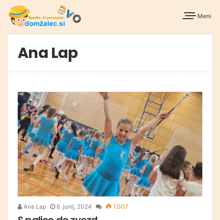
Meni
Ana Lap
Ana Lap
6. junij, 2024
1.007
S palico do zvezd