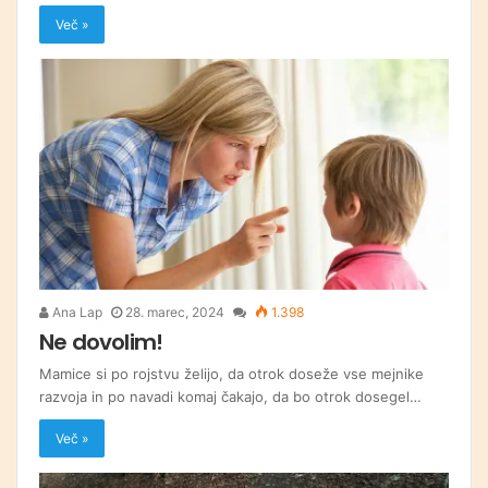
Več »
Ana Lap
28. marec, 2024
1.398
Ne dovolim!
Mamice si po rojstvu želijo, da otrok doseže vse mejnike
razvoja in po navadi komaj čakajo, da bo otrok dosegel…
Več »