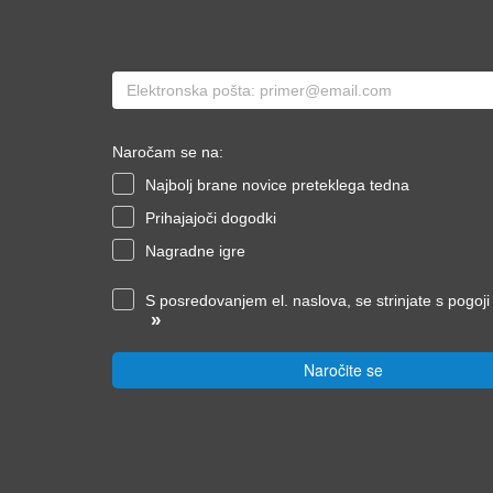
Naročam se na:
Najbolj brane novice preteklega tedna
Prihajajoči dogodki
Nagradne igre
S posredovanjem el. naslova, se strinjate s pogoj
»
Naročite se