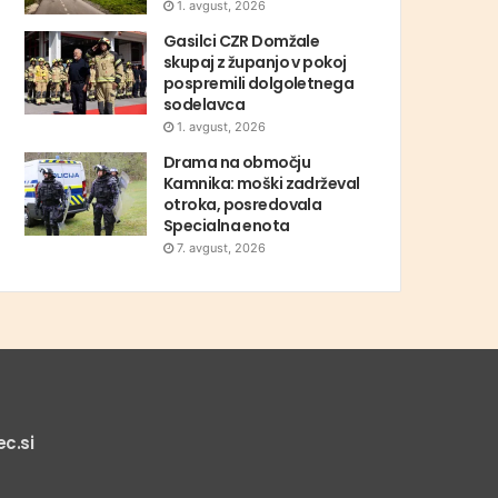
1. avgust, 2026
Gasilci CZR Domžale
skupaj z županjo v pokoj
pospremili dolgoletnega
sodelavca
1. avgust, 2026
Drama na območju
Kamnika: moški zadrževal
otroka, posredovala
Specialna enota
7. avgust, 2026
c.si