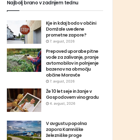
Najbolj brano v zadnjem tednu
Kje in kdaj bodo v občini
Domžale uvedene
prometne zapore?
7. avgust, 2026
Prepoved uporabe pitne
vode za zalivanje, pranje
avtomobilov in polnjenje
bazenov na območju
občine Moravče
7. avgust, 2026
Že 10 let seje in žanje v
Gospodovem vinogradu
4. avgust, 2026
V avgustu popolna
zapora Kamniške
železniške proge