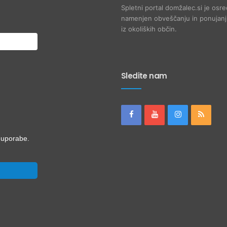
Spletni portal domžalec.si je osre
namenjen obveščanju in ponujanju
iz okoliških občin.
Sledite nam
i uporabe.