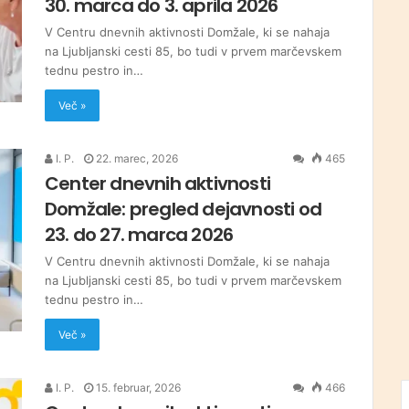
30. marca do 3. aprila 2026
V Centru dnevnih aktivnosti Domžale, ki se nahaja
na Ljubljanski cesti 85, bo tudi v prvem marčevskem
tednu pestro in…
Več »
I. P.
22. marec, 2026
465
Center dnevnih aktivnosti
Domžale: pregled dejavnosti od
23. do 27. marca 2026
V Centru dnevnih aktivnosti Domžale, ki se nahaja
na Ljubljanski cesti 85, bo tudi v prvem marčevskem
tednu pestro in…
Več »
I. P.
15. februar, 2026
466