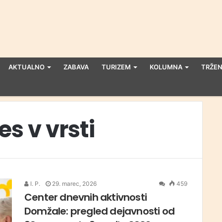
AKTUALNO
ZABAVA
TURIZEM
KOLUMNA
TRŽEN
es v vrsti
I. P.
29. marec, 2026
459
Center dnevnih aktivnosti
Domžale: pregled dejavnosti od