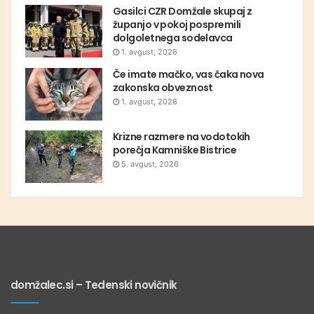
Gasilci CZR Domžale skupaj z
županjo v pokoj pospremili
dolgoletnega sodelavca
1. avgust, 2026
Če imate mačko, vas čaka nova
zakonska obveznost
1. avgust, 2026
Krizne razmere na vodotokih
porečja Kamniške Bistrice
5. avgust, 2026
domžalec.si – Tedenski novičnik