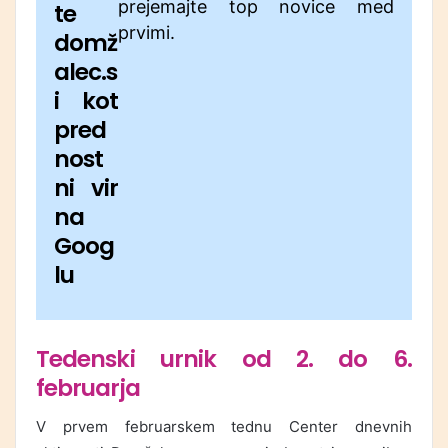
prejemajte top novice med
te
prvimi.
domž
alec.s
i kot
pred
nost
ni vir
na
Goog
lu
Tedenski urnik od 2. do 6.
februarja
V prvem februarskem tednu Center dnevnih