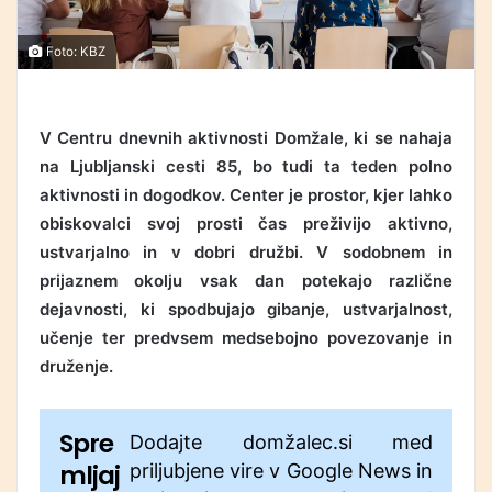
Foto: KBZ
V Centru dnevnih aktivnosti Domžale, ki se nahaja
na Ljubljanski cesti 85, bo tudi ta teden polno
aktivnosti in dogodkov. Center je prostor, kjer lahko
obiskovalci svoj prosti čas preživijo aktivno,
ustvarjalno in v dobri družbi. V sodobnem in
prijaznem okolju vsak dan potekajo različne
dejavnosti, ki spodbujajo gibanje, ustvarjalnost,
učenje ter predvsem medsebojno povezovanje in
druženje.
Spre
Dodajte domžalec.si med
mljaj
priljubjene vire v Google News in