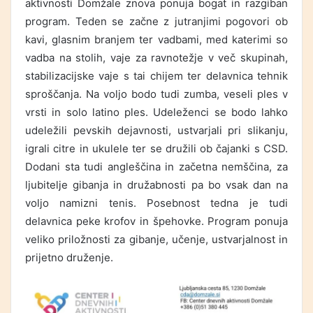
aktivnosti Domžale znova ponuja bogat in razgiban
program. Teden se začne z jutranjimi pogovori ob
kavi, glasnim branjem ter vadbami, med katerimi so
vadba na stolih, vaje za ravnotežje v več skupinah,
stabilizacijske vaje s tai chijem ter delavnica tehnik
sproščanja. Na voljo bodo tudi zumbа, veseli ples v
vrsti in solo latino ples. Udeleženci se bodo lahko
udeležili pevskih dejavnosti, ustvarjali pri slikanju,
igrali citre in ukulele ter se družili ob čajanki s CSD.
Dodani sta tudi angleščina in začetna nemščina, za
ljubitelje gibanja in družabnosti pa bo vsak dan na
voljo namizni tenis. Posebnost tedna je tudi
delavnica peke krofov in špehovke. Program ponuja
veliko priložnosti za gibanje, učenje, ustvarjalnost in
prijetno druženje.