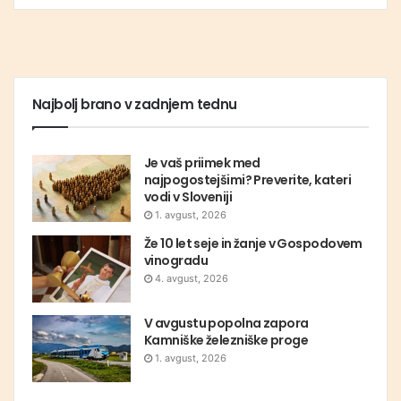
Najbolj brano v zadnjem tednu
Je vaš priimek med
najpogostejšimi? Preverite, kateri
vodi v Sloveniji
1. avgust, 2026
Že 10 let seje in žanje v Gospodovem
vinogradu
4. avgust, 2026
V avgustu popolna zapora
Kamniške železniške proge
1. avgust, 2026