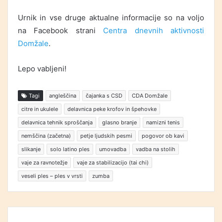
Urnik in vse druge aktualne informacije so na voljo
na Facebook strani
Centra dnevnih aktivnosti
Domžale
.
Lepo vabljeni!
Tagi
angleščina
čajanka s CSD
CDA Domžale
citre in ukulele
delavnica peke krofov in špehovke
delavnica tehnik sproščanja
glasno branje
namizni tenis
nemščina (začetna)
petje ljudskih pesmi
pogovor ob kavi
slikanje
solo latino ples
umovadba
vadba na stolih
vaje za ravnotežje
vaje za stabilizacijo (tai chi)
veseli ples – ples v vrsti
zumba