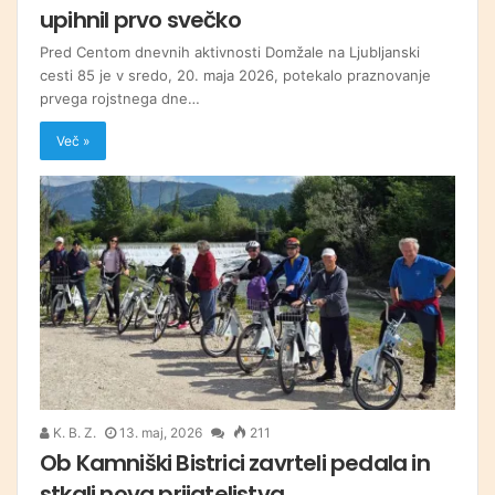
upihnil prvo svečko
Pred Centom dnevnih aktivnosti Domžale na Ljubljanski
cesti 85 je v sredo, 20. maja 2026, potekalo praznovanje
prvega rojstnega dne…
Več »
K. B. Z.
13. maj, 2026
211
Ob Kamniški Bistrici zavrteli pedala in
stkali nova prijateljstva