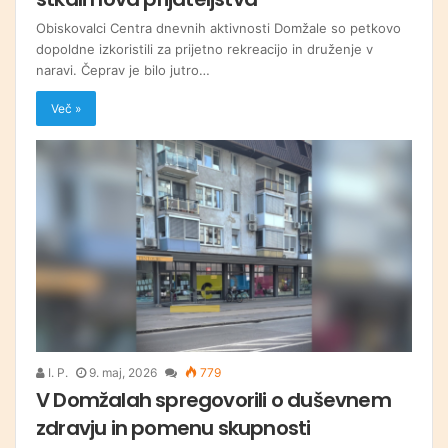
Obiskovalci Centra dnevnih aktivnosti Domžale so petkovo
dopoldne izkoristili za prijetno rekreacijo in druženje v
naravi. Čeprav je bilo jutro…
Več »
I. P.
9. maj, 2026
779
V Domžalah spregovorili o duševnem
zdravju in pomenu skupnosti