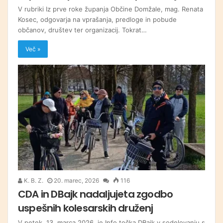
V rubriki Iz prve roke županja Občine Domžale, mag. Renata
Kosec, odgovarja na vprašanja, predloge in pobude
občanov, društev ter organizacij. Tokrat…
Več »
K. B. Z.
20. marec, 2026
116
CDA in DBajk nadaljujeta zgodbo
uspešnih kolesarskih druženj
V petek, 13. marca 2026, je Info točka DBajk v sodelovanju s