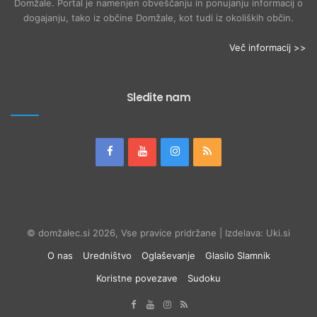
Domžale. Portal je namenjen obveščanju in ponujanju informacij o
dogajanju, tako iz občine Domžale, kot tudi iz okoliških občin.
Več informacij >>
Sledite nam
© domžalec.si 2026, Vse pravice pridržane | Izdelava: Uki.si
O nas
Uredništvo
Oglaševanje
Glasilo Slamnik
Koristne povezave
Sudoku