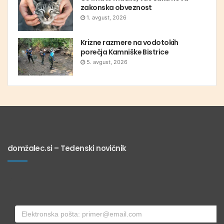
zakonska obveznost
1. avgust, 2026
Krizne razmere na vodotokih
porečja Kamniške Bistrice
5. avgust, 2026
domžalec.si – Tedenski novičnik