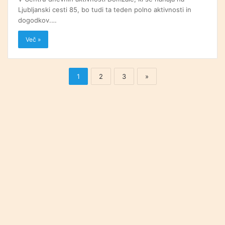
Ljubljanski cesti 85, bo tudi ta teden polno aktivnosti in
dogodkov.…
Več »
1
2
3
»