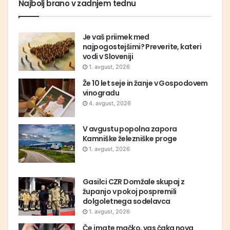
Najbolj brano v zadnjem tednu
Je vaš priimek med
najpogostejšimi? Preverite, kateri
vodi v Sloveniji
1. avgust, 2026
Že 10 let seje in žanje v Gospodovem
vinogradu
4. avgust, 2026
V avgustu popolna zapora
Kamniške železniške proge
1. avgust, 2026
Gasilci CZR Domžale skupaj z
županjo v pokoj pospremili
dolgoletnega sodelavca
1. avgust, 2026
Če imate mačko, vas čaka nova