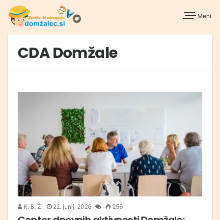
Meni
CDA Domžale
K. B. Z.
22. junij, 2026
256
Center dnevnih aktivnosti Domžale: