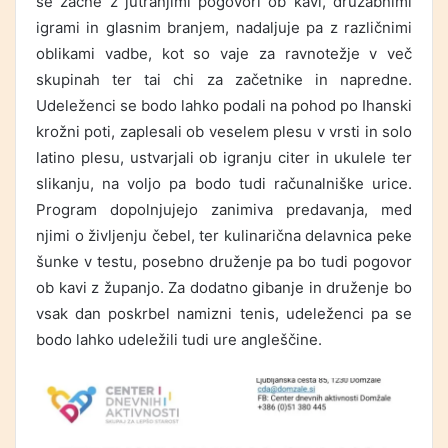
se začne z jutranjimi pogovori ob kavi, družabnimi
igrami in glasnim branjem, nadaljuje pa z različnimi
oblikami vadbe, kot so vaje za ravnotežje v več
skupinah ter tai chi za začetnike in napredne.
Udeleženci se bodo lahko podali na pohod po Ihanski
krožni poti, zaplesali ob veselem plesu v vrsti in solo
latino plesu, ustvarjali ob igranju citer in ukulele ter
slikanju, na voljo pa bodo tudi računalniške urice.
Program dopolnjujejo zanimiva predavanja, med
njimi o življenju čebel, ter kulinarična delavnica peke
šunke v testu, posebno druženje pa bo tudi pogovor
ob kavi z županjo. Za dodatno gibanje in druženje bo
vsak dan poskrbel namizni tenis, udeleženci pa se
bodo lahko udeležili tudi ure angleščine.