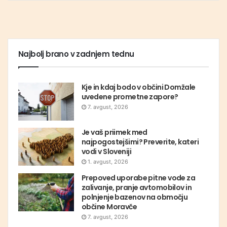
Najbolj brano v zadnjem tednu
Kje in kdaj bodo v občini Domžale
uvedene prometne zapore?
7. avgust, 2026
Je vaš priimek med
najpogostejšimi? Preverite, kateri
vodi v Sloveniji
1. avgust, 2026
Prepoved uporabe pitne vode za
zalivanje, pranje avtomobilov in
polnjenje bazenov na območju
občine Moravče
7. avgust, 2026