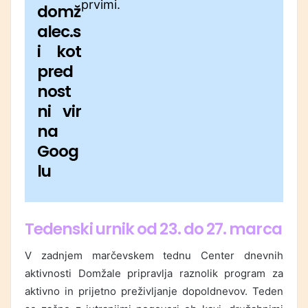
prvimi.
domž
alec.s
i kot
pred
nost
ni vir
na
Goog
lu
Tedenski urnik od 23. do 27. marca
V zadnjem marčevskem tednu Center dnevnih
aktivnosti Domžale pripravlja raznolik program za
aktivno in prijetno preživljanje dopoldnevov. Teden