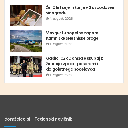
Že 10 let seje in žanje v Gospodovem
vinogradu
4. avgust, 2026
V avgustu popolna zapora
Kamniške železniške proge
1. avgust, 2026
Gasilci CZR Domžale skupaj z
županjo v pokoj pospremili
dolgoletnega sodelavca
1. avgust, 2026
domžalec.si – Tedenski novičnik