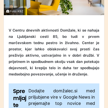
Foto: KBZ
V Centru dnevnih aktivnosti Domžale, ki se nahaja
na Ljubljanski cesti 85, bo tudi v prvem
marčevskem tednu pestro in živahno. Center je
prostor, kjer lahko obiskovalci svoj prosti čas
preživijo aktivno, ustvarjalno in v dobri družbi. V
prijetnem in spodbudnem okolju vsak dan potekajo
dejavnosti, ki krepijo telo in duha ter spodbujajo
medsebojno povezovanje, učenje in druženje.
Spre
Dodajte domžalec.si med
mljaj
priljubjene vire v Google News in
prejemajte top novice med
te