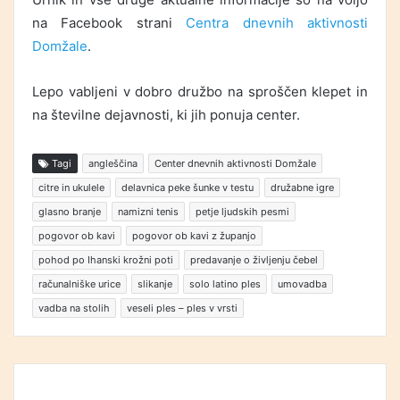
na Facebook strani
Centra dnevnih aktivnosti
Domžale
.
Lepo vabljeni v dobro družbo na sproščen klepet in
na številne dejavnosti, ki jih ponuja center.
Tagi
angleščina
Center dnevnih aktivnosti Domžale
citre in ukulele
delavnica peke šunke v testu
družabne igre
glasno branje
namizni tenis
petje ljudskih pesmi
pogovor ob kavi
pogovor ob kavi z županjo
pohod po Ihanski krožni poti
predavanje o življenju čebel
računalniške urice
slikanje
solo latino ples
umovadba
vadba na stolih
veseli ples – ples v vrsti