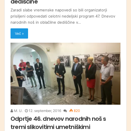
dediščine
Zaradi slabe vremenske napovedi so bili organizatorji
prisiljeni odpovedati celotni nedeljski program 47. Dnevov
narodnih noš in oblačilne dediščine v…
Več »
M. U.
12. september, 2016
820
Odprtje 46. dnevov narodnih noš s
tremi slikovitimi umetniškimi