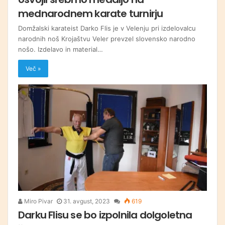
mednarodnem karate turnirju
Domžalski karateist Darko Flis je v Velenju pri izdelovalcu
narodnih noš Krojaštvu Veler prevzel slovensko narodno
nošo. Izdelavo in material…
Več »
Miro Pivar
31. avgust, 2023
619
Darku Flisu se bo izpolnila dolgoletna