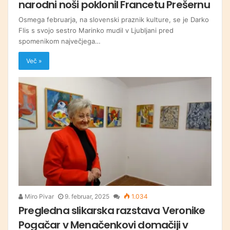
narodni noši poklonil Francetu Prešernu
Osmega februarja, na slovenski praznik kulture, se je Darko
Flis s svojo sestro Marinko mudil v Ljubljani pred
spomenikom največjega…
Več »
Miro Pivar
9. februar, 2025
1.034
Pregledna slikarska razstava Veronike
Pogačar v Menačenkovi domačiji v