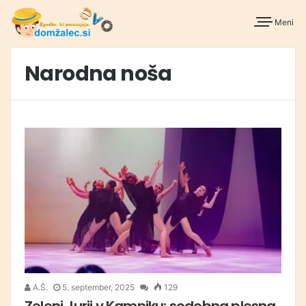
Meni
Narodna noša
A.Š.
5. september, 2025
129
Zeleni Jurij v Kamniku: sodobna plesna