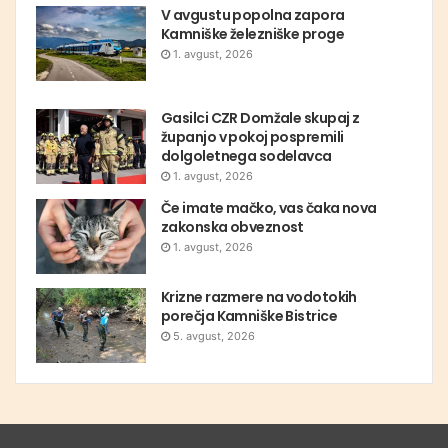
V avgustu popolna zapora
Kamniške železniške proge
1. avgust, 2026
Gasilci CZR Domžale skupaj z
županjo v pokoj pospremili
dolgoletnega sodelavca
1. avgust, 2026
Če imate mačko, vas čaka nova
zakonska obveznost
1. avgust, 2026
Krizne razmere na vodotokih
porečja Kamniške Bistrice
5. avgust, 2026