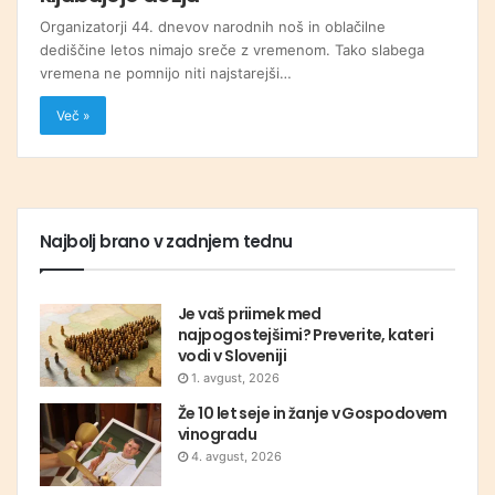
Organizatorji 44. dnevov narodnih noš in oblačilne
dediščine letos nimajo sreče z vremenom. Tako slabega
vremena ne pomnijo niti najstarejši…
Več »
Najbolj brano v zadnjem tednu
Je vaš priimek med
najpogostejšimi? Preverite, kateri
vodi v Sloveniji
1. avgust, 2026
Že 10 let seje in žanje v Gospodovem
vinogradu
4. avgust, 2026