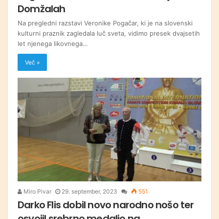
Domžalah
Na pregledni razstavi Veronike Pogačar, ki je na slovenski
kulturni praznik zagledala luč sveta, vidimo presek dvajsetih
let njenega likovnega…
Več »
Miro Pivar
29. september, 2023
551
Darko Flis dobil novo narodno nošo ter
osvojil srebrno medaljo na