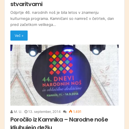
stvaritvami
Odprtje 46. narodnih noš je bila letos v znamenju
kulturnega programa. Kamničani so namreč v četrtek, dan
pred začetkom velikega…
Več »
M. U.
13. september, 2014
1.491
Poročilo iz Kamnika – Narodne noše
kljubujejo dežju