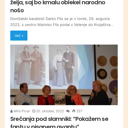
želja, saj bo kmalu oblekel narodno
nošo
Domžalski karateist Darko Flis se je v torek, 29. avgusta
2023, s sestro Marinko Flis podal v Velenje do Krojaštva…
Več »
Miro Pivar
20. oktober, 2022
257
Srečanja pod slamniki: “Pokažem se
fantu v pisanem gvantu”