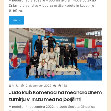
V nedeljo, 26.3.2023 je v Športni dvorani Hoče potekalo
Državno prvenstvo v judu za mlajše kadete in kadetinje
(U16) za…
Več »
M. U.
12. december, 2022
158
Judo klub Komenda na mednarodnem
turnirju v Trstu med najboljšimi
V nedeljo, 4. decembra 2022, je Judo Societa Ginastica