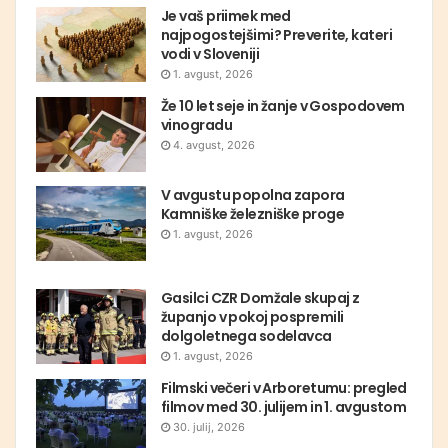
Je vaš priimek med
najpogostejšimi? Preverite, kateri
vodi v Sloveniji
1. avgust, 2026
Že 10 let seje in žanje v Gospodovem
vinogradu
4. avgust, 2026
V avgustu popolna zapora
Kamniške železniške proge
1. avgust, 2026
Gasilci CZR Domžale skupaj z
županjo v pokoj pospremili
dolgoletnega sodelavca
1. avgust, 2026
Filmski večeri v Arboretumu: pregled
filmov med 30. julijem in 1. avgustom
30. julij, 2026