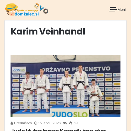
Meni
Karim Veinhandl
Uredništvo
15. april, 2026
59
Judo kluba Ippon Kamnik ima dva