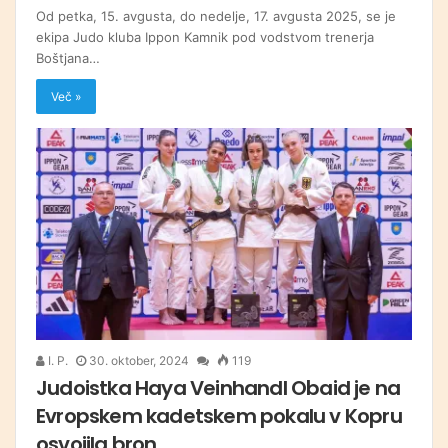
Od petka, 15. avgusta, do nedelje, 17. avgusta 2025, se je
ekipa Judo kluba Ippon Kamnik pod vodstvom trenerja
Boštjana…
Več »
I. P.
30. oktober, 2024
119
Judoistka Haya Veinhandl Obaid je na
Evropskem kadetskem pokalu v Kopru
osvojila bron