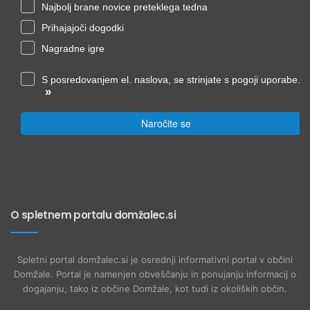
Najbolj brane novice preteklega tedna
Prihajajoči dogodki
Nagradne igre
S posredovanjem el. naslova, se strinjate s pogoji uporabe.
»
Naročite se
O spletnem portalu domžalec.si
Spletni portal domžalec.si je osrednji informativni portal v občini
Domžale. Portal je namenjen obveščanju in ponujanju informacij o
dogajanju, tako iz občine Domžale, kot tudi iz okoliških občin.