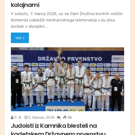
kolajnami
V soboto, 7. marca 2026, so se člani Društva borilnih veščin
Komenda udeležili mednarodnega tekmovanja v jiu-jitsu
borbah v disciplini…
Več »
P. B.
5. februar, 2026
98
Judoisti iz Kamnika blesteli na
kadetskem Državnem prvenstvu