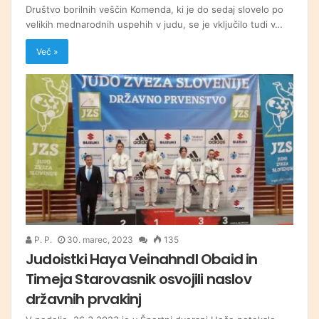
Društvo borilnih veščin Komenda, ki je do sedaj slovelo po
velikih mednarodnih uspehih v judu, se je vključilo tudi v…
Več »
P. P.
30. marec, 2023
135
Judoistki Haya Veinahndl Obaid in
Timeja Starovasnik osvojili naslov
državnih prvakinj