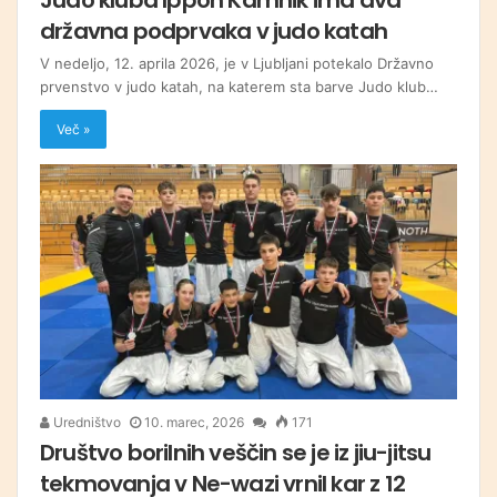
državna podprvaka v judo katah
V nedeljo, 12. aprila 2026, je v Ljubljani potekalo Državno
prvenstvo v judo katah, na katerem sta barve Judo klub…
Več »
Uredništvo
10. marec, 2026
171
Društvo borilnih veščin se je iz jiu-jitsu
tekmovanja v Ne-wazi vrnil kar z 12