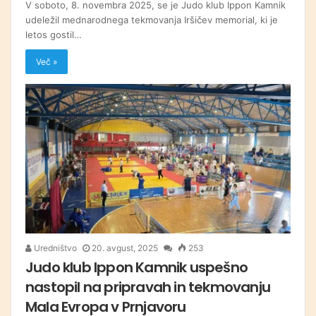
V soboto, 8. novembra 2025, se je Judo klub Ippon Kamnik
udeležil mednarodnega tekmovanja Iršičev memorial, ki je
letos gostil…
Več »
Uredništvo
20. avgust, 2025
253
Judo klub Ippon Kamnik uspešno
nastopil na pripravah in tekmovanju
Mala Evropa v Prnjavoru