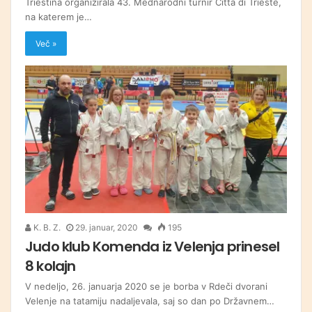
Triestina organizirala 43. Mednarodni turnir Citta di Trieste,
na katerem je…
Več »
K. B. Z.
29. januar, 2020
195
Judo klub Komenda iz Velenja prinesel
8 kolajn
V nedeljo, 26. januarja 2020 se je borba v Rdeči dvorani
Velenje na tatamiju nadaljevala, saj so dan po Državnem…