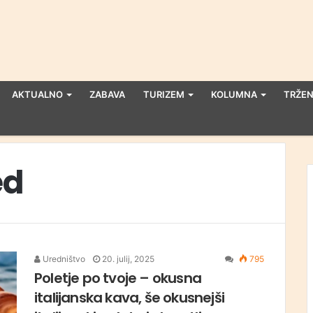
AKTUALNO
ZABAVA
TURIZEM
KOLUMNA
TRŽEN
ed
Uredništvo
20. julij, 2025
795
Poletje po tvoje – okusna
italijanska kava, še okusnejši