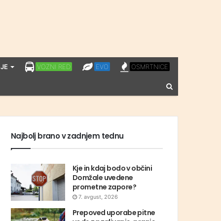
LPP
EVO
OSMRTNICE
JE
VOZNI RED
EVO
OSMRTNICE
VOZNI
Vnesite
RED
iskalni
niz
Najbolj brano v zadnjem tednu
Kje in kdaj bodo v občini
Domžale uvedene
prometne zapore?
7. avgust, 2026
Prepoved uporabe pitne