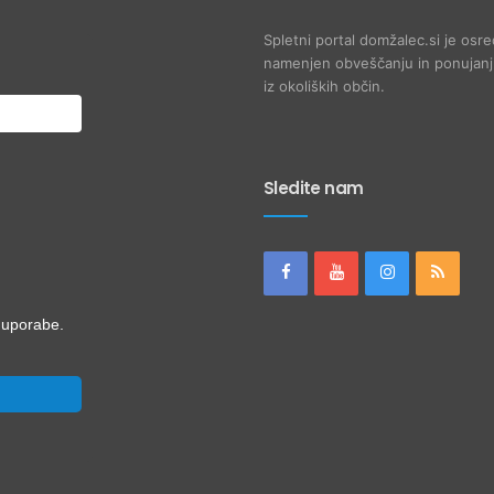
Spletni portal domžalec.si je osre
namenjen obveščanju in ponujanju
iz okoliških občin.
Sledite nam
i uporabe.