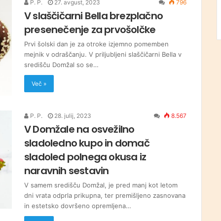
P. P.
27. avgust, 2023
796
V slaščičarni Bella brezplačno
presenečenje za prvošolčke
Prvi šolski dan je za otroke izjemno pomemben
mejnik v odraščanju. V priljubljeni slaščičarni Bella v
središču Domžal so se…
Več »
P. P.
28. julij, 2023
8.567
V Domžale na osvežilno
sladoledno kupo in domač
sladoled polnega okusa iz
naravnih sestavin
V samem središču Domžal, je pred manj kot letom
dni vrata odprla prikupna, ter premišljeno zasnovana
in estetsko dovršeno opremljena…