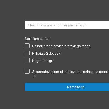
Naročam se na:
Najbolj brane novice preteklega tedna
Prihajajoči dogodki
Nagradne igre
S posredovanjem el. naslova, se strinjate s pogoj
»
Naročite se