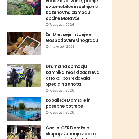
vode za zalivanje, pranje
avtomobilov in polnjenje
bazenov na območju
občine Moravče
7. avgust, 2026
Že 10 let seje in žanje v
Gospodovem vinogradu
4. avgust, 2026
Drama na območju
Kamnika: moški zadrževal
otroka, posredovala
Specialna enota
7. avgust, 2026
Kopališče Domžale in
posebne potrebe
7. avgust, 2026
Gasilci CZR Domžale
skupaj z županjo v pokoj