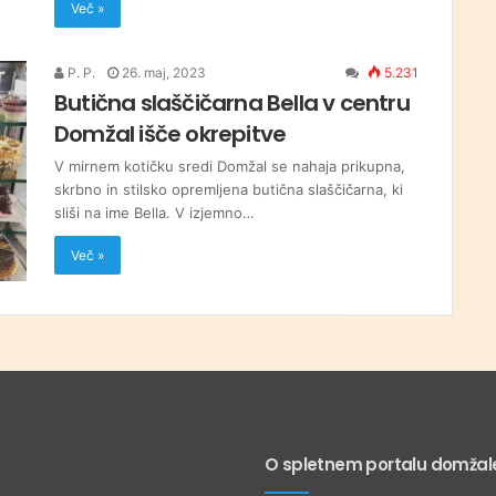
Več »
P. P.
26. maj, 2023
5.231
Butična slaščičarna Bella v centru
Domžal išče okrepitve
V mirnem kotičku sredi Domžal se nahaja prikupna,
skrbno in stilsko opremljena butična slaščičarna, ki
sliši na ime Bella. V izjemno…
Več »
O spletnem portalu domžale