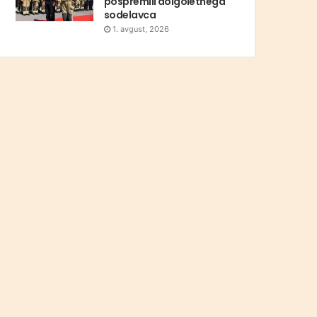
pospremili dolgoletnega
sodelavca
1. avgust, 2026