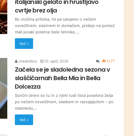
italijanski gelato in hrustljavo
cvrtje brez olja
Ko vročina pritiska, mi pa sanjamo o nečem
osvežilnem, slastnem in domačem, pridejo na pomoč
mali junaki poletne bele tehnike,…
Več »
Uredništvo
10. april, 2025
1.177
Začela se je sladoledna sezona v
slaščičarnah Bella Mia in Bella
Dolcezza
Sončni dnevi so tu in z njimi tudi tista posebna želja
po nečem osvežilnem, sladkem in razvajajočem – po
sladoledu,…
Več »