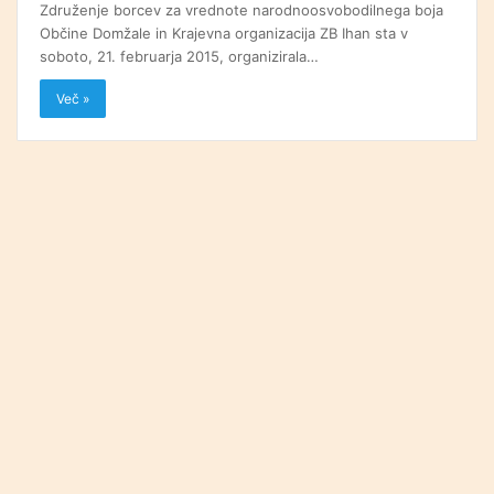
Združenje borcev za vrednote narodnoosvobodilnega boja
Občine Domžale in Krajevna organizacija ZB Ihan sta v
soboto, 21. februarja 2015, organizirala…
Več »