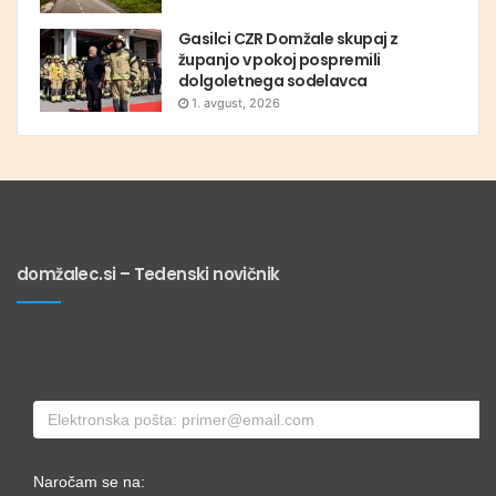
Gasilci CZR Domžale skupaj z
županjo v pokoj pospremili
dolgoletnega sodelavca
1. avgust, 2026
domžalec.si – Tedenski novičnik
Naročam se na: