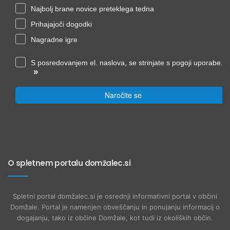
Najbolj brane novice preteklega tedna
Prihajajoči dogodki
Nagradne igre
S posredovanjem el. naslova, se strinjate s pogoji uporabe.
»
Naročite se
O spletnem portalu domžalec.si
Spletni portal domžalec.si je osrednji informativni portal v občini
Domžale. Portal je namenjen obveščanju in ponujanju informacij o
dogajanju, tako iz občine Domžale, kot tudi iz okoliških občin.