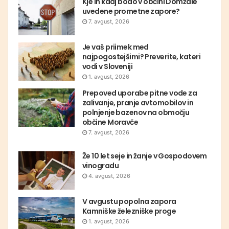
Kje in kdaj bodo v občini Domžale
uvedene prometne zapore?
7. avgust, 2026
Je vaš priimek med
najpogostejšimi? Preverite, kateri
vodi v Sloveniji
1. avgust, 2026
Prepoved uporabe pitne vode za
zalivanje, pranje avtomobilov in
polnjenje bazenov na območju
občine Moravče
7. avgust, 2026
Že 10 let seje in žanje v Gospodovem
vinogradu
4. avgust, 2026
V avgustu popolna zapora
Kamniške železniške proge
1. avgust, 2026