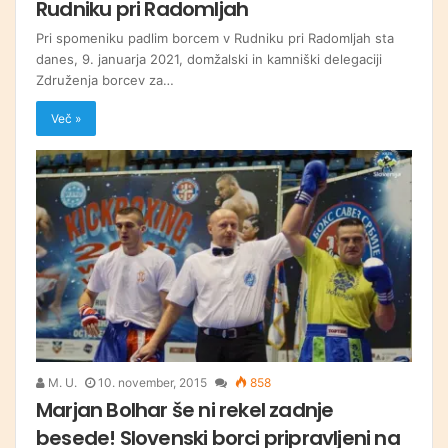
Rudniku pri Radomljah
Pri spomeniku padlim borcem v Rudniku pri Radomljah sta
danes, 9. januarja 2021, domžalski in kamniški delegaciji
Združenja borcev za…
Več »
M. U.
10. november, 2015
858
Marjan Bolhar še ni rekel zadnje
besede! Slovenski borci pripravljeni na