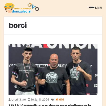
Meni
borci
Uredništvo
19. junij, 2026
616
MMA Kamnik z novima medaljama iz