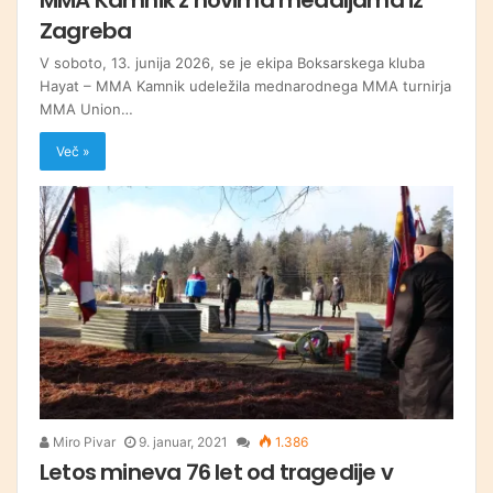
Zagreba
V soboto, 13. junija 2026, se je ekipa Boksarskega kluba
Hayat – MMA Kamnik udeležila mednarodnega MMA turnirja
MMA Union…
Več »
Miro Pivar
9. januar, 2021
1.386
Letos mineva 76 let od tragedije v