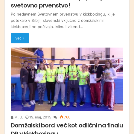
svetovno prvenstvo!
Po nedavnem Svetovnem prvenstvu v kickboxingu, ki je
potekalo v Srbiji, slovenski vključno z domžalskimi
kickboxerji ne počivajo. Minuli vikend…
Več »
M. U.
19. maj, 2015
760
Domžalski borci več kot odlični na finalu
DP v kickboxingu