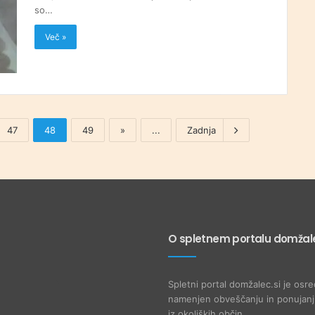
so…
Več »
47
48
49
»
...
Zadnja
O spletnem portalu domžale
Spletni portal domžalec.si je osre
namenjen obveščanju in ponujanju
iz okoliških občin.