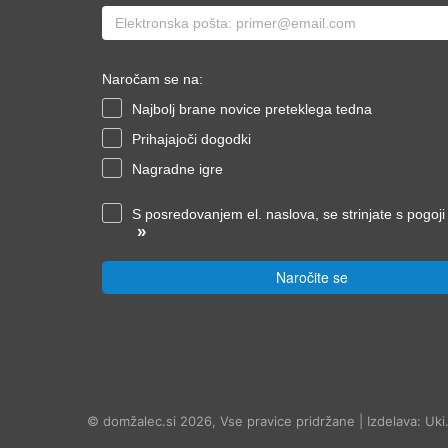
Naročam se na:
Najbolj brane novice preteklega tedna
Prihajajoči dogodki
Nagradne igre
S posredovanjem el. naslova, se strinjate s pogoj
»
Naročite se
© domžalec.si 2026, Vse pravice pridržane | Izdelava: Uki.