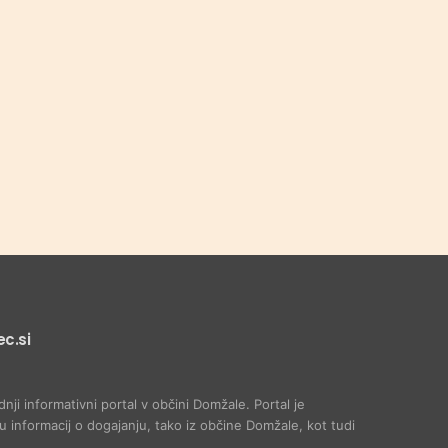
c.si
dnji informativni portal v občini Domžale. Portal je
 informacij o dogajanju, tako iz občine Domžale, kot tudi