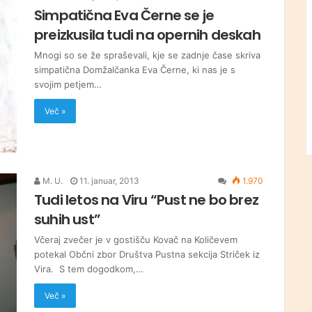
Simpatična Eva Černe se je
preizkusila tudi na opernih deskah
Mnogi so se že spraševali, kje se zadnje čase skriva
simpatična Domžalčanka Eva Černe, ki nas je s
svojim petjem…
Več »
M. U.
11. januar, 2013
1.970
Tudi letos na Viru “Pust ne bo brez
suhih ust”
Včeraj zvečer je v gostišču Kovač na Količevem
potekal Občni zbor Društva Pustna sekcija Striček iz
Vira. S tem dogodkom,…
Več »