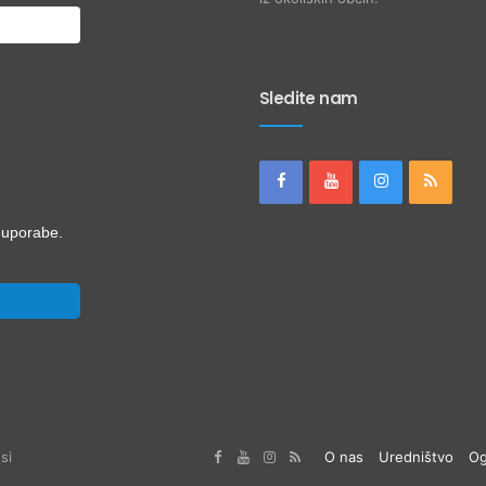
Sledite nam
i uporabe.
si
O nas
Uredništvo
Og