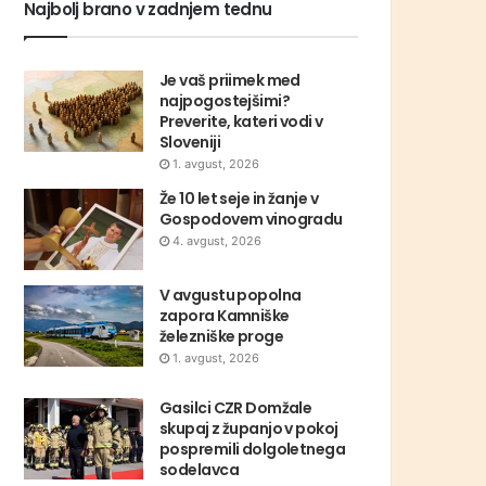
Najbolj brano v zadnjem tednu
Je vaš priimek med
najpogostejšimi?
Preverite, kateri vodi v
Sloveniji
1. avgust, 2026
Že 10 let seje in žanje v
Gospodovem vinogradu
4. avgust, 2026
V avgustu popolna
zapora Kamniške
železniške proge
1. avgust, 2026
Gasilci CZR Domžale
skupaj z županjo v pokoj
pospremili dolgoletnega
sodelavca