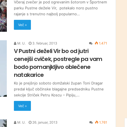
Včeraj zvečer je pod ogrevanim šotorom v Športnem
parku Pustne dežele Vir, potekalo noro pustno
rajanje s trenutno najbolj popularno…
Več »
M. U.
3. februar, 2013
1.471
V Pustni deželi Vir bo od jutri
cenejši cviček, postregle pa vam
bodo pomanjkljivo oblečene
natakarice
Ko je prejšnjo soboto domžalski župan Toni Dragar
predal ključ občinske blagajne predsedniku Pustne
sekcije Striček Petru Koscu – Pipiju,…
Več »
M. U.
26. januar, 2013
1.761