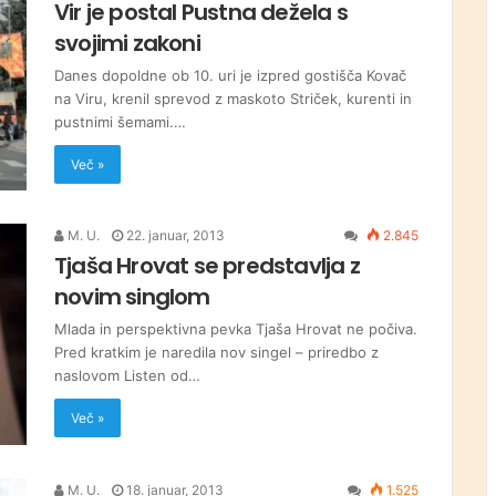
Vir je postal Pustna dežela s
svojimi zakoni
Danes dopoldne ob 10. uri je izpred gostišča Kovač
na Viru, krenil sprevod z maskoto Striček, kurenti in
pustnimi šemami.…
Več »
M. U.
22. januar, 2013
2.845
Tjaša Hrovat se predstavlja z
novim singlom
Mlada in perspektivna pevka Tjaša Hrovat ne počiva.
Pred kratkim je naredila nov singel – priredbo z
naslovom Listen od…
Več »
M. U.
18. januar, 2013
1.525