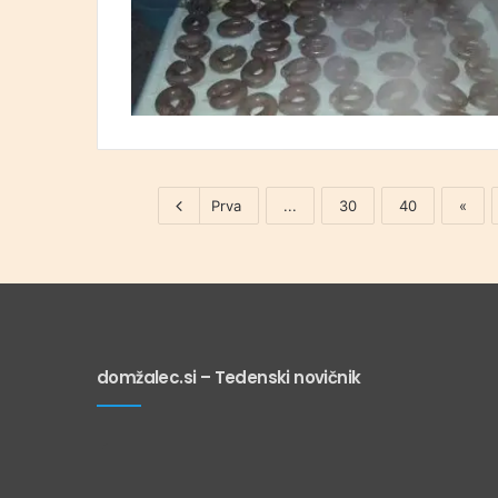
Prva
...
30
40
«
domžalec.si – Tedenski novičnik