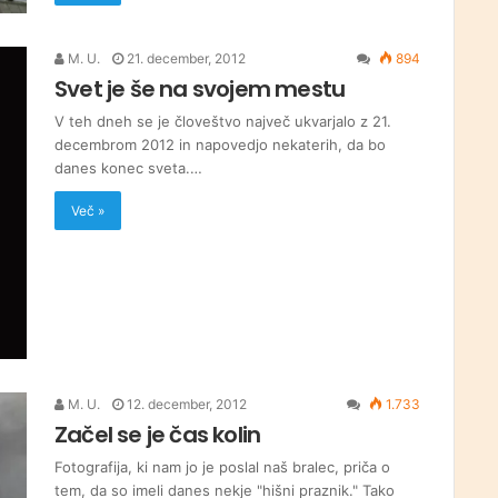
M. U.
21. december, 2012
894
Svet je še na svojem mestu
V teh dneh se je človeštvo največ ukvarjalo z 21.
decembrom 2012 in napovedjo nekaterih, da bo
danes konec sveta.…
Več »
M. U.
12. december, 2012
1.733
Začel se je čas kolin
Fotografija, ki nam jo je poslal naš bralec, priča o
tem, da so imeli danes nekje "hišni praznik." Tako