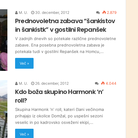
M. U.
30. december, 2012
2.879
Prednovoletna zabava “šankistov
in šankistk” v gostilni Repanšek
V zadnjih dnevih so potekale različne prednovoletne
zabave. Ena posebna prednovoletna zabava je
potekala tudi v gostilni Repanšek na Homcu,…
Več »
M. U.
26. december, 2012
4.044
Kdo boža skupino Harmonk ‘n’
roll?
Skupina Harmonk 'n' roll, kateri člani večinoma
prihajajo iz okolice Domžal, po uspešni sezoni
veselic in po kadrovsko osveženi ekipi,…
Več »