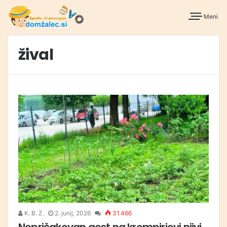
Meni
žival
K. B. Z.
2. junij, 2026
31.466
Nepričakovan gost na krompirjevi njivi