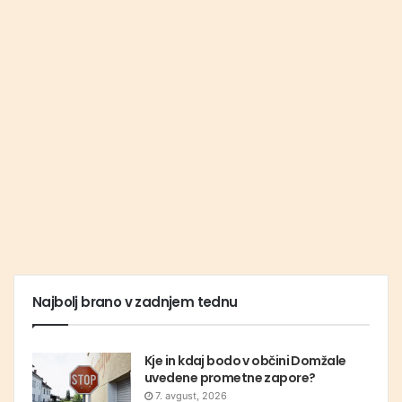
Najbolj brano v zadnjem tednu
Kje in kdaj bodo v občini Domžale
uvedene prometne zapore?
7. avgust, 2026