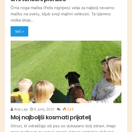
Črna noga mačka (Felis nigripes) velja za najbolj nevarno
mačko na svetu, kljub svoji majhni velikosti. Ta izjemno
redka divja…
Več »
Ana Lap
5. junij, 2021
524
Moj najboljši kosmati prijatelj
Otroci, ki odraščajo ob psu so dokazano bolj zdravi, imajo
manj možnosti za razvoj alergij, hitreje pridobijo občutek