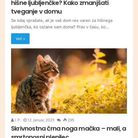
hišne ljubljenčke? Kako zmanjšati
tveganje v domu
Se kdaj vprašate, ali je vaš dom res varen za hišnega
ljubljenčka, ko ostane sam doma? Prav v času, ko…
Več »
I. P.
12. januar, 2025
295
Skrivnostna črna noga mačka – mali, a
smrtonosni plenilec