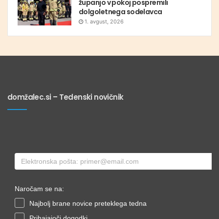
županjo v pokoj pospremili
dolgoletnega sodelavca
1. avgust, 2026
domžalec.si – Tedenski novičnik
Naročam se na:
Najbolj brane novice preteklega tedna
Prihajajoči dogodki