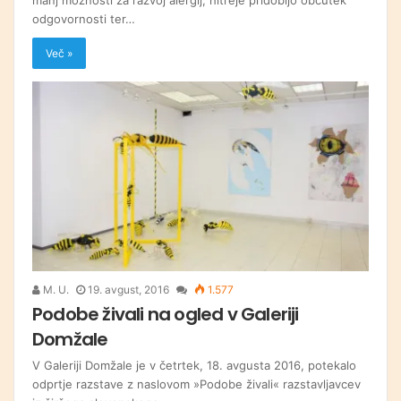
odgovornosti ter…
Več »
M. U.
19. avgust, 2016
1.577
Podobe živali na ogled v Galeriji
Domžale
V Galeriji Domžale je v četrtek, 18. avgusta 2016, potekalo
odprtje razstave z naslovom »Podobe živali« razstavljavcev