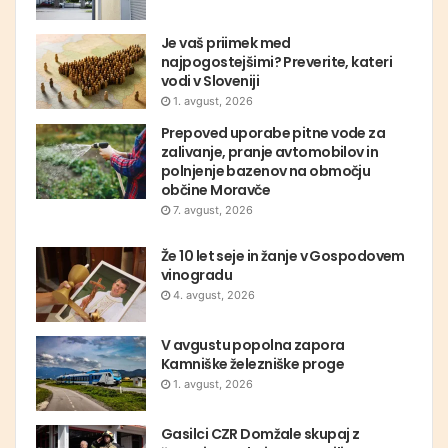
Je vaš priimek med
najpogostejšimi? Preverite, kateri
vodi v Sloveniji
1. avgust, 2026
Prepoved uporabe pitne vode za
zalivanje, pranje avtomobilov in
polnjenje bazenov na območju
občine Moravče
7. avgust, 2026
Že 10 let seje in žanje v Gospodovem
vinogradu
4. avgust, 2026
V avgustu popolna zapora
Kamniške železniške proge
1. avgust, 2026
Gasilci CZR Domžale skupaj z