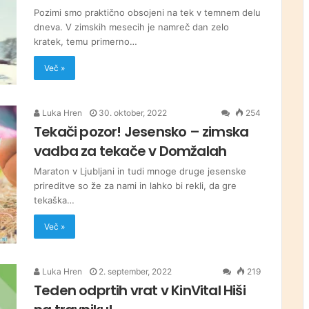
Pozimi smo praktično obsojeni na tek v temnem delu
dneva. V zimskih mesecih je namreč dan zelo
kratek, temu primerno…
Več »
Luka Hren
30. oktober, 2022
254
Tekači pozor! Jesensko – zimska
vadba za tekače v Domžalah
Maraton v Ljubljani in tudi mnoge druge jesenske
prireditve so že za nami in lahko bi rekli, da gre
tekaška…
Več »
Luka Hren
2. september, 2022
219
Teden odprtih vrat v KinVital Hiši