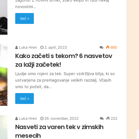
zagonu! Z novimi urniki, staro ekipo in tudi nekaj
novostmi…
Več »
Luka Hren
2. april, 2023
660
Kako začeti s tekom? 6 nasvetov
za lažji začetek!
Ljudje smo rojeni za tek. Super vzdržljiva bitja, ki so
ustvarjena za premagovanje velikih razdalj. Včasih
smo to počeli, da…
Več »
Luka Hren
26. november, 2022
222
Nasveti za varen tek v zimskih
mesecih