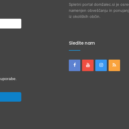
Spletni portal domžalec.si je osre
namenjen obveščanju in ponujanju
iz okoliških občin.
Sledite nam
i uporabe.