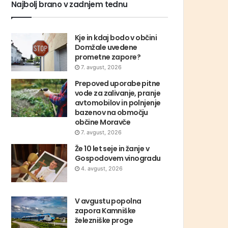
Najbolj brano v zadnjem tednu
Kje in kdaj bodo v občini
Domžale uvedene
prometne zapore?
7. avgust, 2026
Prepoved uporabe pitne
vode za zalivanje, pranje
avtomobilov in polnjenje
bazenov na območju
občine Moravče
7. avgust, 2026
Že 10 let seje in žanje v
Gospodovem vinogradu
4. avgust, 2026
V avgustu popolna
zapora Kamniške
železniške proge