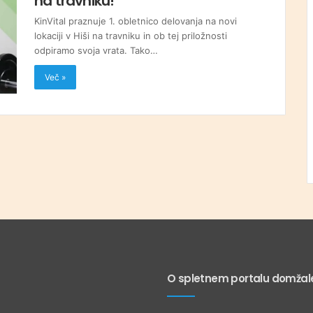
na travniku!
KinVital praznuje 1. obletnico delovanja na novi
lokaciji v Hiši na travniku in ob tej priložnosti
odpiramo svoja vrata. Tako…
Več »
O spletnem portalu domžale