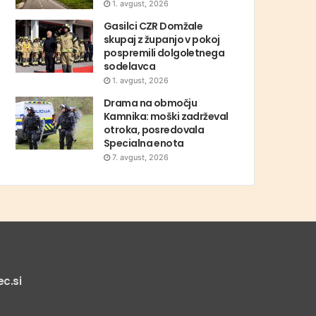
1. avgust, 2026
Gasilci CZR Domžale
skupaj z županjo v pokoj
pospremili dolgoletnega
sodelavca
1. avgust, 2026
Drama na območju
Kamnika: moški zadrževal
otroka, posredovala
Specialna enota
7. avgust, 2026
c.si