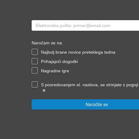
Naročam se na:
Najbolj brane novice preteklega tedna
Prihajajoči dogodki
Nagradne igre
S posredovanjem el. naslova, se strinjate s pogoj
»
Naročite se