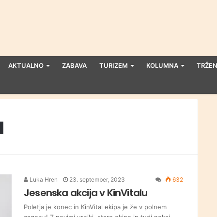
AKTUALNO
ZABAVA
TURIZEM
KOLUMNA
TRŽEN
a
Luka Hren
23. september, 2023
632
Jesenska akcija v KinVitalu
Poletja je konec in KinVital ekipa je že v polnem