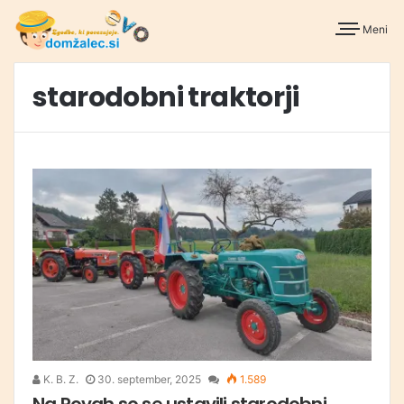
Meni
starodobni traktorji
K. B. Z.
30. september, 2025
1.589
Na Rovah so se ustavili starodobni