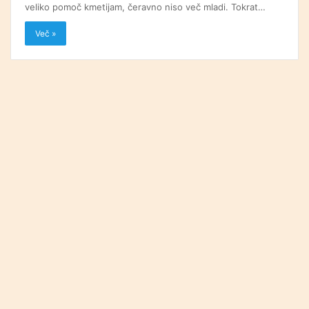
veliko pomoč kmetijam, čeravno niso več mladi. Tokrat…
Več »