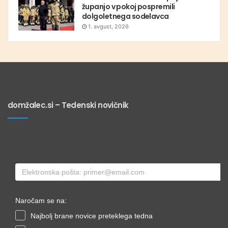
županjo v pokoj pospremili
dolgoletnega sodelavca
1. avgust, 2026
domžalec.si – Tedenski novičnik
Naročam se na:
Najbolj brane novice preteklega tedna