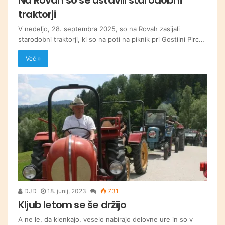
traktorji
V nedeljo, 28. septembra 2025, so na Rovah zasijali
starodobni traktorji, ki so na poti na piknik pri Gostilni Pirc…
Več »
DJD
18. junij, 2023
731
Kljub letom se še držijo
A ne le, da klenkajo, veselo nabirajo delovne ure in so v