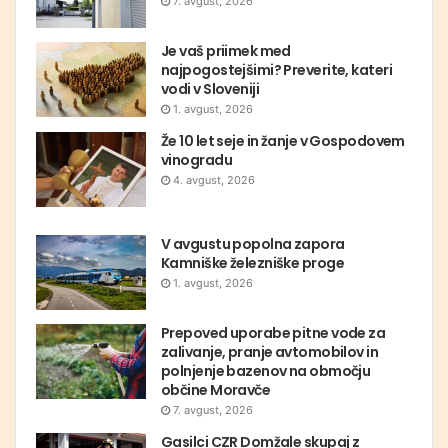
7. avgust, 2026
Je vaš priimek med
najpogostejšimi? Preverite, kateri
vodi v Sloveniji
1. avgust, 2026
Že 10 let seje in žanje v Gospodovem
vinogradu
4. avgust, 2026
V avgustu popolna zapora
Kamniške železniške proge
1. avgust, 2026
Prepoved uporabe pitne vode za
zalivanje, pranje avtomobilov in
polnjenje bazenov na območju
občine Moravče
7. avgust, 2026
Gasilci CZR Domžale skupaj z