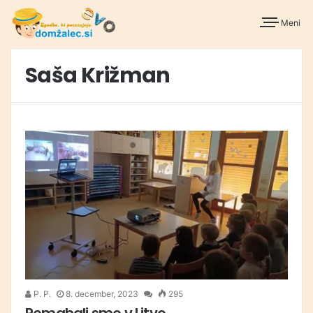
Meni
Saša Križman
P. P.
8. december, 2023
295
Pomahali smo v Litvo