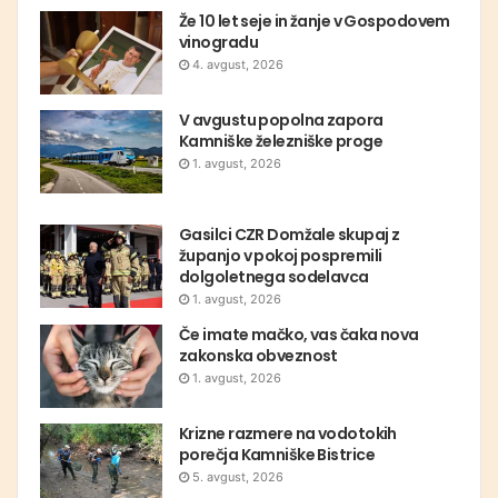
Že 10 let seje in žanje v Gospodovem
vinogradu
4. avgust, 2026
V avgustu popolna zapora
Kamniške železniške proge
1. avgust, 2026
Gasilci CZR Domžale skupaj z
županjo v pokoj pospremili
dolgoletnega sodelavca
1. avgust, 2026
Če imate mačko, vas čaka nova
zakonska obveznost
1. avgust, 2026
Krizne razmere na vodotokih
porečja Kamniške Bistrice
5. avgust, 2026