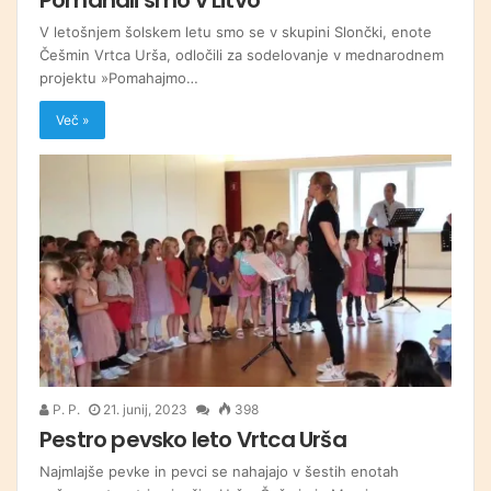
V letošnjem šolskem letu smo se v skupini Slončki, enote
Češmin Vrtca Urša, odločili za sodelovanje v mednarodnem
projektu »Pomahajmo…
Več »
P. P.
21. junij, 2023
398
Pestro pevsko leto Vrtca Urša
Najmlajše pevke in pevci se nahajajo v šestih enotah