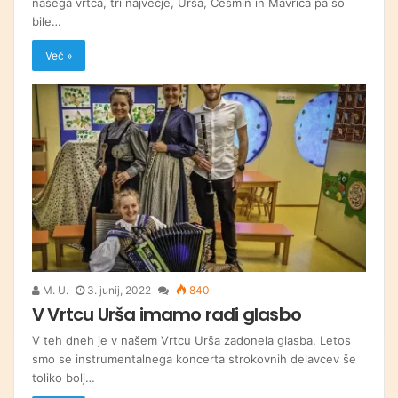
našega vrtca, tri največje, Urša, Češmin in Mavrica pa so
bile…
Več »
M. U.
3. junij, 2022
840
V Vrtcu Urša imamo radi glasbo
V teh dneh je v našem Vrtcu Urša zadonela glasba. Letos
smo se instrumentalnega koncerta strokovnih delavcev še
toliko bolj…