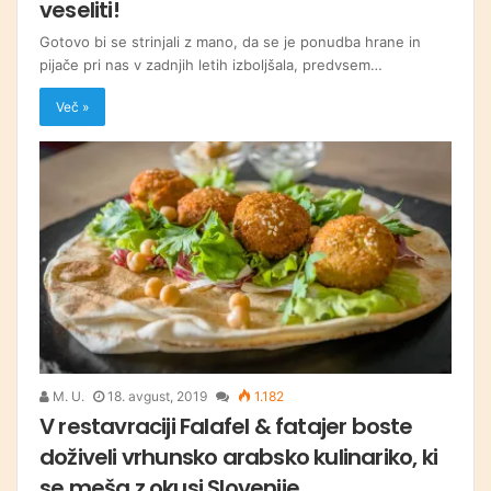
veseliti!
Gotovo bi se strinjali z mano, da se je ponudba hrane in
pijače pri nas v zadnjih letih izboljšala, predvsem…
Več »
M. U.
18. avgust, 2019
1.182
V restavraciji Falafel & fatajer boste
doživeli vrhunsko arabsko kulinariko, ki
se meša z okusi Slovenije