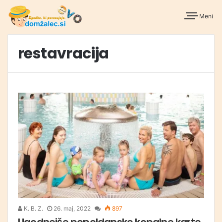
Meni
restavracija
K. B. Z.
26. maj, 2022
897
Ugodnejše popoldanske kopalne karte