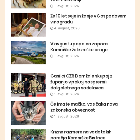
1. avgust, 2026
Že 10 let seje in žanje v Gospodovem
vinogradu
4. avgust, 2026
V avgustu popolna zapora
Kamniške železniške proge
1. avgust, 2026
Gasilci CZR Domžale skupaj z
županjo v pokoj pospremili
dolgoletnega sodelavca
1. avgust, 2026
Če imate mačko, vas čaka nova
zakonska obveznost
1. avgust, 2026
Krizne razmere na vodotokih
porečja Kamniške Bistrice