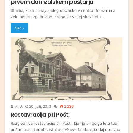
prvem domžalskem poštarju
Stavba, ki se nahaja poleg občinske v centru Domžal ima
zelo pestro zgodovino, saj so se v njej skozi leta…
Več »
M. U.
20. julij, 2013
2.236
Restavracija pri Pošti
Razglednica restavracije pri Pošti, kjer je bil dolga leta tudi
poštni urad, ter obcestni del »Nove fabrke«, sedaj upravno