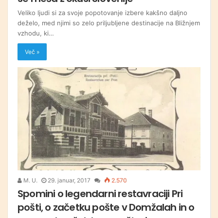
Veliko ljudi si za svoje popotovanje izbere kakšno daljno
deželo, med njimi so zelo priljubljene destinacije na Bližnjem
vzhodu, ki…
Več »
M. U.
29. januar, 2017
2.570
Spomini o legendarni restavraciji Pri
pošti, o začetku pošte v Domžalah in o