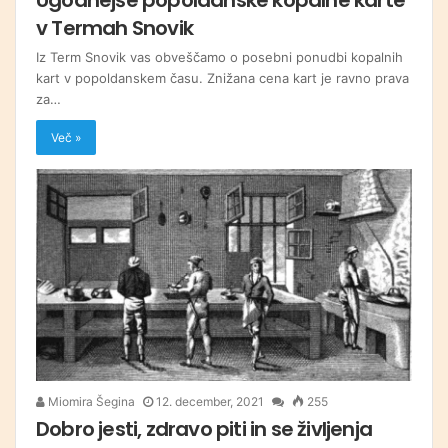
v Termah Snovik
Iz Term Snovik vas obveščamo o posebni ponudbi kopalnih
kart v popoldanskem času. Znižana cena kart je ravno prava
za…
Več »
Miomira Šegina
12. december, 2021
255
Dobro jesti, zdravo piti in se življenja