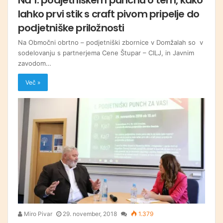
lahko prvi stik s craft pivom pripelje do
podjetniške priložnosti
Na Območni obrtno – podjetniški zbornice v Domžalah so v
sodelovanju s partnerjema Cene Štupar – CILJ, in Javnim
zavodom…
Več »
Miro Pivar
29. november, 2018
1.379