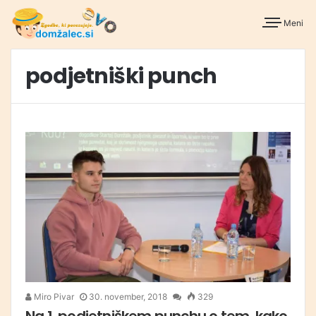
Meni
podjetniški punch
Miro Pivar
30. november, 2018
329
Na 1. podjetniškem punchu o tem, kako