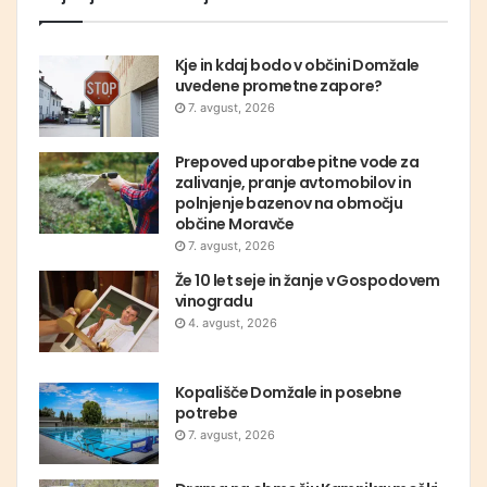
Kje in kdaj bodo v občini Domžale
uvedene prometne zapore?
7. avgust, 2026
Prepoved uporabe pitne vode za
zalivanje, pranje avtomobilov in
polnjenje bazenov na območju
občine Moravče
7. avgust, 2026
Že 10 let seje in žanje v Gospodovem
vinogradu
4. avgust, 2026
Kopališče Domžale in posebne
potrebe
7. avgust, 2026