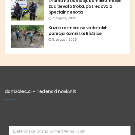
Drama na območju Kamnika: moški
zadrževal otroka, posredovala
Specialna enota
7. avgust, 2026
Krizne razmere na vodotokih
porečja Kamniške Bistrice
5. avgust, 2026
domžalec.si – Tedenski novičnik