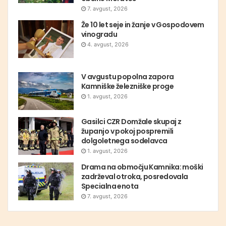
7. avgust, 2026
Že 10 let seje in žanje v Gospodovem
vinogradu
4. avgust, 2026
V avgustu popolna zapora
Kamniške železniške proge
1. avgust, 2026
Gasilci CZR Domžale skupaj z
županjo v pokoj pospremili
dolgoletnega sodelavca
1. avgust, 2026
Drama na območju Kamnika: moški
zadrževal otroka, posredovala
Specialna enota
7. avgust, 2026