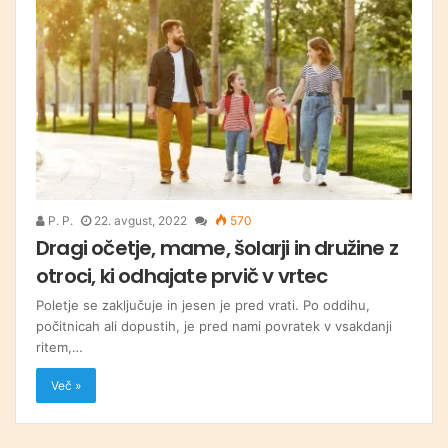
P. P.
22. avgust, 2022
570
Dragi očetje, mame, šolarji in družine z
otroci, ki odhajate prvič v vrtec
Poletje se zaključuje in jesen je pred vrati. Po oddihu,
počitnicah ali dopustih, je pred nami povratek v vsakdanji
ritem,…
Več »