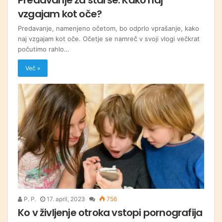
vzgajam kot oče?
Predavanje, namenjeno očetom, bo odprlo vprašanje, kako
naj vzgajam kot oče. Očetje se namreč v svoji vlogi večkrat
počutimo rahlo…
Več »
P. P.
17. april, 2023
756
Ko v življenje otroka vstopi pornografija