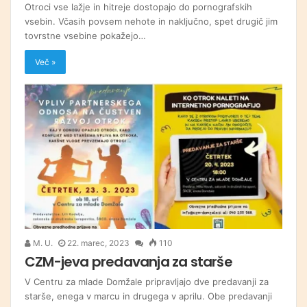
Otroci vse lažje in hitreje dostopajo do pornografskih
vsebin. Včasih povsem nehote in naključno, spet drugič jim
tovrstne vsebine pokažejo…
Več »
M. U.
22. marec, 2023
110
CZM-jeva predavanja za starše
V Centru za mlade Domžale pripravljajo dve predavanji za
starše, enega v marcu in drugega v aprilu. Obe predavanji