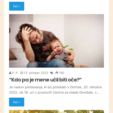
Več »
P. P.
13. oktober, 2022
190
“Kdo pa je mene učil biti oče?”
Je naslov predavanja, ki bo potekalo v četrtek, 20. oktobra
2022, ob 18. uri v prostorih Centra za mlade Domžale, v…
Več »