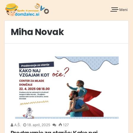
Meni
Miha Novak
A.Š.
18. april, 2025
127
Predavanje za starše: Kako naj