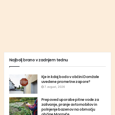
Najbolj brano v zadnjem tednu
Kje in kdaj bodo v občini Domžale
uvedene prometne zapore?
7. avgust, 2026
Prepoved uporabe pitne vode za
zalivanje, pranje avtomobilov in
polnjenje bazenov na območju
občine Moravče