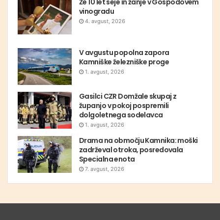
Že 10 let seje in žanje v Gospodovem
vinogradu
4. avgust, 2026
V avgustu popolna zapora
Kamniške železniške proge
1. avgust, 2026
Gasilci CZR Domžale skupaj z
županjo v pokoj pospremili
dolgoletnega sodelavca
1. avgust, 2026
Drama na območju Kamnika: moški
zadrževal otroka, posredovala
Specialna enota
7. avgust, 2026