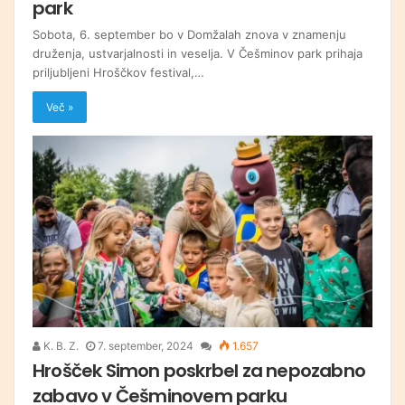
park
Sobota, 6. september bo v Domžalah znova v znamenju
druženja, ustvarjalnosti in veselja. V Češminov park prihaja
priljubljeni Hroščkov festival,…
Več »
K. B. Z.
7. september, 2024
1.657
Hrošček Simon poskrbel za nepozabno
zabavo v Češminovem parku