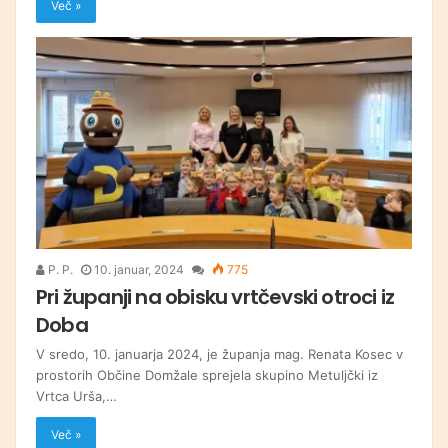
Več »
P. P.
10. januar, 2024
775
Pri županji na obisku vrtčevski otroci iz
Doba
V sredo, 10. januarja 2024, je županja mag. Renata Kosec v
prostorih Občine Domžale sprejela skupino Metuljčki iz
Vrtca Urša,…
Več »