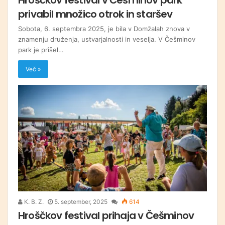
privabil množico otrok in staršev
Sobota, 6. septembra 2025, je bila v Domžalah znova v
znamenju druženja, ustvarjalnosti in veselja. V Češminov
park je prišel…
Več »
K. B. Z.
5. september, 2025
614
Hroščkov festival prihaja v Češminov