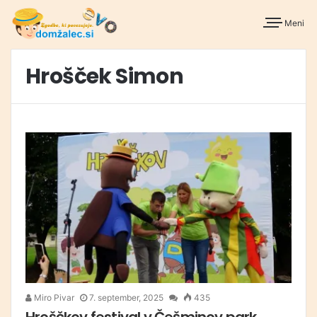
Meni
Hrošček Simon
Miro Pivar
7. september, 2025
435
Hroščkov festival v Češminov park