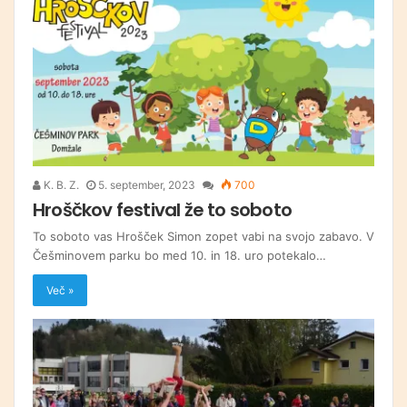
K. B. Z.
5. september, 2023
700
Hroščkov festival že to soboto
To soboto vas Hrošček Simon zopet vabi na svojo zabavo. V
Češminovem parku bo med 10. in 18. uro potekalo…
Več »