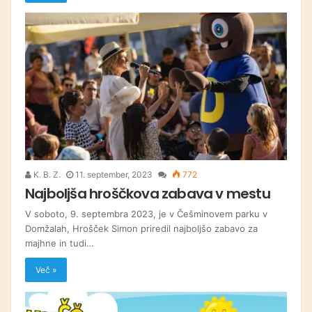
K. B. Z.
11. september, 2023
772
Najboljša hroščkova zabava v mestu
V soboto, 9. septembra 2023, je v Češminovem parku v
Domžalah, Hrošček Simon priredil najboljšo zabavo za
majhne in tudi…
Več »