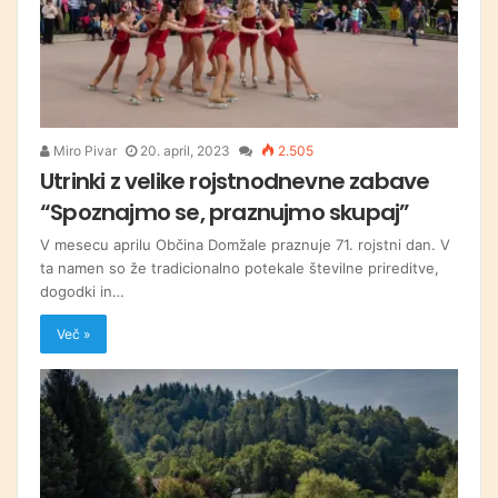
Miro Pivar
20. april, 2023
2.505
Utrinki z velike rojstnodnevne zabave
“Spoznajmo se, praznujmo skupaj”
V mesecu aprilu Občina Domžale praznuje 71. rojstni dan. V
ta namen so že tradicionalno potekale številne prireditve,
dogodki in…
Več »