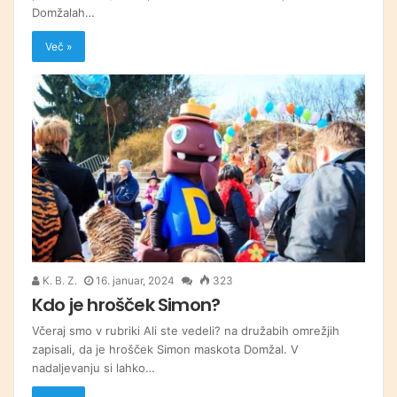
Domžalah…
Več »
K. B. Z.
16. januar, 2024
323
Kdo je hrošček Simon?
Včeraj smo v rubriki Ali ste vedeli? na družabih omrežjih
zapisali, da je hrošček Simon maskota Domžal. V
nadaljevanju si lahko…