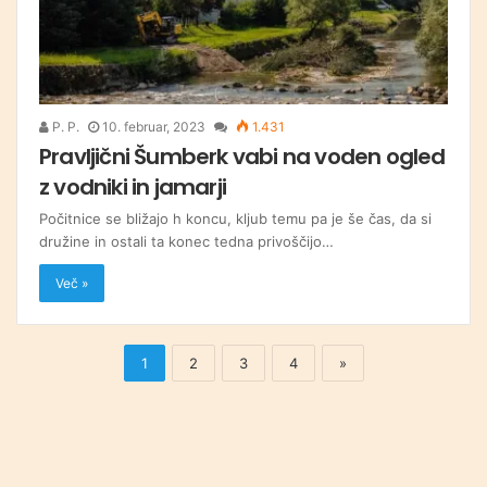
P. P.
10. februar, 2023
1.431
Pravljični Šumberk vabi na voden ogled
z vodniki in jamarji
Počitnice se bližajo h koncu, kljub temu pa je še čas, da si
družine in ostali ta konec tedna privoščijo…
Več »
1
2
3
4
»