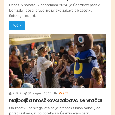
Danes, v soboto, 7. septembra 2024, je Češminov park v
Domžalah gostil pravo indijansko zabavo ob začetku
šolskega leta, ki…
Več »
K. B. Z.
31. avgust, 2024
957
Najboljša hroščkova zabava se vrača!
Ob začetku šolskega leta se je hrošček Simon odločil, da
priredi zabavo, ki bo potekala v Češminovem parku v