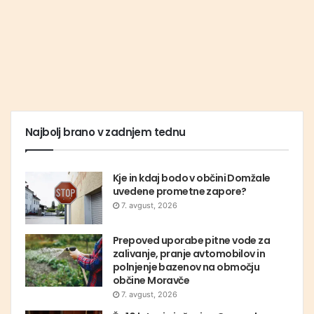
Najbolj brano v zadnjem tednu
Kje in kdaj bodo v občini Domžale
uvedene prometne zapore?
7. avgust, 2026
Prepoved uporabe pitne vode za
zalivanje, pranje avtomobilov in
polnjenje bazenov na območju
občine Moravče
7. avgust, 2026