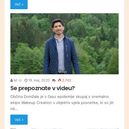
Več »
M. U.
18. maj, 2020
2.742
Se prepoznate v videu?
Občina Domžale je v času epidemije skupaj s snemalno
ekipo Wakeup Creation v objektiv ujela posnetke, ki so jih
ob…
Več »