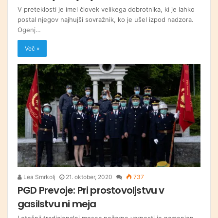
V preteklosti je imel človek velikega dobrotnika, ki je lahko
postal njegov najhujši sovražnik, ko je ušel izpod nadzora.
Ogenj…
Več »
Lea Smrkolj
21. oktober, 2020
737
PGD Prevoje: Pri prostovoljstvu v
gasilstvu ni meja
Letošnji tradicionalni mesec požarne varnosti je namenjen