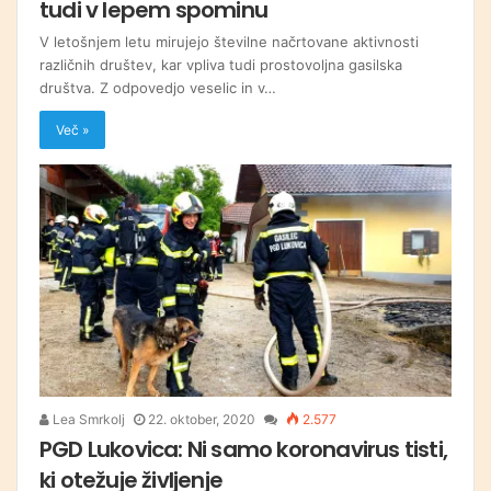
tudi v lepem spominu
V letošnjem letu mirujejo številne načrtovane aktivnosti
različnih društev, kar vpliva tudi prostovoljna gasilska
društva. Z odpovedjo veselic in v…
Več »
Lea Smrkolj
22. oktober, 2020
2.577
PGD Lukovica: Ni samo koronavirus tisti,
ki otežuje življenje