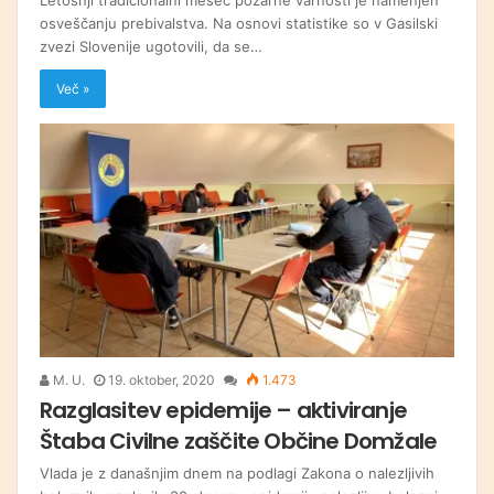
osveščanju prebivalstva. Na osnovi statistike so v Gasilski
zvezi Slovenije ugotovili, da se…
Več »
M. U.
19. oktober, 2020
1.473
Razglasitev epidemije – aktiviranje
Štaba Civilne zaščite Občine Domžale
Vlada je z današnjim dnem na podlagi Zakona o nalezljivih