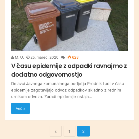
M. U.
25. marec, 2020
628
V času epidemije z odpadki ravnajmo z
dodatno odgovornostjo
Delavci Javnega komunalnega podjetja Prodnik tudi v času
epidemije zagotavljajo odvoz odpadkov skladno z rednim
urnikom odvoza. Zaradi epidemije ostaja…
Več »
«
1
2