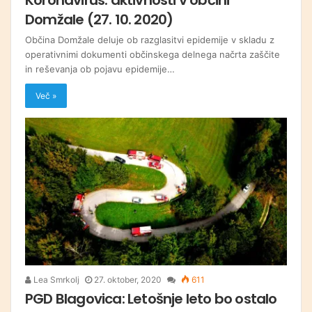
Domžale (27. 10. 2020)
Občina Domžale deluje ob razglasitvi epidemije v skladu z
operativnimi dokumenti občinskega delnega načrta zaščite
in reševanja ob pojavu epidemije…
Več »
Lea Smrkolj
27. oktober, 2020
611
PGD Blagovica: Letošnje leto bo ostalo