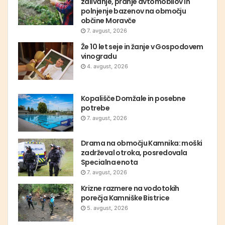
zalivanje, pranje avtomobilov in
polnjenje bazenov na območju
občine Moravče
7. avgust, 2026
Že 10 let seje in žanje v Gospodovem
vinogradu
4. avgust, 2026
Kopališče Domžale in posebne
potrebe
7. avgust, 2026
Drama na območju Kamnika: moški
zadrževal otroka, posredovala
Specialna enota
7. avgust, 2026
Krizne razmere na vodotokih
porečja Kamniške Bistrice
5. avgust, 2026