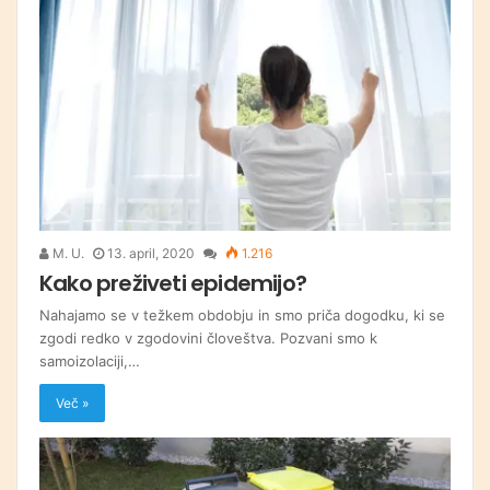
M. U.
13. april, 2020
1.216
Kako preživeti epidemijo?
Nahajamo se v težkem obdobju in smo priča dogodku, ki se
zgodi redko v zgodovini človeštva. Pozvani smo k
samoizolaciji,…
Več »