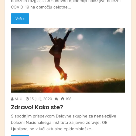
boleznih razglasila 30-dnevno epidemijo nalezljive bolezni
COVID-19 na območju celotne…
Več »
M. U.
15. julij, 2020
198
Zdravo! Kako ste?
S spodnjim prispevkom Delovne skupine za nenalezljive
bolezni Nacionalnega inštituta za javno zdravje, OE
Ljubljana, se v luči aktualne epidemiološke…