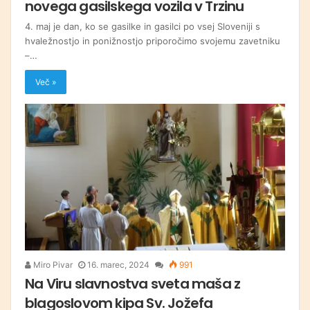
novega gasilskega vozila v Trzinu
4. maj je dan, ko se gasilke in gasilci po vsej Sloveniji s
hvaležnostjo in ponižnostjo priporočimo svojemu zavetniku
–…
Več »
Miro Pivar
16. marec, 2024
991
Na Viru slavnostva sveta maša z
blagoslovom kipa Sv. Jožefa