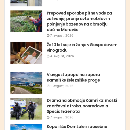
Prepoved uporabe pitne vode za
zalivanje, pranje avtomobilov in
polnjenje bazenov na območju
občine Moravče
7. avgust, 2026
Že 10 let seje in žanje v Gospodovem
vinogradu
4. avgust, 2026
V avgustu popolna zapora
Kamniške železniške proge
1. avgust, 2026
Drama na območju Kamnika: moški
zadrževal otroka, posredovala
Specialna enota
7. avgust, 2026
Kopališče Domžale in posebne