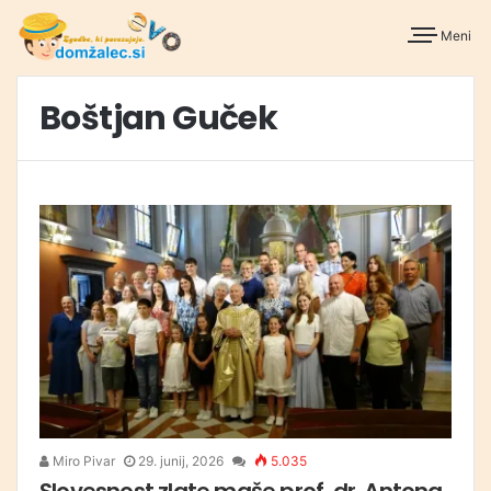
Meni
Boštjan Guček
Miro Pivar
29. junij, 2026
5.035
Slovesnost zlate maše prof. dr. Antona