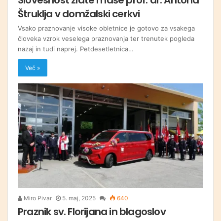
Štruklja v domžalski cerkvi
Vsako praznovanje visoke obletnice je gotovo za vsakega
človeka vzrok veselega praznovanja ter trenutek pogleda
nazaj in tudi naprej. Petdesetletnica…
Več »
Miro Pivar
5. maj, 2025
640
Praznik sv. Florijana in blagoslov