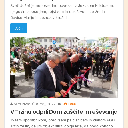
Sveti Jožef je neposredno povezan z Jezusom Kristusom,
njegovim spočetjem, rojstvom in otroštvom. Je ženin
Device Marije in Jezusov krušni…
Več »
Miro Pivar
8. maj, 2022
1.866
V Trzinu odprli Dom zaščite in reševanja
»Vsem uporabnikom, predvsem pa članicam in članom PGD
Trzin želim, da jim objekt služi dolga leta, da bodo končno