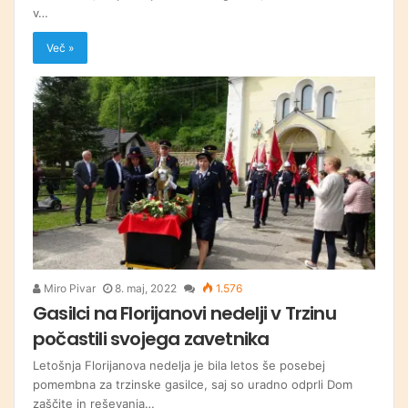
v…
Več »
Miro Pivar
8. maj, 2022
1.576
Gasilci na Florijanovi nedelji v Trzinu
počastili svojega zavetnika
Letošnja Florijanova nedelja je bila letos še posebej
pomembna za trzinske gasilce, saj so uradno odprli Dom
zaščite in reševanja…