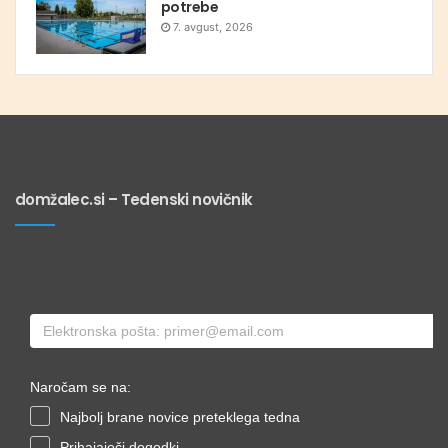
potrebe
7. avgust, 2026
domžalec.si – Tedenski novičnik
Naročam se na:
Najbolj brane novice preteklega tedna
Prihajajoči dogodki