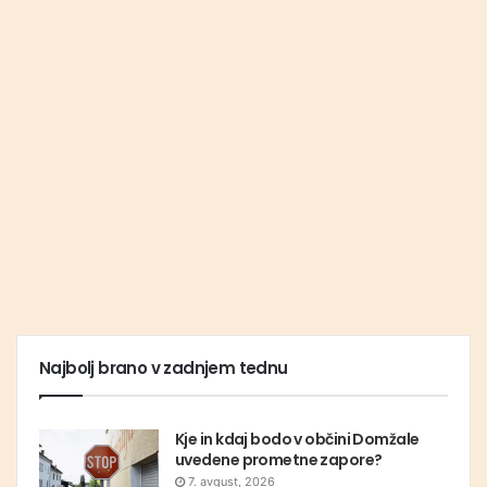
Najbolj brano v zadnjem tednu
Kje in kdaj bodo v občini Domžale
uvedene prometne zapore?
7. avgust, 2026