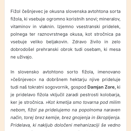
Fižol češnjevec je okusna slovenska avtohtona sorta
fižola, ki vsebuje ogromno koristnih snovi; mineralov,
vitaminov in vlaknin. Izjemno vsestranski pridelek,
polnega ter raznovrstnega okusa, kot stročnica pa
vsebuje veliko beljakovin. Zdravo živilo in zelo
dobrodošel prehranski obrok tudi osebam, ki mesa
ne uživajo.
In slovensko avtohtono sorto fižola, imenovano
»češnjevec« na dobršnem hektarju njive prideluje
tudi naš tokratni sogovornik, gospod
Damjan Zore,
ki
je pridelavo fižola vključil zaradi pestrosti kolobarja,
ker je stročnica.
»Kot kmetija smo tovarna pod milim
nebom, fižol pa pridelujemo na popolnoma naraven
način, torej brez kemije, brez gnojenja in škropljenja.
Pridelava, ki nakljub določeni mehanizaciji še vedno