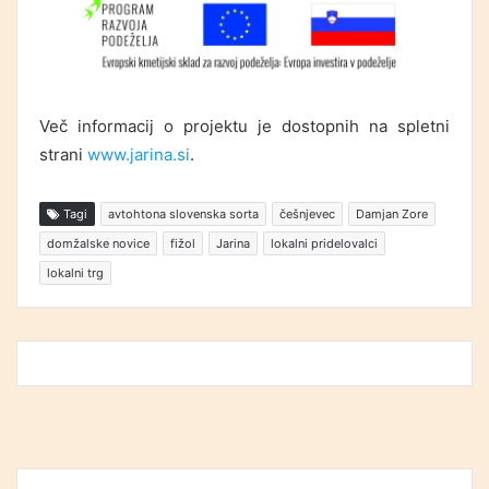
Več informacij o projektu je dostopnih na spletni
strani
www.jarina.si
.
Tagi
avtohtona slovenska sorta
češnjevec
Damjan Zore
domžalske novice
fižol
Jarina
lokalni pridelovalci
lokalni trg