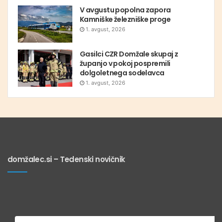
V avgustu popolna zapora
Kamniške železniške proge
1. avgust, 2026
Gasilci CZR Domžale skupaj z
županjo v pokoj pospremili
dolgoletnega sodelavca
1. avgust, 2026
domžalec.si – Tedenski novičnik