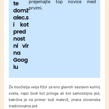
prejemajte top novice med
te
prvimi.
domž
alec.s
i kot
pred
nost
ni vir
na
Goog
lu
Že tisočletja velja fižol za eno glavnih sestavin kuhinj
sveta, najsi bodi kot priloga ali kot samostojna jed,
kakršna je na primer tudi matevž, znana slovenska
tradicionalna jed.