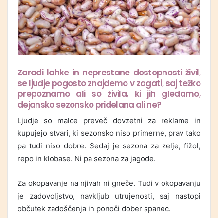
Zaradi lahke in neprestane dostopnosti živil,
se ljudje pogosto znajdemo v zagati, saj težko
prepoznamo ali so živila, ki jih gledamo,
dejansko sezonsko pridelana ali ne?
Ljudje so malce preveč dovzetni za reklame in
kupujejo stvari, ki sezonsko niso primerne, prav tako
pa tudi niso dobre. Sedaj je sezona za zelje, fižol,
repo in klobase. Ni pa sezona za jagode.
Za okopavanje na njivah ni gneče. Tudi v okopavanju
je zadovoljstvo, navkljub utrujenosti, saj nastopi
občutek zadoščenja in ponoči dober spanec.