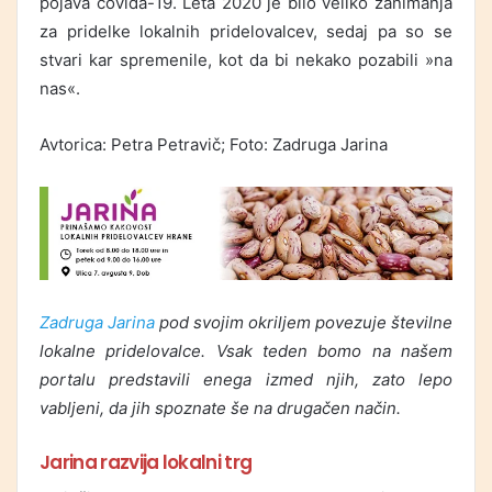
pojava covida-19. Leta 2020 je bilo veliko zanimanja
za pridelke lokalnih pridelovalcev, sedaj pa so se
stvari kar spremenile, kot da bi nekako pozabili »na
nas«.
Avtorica: Petra Petravič; Foto: Zadruga Jarina
Zadruga Jarina
pod svojim okriljem povezuje številne
lokalne pridelovalce. Vsak teden bomo na našem
portalu predstavili enega izmed njih, zato lepo
vabljeni, da jih spoznate še na drugačen način.
Jarina razvija lokalni trg