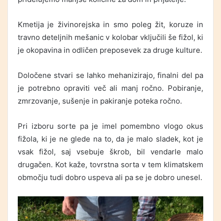
Kmetija je živinorejska in smo poleg žit, koruze in
travno deteljnih mešanic v kolobar vključili še fižol, ki
je okopavina in odličen preposevek za druge kulture.
Določene stvari se lahko mehanizirajo, finalni del pa
je potrebno opraviti več ali manj ročno. Pobiranje,
zmrzovanje, sušenje in pakiranje poteka ročno.
Pri izboru sorte pa je imel pomembno vlogo okus
fižola, ki je ne glede na to, da je malo sladek, kot je
vsak fižol, saj vsebuje škrob, bil vendarle malo
drugačen. Kot kaže, tovrstna sorta v tem klimatskem
območju tudi dobro uspeva ali pa se je dobro unesel.