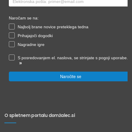
Naročam se na:
Najbolj brane novice preteklega tedna
Prihajajoči dogodki
Nagradne igre
S posredovanjem el. naslova, se strinjate s pogoji uporabe.
»
Naročite se
O spletnem portalu domžalec.si