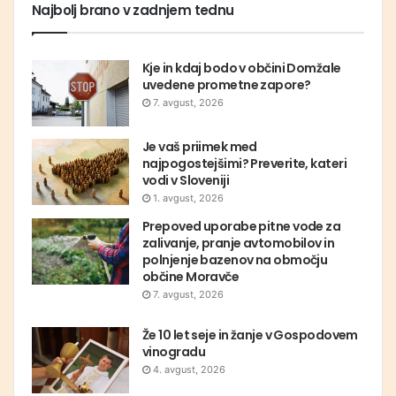
Najbolj brano v zadnjem tednu
Kje in kdaj bodo v občini Domžale
uvedene prometne zapore?
7. avgust, 2026
Je vaš priimek med
najpogostejšimi? Preverite, kateri
vodi v Sloveniji
1. avgust, 2026
Prepoved uporabe pitne vode za
zalivanje, pranje avtomobilov in
polnjenje bazenov na območju
občine Moravče
7. avgust, 2026
Že 10 let seje in žanje v Gospodovem
vinogradu
4. avgust, 2026