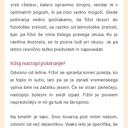
vrsti »žetev«, katero opravimo strojno, vendar le v
optimalnih pogojih, ki pa niso vedno mogoči. Glede
pobiranja vedno (po)čakamo, da fižol dozori do
fiziološke zrelosti, za razliko od tehnološke zrelosti,
kjer pa fižol še nima tistega pravega okusa. Ko je
rastlina dozorela, se to pozna tudi pri okusu. Je pa
letino resnično težko predvideti in napovedati.
Kdaj nastopi pobiranje?
Odvisno od letine. Fižol se spravlja konec poletja, ko
je toplo in suho, lani pa se je zaradi vremenskega
vpliva šele na začetku jeseni. Če se stvari zavlečejo,
nastopijo bolezni in sledi izpad. Fižol je povsem
nepredvidljiv in mi ga tudi ne škropimo.
Na kmetih je tako. Smo tovarna pod milim nebom,
odvisni od več dejavnikov. Vsako leto je specifika, še