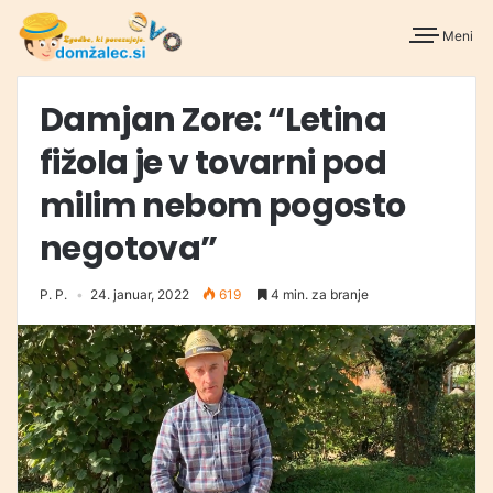
Meni
Damjan Zore: “Letina
fižola je v tovarni pod
milim nebom pogosto
negotova”
P. P.
24. januar, 2022
619
4 min. za branje