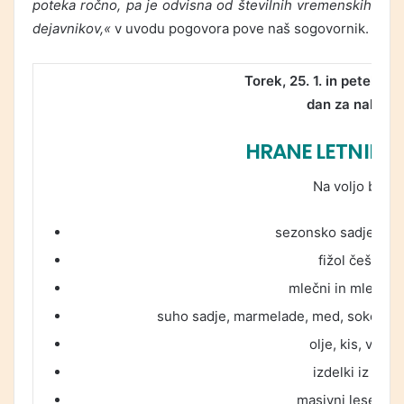
poteka ročno, pa je odvisna od številnih vremenskih
dejavnikov,«
v uvodu pogovora pove naš sogovornik.
Torek, 25. 1. in petek, 28
dan za nakup
HRANE LETNIH 
Na voljo bo:
sezonsko sadje in z
fižol češnjev
mlečni in mlevski 
suho sadje, marmelade, med, sokovi, jab
olje, kis, vložn
izdelki iz aroni
masivni leseni iz