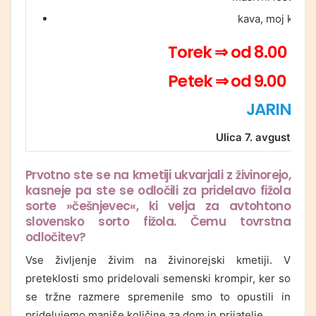
kava, moj kofet
Torek ⇒ od 8.00 do 
Petek ⇒ od 9.00 do 
JARINA
Ulica 7. avgusta 9,
Prvotno ste se na kmetiji ukvarjali z živinorejo,
kasneje pa ste se odločili za pridelavo fižola
sorte »češnjevec«, ki velja za avtohtono
slovensko sorto fižola. Čemu tovrstna
odločitev?
Vse življenje živim na živinorejski kmetiji. V
preteklosti smo pridelovali semenski krompir, ker so
se tržne razmere spremenile smo to opustili in
pridelujemo manjše količine za dom in prijatelje.