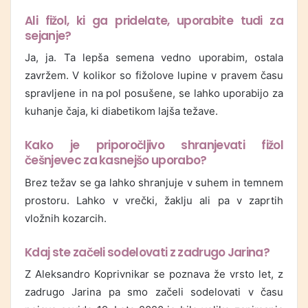
Ali fižol, ki ga pridelate, uporabite tudi za
sejanje?
Ja, ja. Ta lepša semena vedno uporabim, ostala
zavržem. V kolikor so fižolove lupine v pravem času
spravljene in na pol posušene, se lahko uporabijo za
kuhanje čaja, ki diabetikom lajša težave.
Kako je priporočljivo shranjevati fižol
češnjevec za kasnejšo uporabo?
Brez težav se ga lahko shranjuje v suhem in temnem
prostoru. Lahko v vrečki, žaklju ali pa v zaprtih
vložnih kozarcih.
Kdaj ste začeli sodelovati z zadrugo Jarina?
Z Aleksandro Koprivnikar se poznava že vrsto let, z
zadrugo Jarina pa smo začeli sodelovati v času