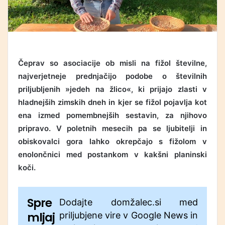
Čeprav so asociacije ob misli na fižol številne,
najverjetneje prednjačijo podobe o številnih
priljubljenih »jedeh na žlico«, ki prijajo zlasti v
hladnejših zimskih dneh in kjer se fižol pojavlja kot
ena izmed pomembnejših sestavin, za njihovo
pripravo. V poletnih mesecih pa se ljubitelji in
obiskovalci gora lahko okrepčajo s fižolom v
enolončnici med postankom v kakšni planinski
koči.
Spre
Dodajte domžalec.si med
mljaj
priljubjene vire v Google News in