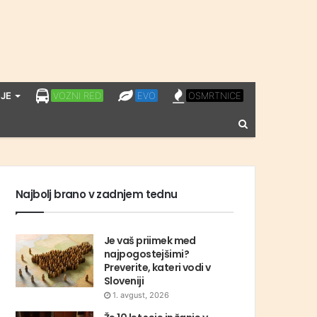
LPP
EVO
OSMRTNICE
JE
VOZNI RED
EVO
OSMRTNICE
VOZNI
Vnesite
RED
iskalni
niz
Najbolj brano v zadnjem tednu
Je vaš priimek med
najpogostejšimi?
Preverite, kateri vodi v
Sloveniji
1. avgust, 2026