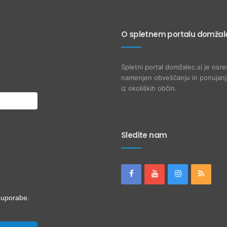
O spletnem portalu domžale
Spletni portal domžalec.si je osre
namenjen obveščanju in ponujanju
iz okoliških občin.
Sledite nam
i uporabe.