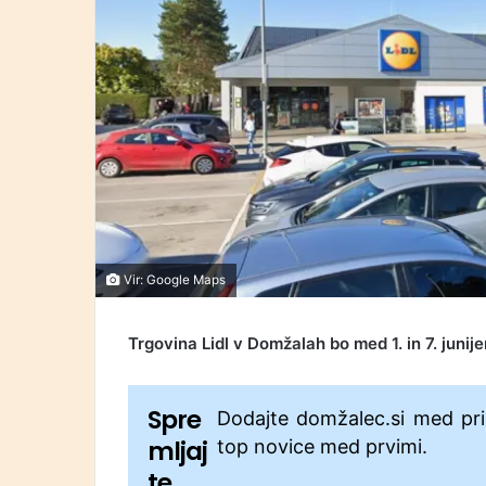
Vir: Google Maps
Trgovina Lidl v Domžalah bo med 1. in 7. juni
Spre
Dodajte domžalec.si med pri
mljaj
top novice med prvimi.
te