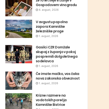
Že 10 let seje in žanje v
Gospodovem vinogradu
4. avgust, 2026
V avgustu popolna
zapora Kamniške
železniške proge
1. avgust, 2026
Gasilci CZR Domžale
skupaj z županjo v pokoj
pospremili dolgoletnega
sodelavca
1. avgust, 2026
Če imate mačko, vas čaka
nova zakonska obveznost
1. avgust, 2026
Krizne razmere na
vodotokih porečja
Kamniške Bistrice