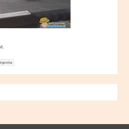
t.
trgovina