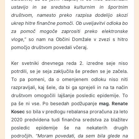
ustavijo in se sredstva kulturnim in športnim
društvom, namesto preko razpisa dodelijo skozi
ukrep hitre finančne pomoči. Ob uveljavitvi odloka bo
za pomoč mogoče zaprositi preko elektronske
vloge,”
so nam na Občini Domžale v zvezi s hitro
pomočjo društvom povedali včeraj.
Ker svetniki dnevnega reda 2. izredne seje niso
potrdili, se je seja zaključila še preden se je začela.
To pa pomeni, da o omenjenem odloku niso niti
razpravljali, kaj šele, da bi ga sprejeli in na ta način
društvom omogočili lajšanje posledic epidemije. To
pa še ni vse. Po besedah podžupanje
mag. Renate
Kosec
so bila v predlogu rebalansa proračuna za leto
2020 predvidena tudi finančna sredstva za blažitev
posledic epidemije še na nekaterih drugih
področjih.
“Moram povedati, da sem bila glede na