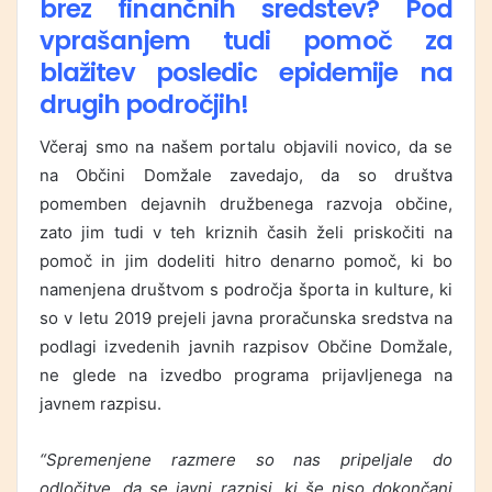
brez finančnih sredstev? Pod
vprašanjem tudi pomoč za
blažitev posledic epidemije na
drugih področjih!
Včeraj smo na našem portalu objavili novico, da se
na Občini Domžale zavedajo, da so društva
pomemben dejavnih družbenega razvoja občine,
zato jim tudi v teh kriznih časih želi priskočiti na
pomoč in jim dodeliti hitro denarno pomoč, ki bo
namenjena društvom s področja športa in kulture, ki
so v letu 2019 prejeli javna proračunska sredstva na
podlagi izvedenih javnih razpisov Občine Domžale,
ne glede na izvedbo programa prijavljenega na
javnem razpisu.
“Spremenjene razmere so nas pripeljale do
odločitve, da se javni razpisi, ki še niso dokončani