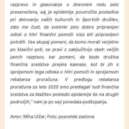
razpravo in glasovanje o dnevnem redu zelo
presenečena, saj je epidemije povzročila posledice
pri delovanju naših kulturnih in športnih društev,
zato me čudi, da svetniki zelo dobro pripravljen
odlok o hitri finančni pomoči niso bili pripravljeni
potrditi. Vse skupaj pomeni, da bomo morali verjetno
po klasični poti, se pravi z zaključitvijo obeh večjih
javnih razpisov, kar pomeni, da bodo društva
finančna sredstva prejela kasneje, kot bi jih s
sprejemom tega odloka o hitri pomoči in sprejemom
rebalansa proračuna. V predlogu rebalansa
proračuna za leto 2020 smo predlagali tudi finančna
sredstva za blažitev posledic epidemije še na drugih
področjih,“
nam je po seji povedala podžupanja.
Avtor: Miha Ulčar; Foto: posnetek zaslona