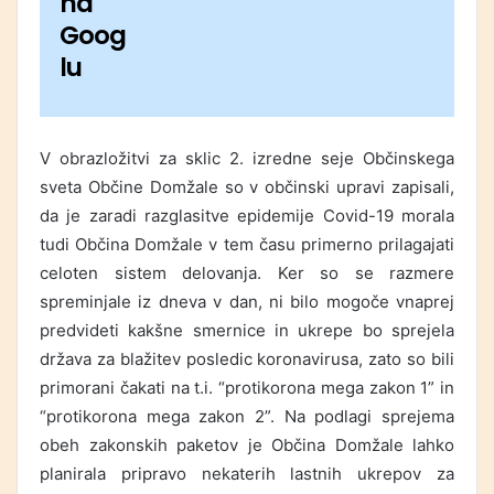
na
Goog
lu
V obrazložitvi za sklic 2. izredne seje Občinskega
sveta Občine Domžale so v občinski upravi zapisali,
da je zaradi razglasitve epidemije Covid-19 morala
tudi Občina Domžale v tem času primerno prilagajati
celoten sistem delovanja. Ker so se razmere
spreminjale iz dneva v dan, ni bilo mogoče vnaprej
predvideti kakšne smernice in ukrepe bo sprejela
država za blažitev posledic koronavirusa, zato so bili
primorani čakati na t.i. “protikorona mega zakon 1” in
“protikorona mega zakon 2”. Na podlagi sprejema
obeh zakonskih paketov je Občina Domžale lahko
planirala pripravo nekaterih lastnih ukrepov za