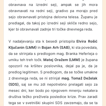
obravnava na izredni seji, ampak se jih mora
obravnavati na redni seji, gradivo pa morajo pred
sejo obravnavati pristojna delovna telesa. Županu je
predlagal, da takoj po izredni seji skliče redno sejo,
kjer bi obravnavali zadnje tri točke dnevnega reda.
V nadaljevanju sta k besedi pristopila
Elvira Rošić
Ključanin (LMM)
in
Bojan Arh (SAB),
ki sta povedala,
da se strinjata s predlogom mag. Branka Heferleja o
umiku teh treh točk.
Matej Oražem (LMM)
je župana
opozoril na kršitev poslovnika, dejal pa je, da je
predlog legitimen. S predlogom, da se točke umakne
z dnevnega reda, se ni strinjal
mag. Tomaž Deželak
(SDS),
saj se mu zdi nepotrebno prelagati sejo za
mesec dni, ker bodo po njegovem mnenju nekatera
društva težko preživela posledice krize. Prav zaradi
tega se v svetniški skupini SDS zavzemajo, da se ta