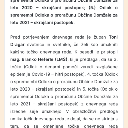
spremembi Odloka o proračunu Občine Domžale za
leto 2020 – skrajšani postopek; (5.) Odlok o
spremembi Odloka o proračunu Občine Domžale za
leto 2021 – skrajšani postopek.
Pred potrjevanjem dnevnega reda je župan
Toni
Dragar
svetnice in svetnike, če želi kdo umakniti
kakšno točko dnevnega reda. K besedi je pristopil
mag. Branko Heferle (LMŠ),
ki je predlagal, da se 3.
točka (Odlok o denarni pomoči zaradi razglašene
epidemije Covid-19 – hitri postopek), 4. točka (Odlok
o spremembi Odloka o proračunu Občine Domžale za
leto 2020 – skrajšani postopek) in 5. točka (Odlok o
spremembi Odloka o proračunu Občine Domžale za
leto 2021 – skrajšani postopek) z dnevnega reda
izredne seje umaknejo. V obrazložitvi predloga
umika točk dnevnega reda je dejal, da se ne strinja s
tem, da se omenjene točke dnevnega reda