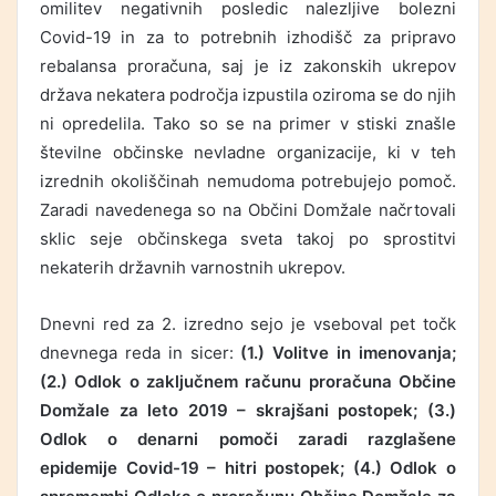
omilitev negativnih posledic nalezljive bolezni
Covid-19 in za to potrebnih izhodišč za pripravo
rebalansa proračuna, saj je iz zakonskih ukrepov
država nekatera področja izpustila oziroma se do njih
ni opredelila. Tako so se na primer v stiski znašle
številne občinske nevladne organizacije, ki v teh
izrednih okoliščinah nemudoma potrebujejo pomoč.
Zaradi navedenega so na Občini Domžale načrtovali
sklic seje občinskega sveta takoj po sprostitvi
nekaterih državnih varnostnih ukrepov.
Dnevni red za 2. izredno sejo je vseboval pet točk
dnevnega reda in sicer:
(1.) Volitve in imenovanja;
(2.) Odlok o zaključnem računu proračuna Občine
Domžale za leto 2019 – skrajšani postopek; (3.)
Odlok o denarni pomoči zaradi razglašene
epidemije Covid-19 – hitri postopek; (4.) Odlok o