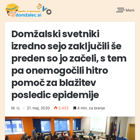
Meni
Domžalski svetniki
izredno sejo zaključili še
preden so jo začeli, s tem
pa onemogočili hitro
pomoč za blažitev
posledic epidemije
M. U.
21. maj, 2020
2.453
4 min. za branje