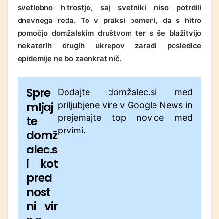
svetlobno hitrostjo, saj svetniki niso potrdili
dnevnega reda. To v praksi pomeni, da s hitro
pomočjo domžalskim društvom ter s še blažitvijo
nekaterih drugih ukrepov zaradi posledice
epidemije ne bo zaenkrat nič.
Spre
Dodajte domžalec.si med
mljaj
priljubjene vire v Google News in
prejemajte top novice med
te
prvimi.
domž
alec.s
i kot
pred
nost
ni vir