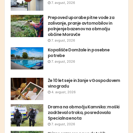
7. avgust, 2026
Prepoved uporabe pitne vode za
zalivanje, pranje avtomobilov in
polnjenje bazenov na območju
občine Moravče
7. avgust, 2026
Kopališče Domžale in posebne
potrebe
7. avgust, 2026
Že 10 let seje in žanje v Gospodovem
vinogradu
4. avgust, 2026
Drama na območju Kamnika: moški
zadrževal otroka, posredovala
Specialna enota
7. avgust, 2026