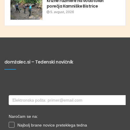
Krizne razmere na vodotokih
porečja Kamniške Bistrice
5. avgust, 2026
domžalec.si – Tedenski novičnik
Naročam se na:
Najbolj brane novice preteklega tedna