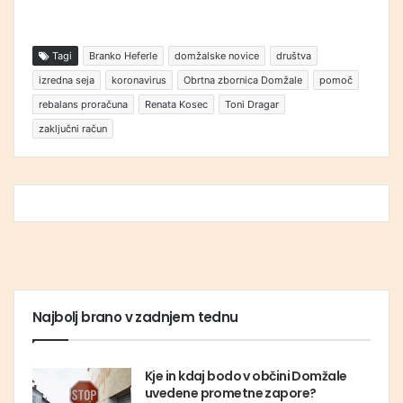
Tagi
Branko Heferle
domžalske novice
društva
izredna seja
koronavirus
Obrtna zbornica Domžale
pomoč
rebalans proračuna
Renata Kosec
Toni Dragar
zaključni račun
Najbolj brano v zadnjem tednu
Kje in kdaj bodo v občini Domžale
uvedene prometne zapore?