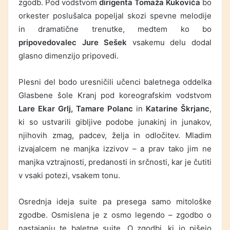
zgodb. Pod vodstvom
dirigenta Tomaža Kukoviča
bo
orkester poslušalca popeljal skozi spevne melodije
in dramatične trenutke, medtem ko bo
pripovedovalec Jure Sešek
vsakemu delu dodal
glasno dimenzijo pripovedi.
Plesni del bodo uresničili učenci baletnega oddelka
Glasbene šole Kranj pod koreografskim vodstvom
Lare Ekar Grlj, Tamare Polanc
in
Katarine Škrjanc
,
ki so ustvarili gibljive podobe junakinj in junakov,
njihovih zmag, padcev, želja in odločitev. Mladim
izvajalcem ne manjka izzivov – a prav tako jim ne
manjka vztrajnosti, predanosti in srčnosti, kar je čutiti
v vsaki potezi, vsakem tonu.
Osrednja ideja suite pa presega samo mitološke
zgodbe. Osmislena je z osmo legendo – zgodbo o
nastajanju te baletne suite. O zgodbi, ki jo pišejo