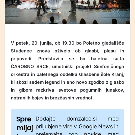
V petek, 20. junija, ob 19.30 bo Poletno gledališče
Studenec znova oživelo ob glasbi, plesu in
pripovedi. Predstavila se bo baletna suita
ČAROBNO SRCE, umetniški projekt Simfoničnega
orkestra in baletnega oddelka Glasbene šole Kranj,
ki skozi sedem legend in eno novo zgodbo z glasbo
in gibom razkriva svetove pogumnih junakov,
notranjih bojev in brezčasnih vrednot.
Spre
Dodajte domžalec.si med
mljaj
priljubjene vire v Google News in
prejemajte top novice med