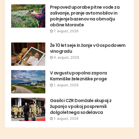
Prepoved uporabe pitne vode za
zalivanje, pranje avtomobilov in
polnjenje bazenov na območju
občine Moravče
7. avgust, 2026
Že 10 let seje in žanje v Gospodovem
vinogradu
4. avgust, 2026
V avgustu popolna zapora
Kamniške železniške proge
1. avgust, 2026
Gasilci CZR Domžale skupaj z
županjo v pokoj pospremili
dolgoletnega sodelavca
1. avgust, 2026