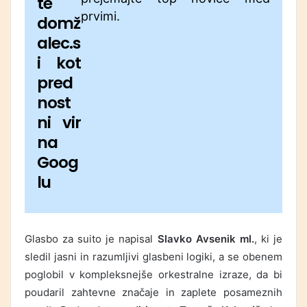
te
prvimi.
domž
alec.s
i kot
pred
nost
ni vir
na
Goog
lu
Glasbo za suito je napisal
Slavko Avsenik ml.
, ki je
sledil jasni in razumljivi glasbeni logiki, a se obenem
poglobil v kompleksnejše orkestralne izraze, da bi
poudaril zahtevne značaje in zaplete posameznih