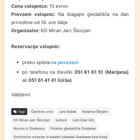
Cena vstopnice:
15 evrov
Prevzem vstopnic:
Na blagajni gledališča na dan
prireditve od 18. ure dalje
Organizator:
KD Miran Jarc Škocjan
Rezervacije vstopnic:
preko spleta
na povezavi
po telefonu na številki
051 61 61 51 (Marijana)
ali
051 61 41 41 (Urša)
Vabljeni!
Tagi
Čarobno srce
Jure Sešek
Katarina Škrjanc
KD Miran Jarc Škocjan
kultura
Lara Ekar Grlj
Novice iz Studenca
Poletno gledališče Studenec
Simfonični orkester in baletni oddelek Glasbene šole Kranj