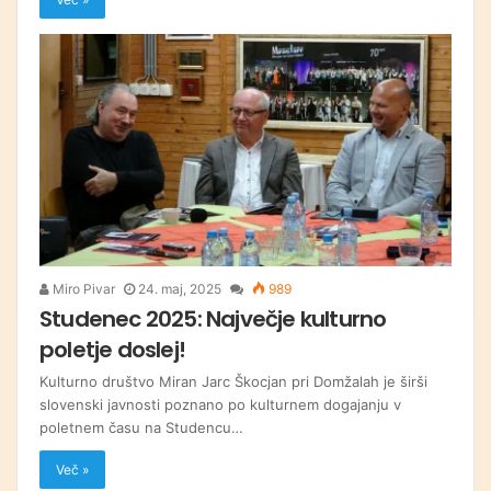
Miro Pivar
24. maj, 2025
989
Studenec 2025: Največje kulturno
poletje doslej!
Kulturno društvo Miran Jarc Škocjan pri Domžalah je širši
slovenski javnosti poznano po kulturnem dogajanju v
poletnem času na Studencu…
Več »