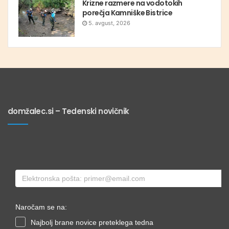
Krizne razmere na vodotokih
porečja Kamniške Bistrice
5. avgust, 2026
domžalec.si – Tedenski novičnik
Naročam se na:
Najbolj brane novice preteklega tedna