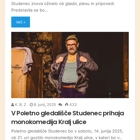
Studenec znova oživelo ob glasbi, plesu in pripovedi.
Predstavila se bo…
Več »
K. B. Z.
8. junij, 2025
433
V Poletno gledališče Studenec prihaja
monokomedija Kralj ulice
Poletno gledališče Studenec bo v soboto, 14. junija 2025,
ob 21. uri gostilo monokomedijo Kralj ulice, v kateri bo v…