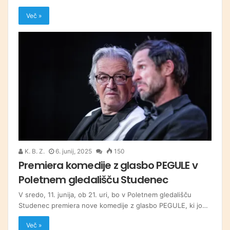
Več »
K. B. Z.
6. junij, 2025
150
Premiera komedije z glasbo PEGULE v
Poletnem gledališču Studenec
V sredo, 11. junija, ob 21. uri, bo v Poletnem gledališču
Studenec premiera nove komedije z glasbo PEGULE, ki jo…
Več »