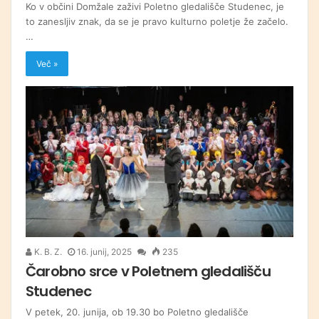
Ko v občini Domžale zaživi Poletno gledališče Studenec, je
to zanesljiv znak, da se je pravo kulturno poletje že začelo.
…
Več »
K. B. Z.
16. junij, 2025
235
Čarobno srce v Poletnem gledališču
Studenec
V petek, 20. junija, ob 19.30 bo Poletno gledališče