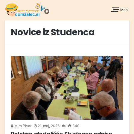
Meni
Novice iz Studenca
Miro Pivar
21. maj, 2026
340
Poletno gledališče Studenec odpira