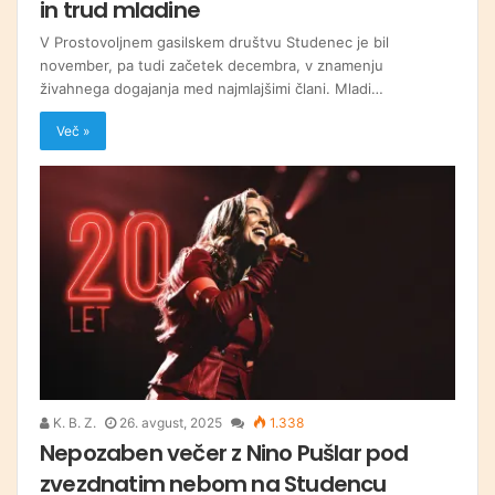
in trud mladine
V Prostovoljnem gasilskem društvu Studenec je bil
november, pa tudi začetek decembra, v znamenju
živahnega dogajanja med najmlajšimi člani. Mladi…
Več »
K. B. Z.
26. avgust, 2025
1.338
Nepozaben večer z Nino Pušlar pod
zvezdnatim nebom na Studencu