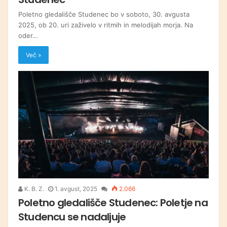
Poletno gledališče Studenec bo v soboto, 30. avgusta
2025, ob 20. uri zaživelo v ritmih in melodijah morja. Na
oder…
Več »
K. B. Z.
1. avgust, 2025
2.066
Poletno gledališče Studenec: Poletje na
Studencu se nadaljuje