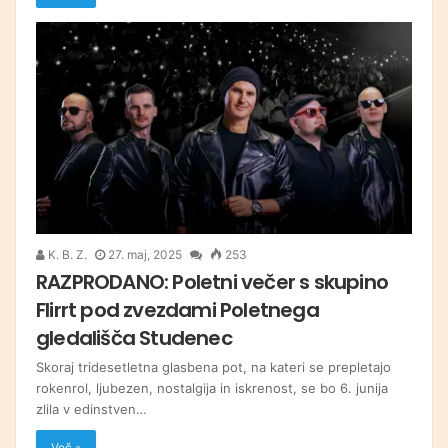
K. B. Z.
27. maj, 2025
253
RAZPRODANO: Poletni večer s skupino
Flirrt pod zvezdami Poletnega
gledališča Studenec
Skoraj tridesetletna glasbena pot, na kateri se prepletajo
rokenrol, ljubezen, nostalgija in iskrenost, se bo 6. junija
zlila v edinstven…
Več »