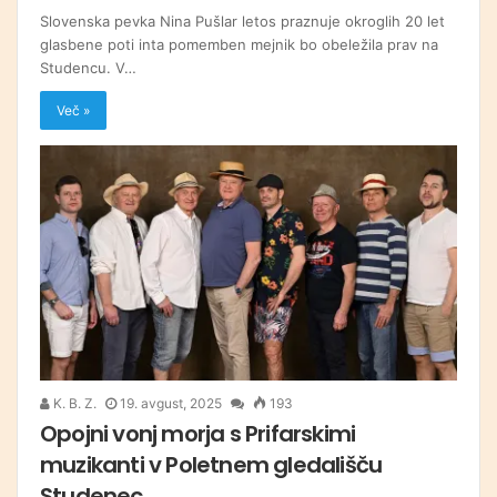
Slovenska pevka Nina Pušlar letos praznuje okroglih 20 let
glasbene poti inta pomemben mejnik bo obeležila prav na
Studencu. V…
Več »
K. B. Z.
19. avgust, 2025
193
Opojni vonj morja s Prifarskimi
muzikanti v Poletnem gledališču
Studenec