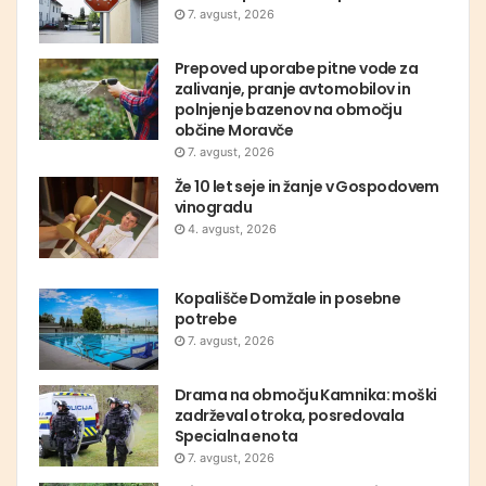
7. avgust, 2026
Prepoved uporabe pitne vode za
zalivanje, pranje avtomobilov in
polnjenje bazenov na območju
občine Moravče
7. avgust, 2026
Že 10 let seje in žanje v Gospodovem
vinogradu
4. avgust, 2026
Kopališče Domžale in posebne
potrebe
7. avgust, 2026
Drama na območju Kamnika: moški
zadrževal otroka, posredovala
Specialna enota
7. avgust, 2026