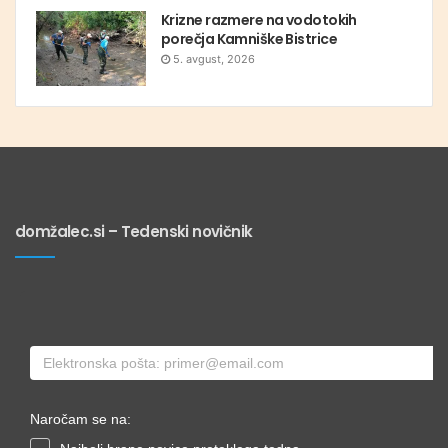
Krizne razmere na vodotokih
porečja Kamniške Bistrice
5. avgust, 2026
domžalec.si – Tedenski novičnik
Naročam se na: