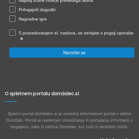
Najbolj brane novice preteklega tedna
Prihajajoči dogodki
Nagradne igre
S posredovanjem el. naslova, se strinjate s pogoji uporabe.
»
Naročite se
O spletnem portalu domžalec.si
Spletni portal domžalec.si je osrednji informativni portal v občini
Domžale. Portal je namenjen obveščanju in ponujanju informacij o
dogajanju, tako iz občine Domžale, kot tudi iz okoliških občin.