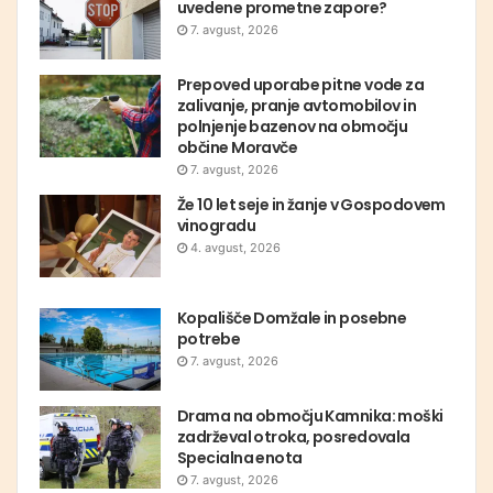
uvedene prometne zapore?
7. avgust, 2026
Prepoved uporabe pitne vode za
zalivanje, pranje avtomobilov in
polnjenje bazenov na območju
občine Moravče
7. avgust, 2026
Že 10 let seje in žanje v Gospodovem
vinogradu
4. avgust, 2026
Kopališče Domžale in posebne
potrebe
7. avgust, 2026
Drama na območju Kamnika: moški
zadrževal otroka, posredovala
Specialna enota
7. avgust, 2026