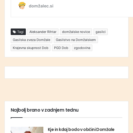
Tagi
Aleksander Rihtar
domžalske novice
gasilci
Gasilska zveza Domžale
Gasilstvo na Domžalskem
Krajevna skupnost Dob
PGD Dob
zgodovina
Najbolj brano v zadnjem tednu
Kje in kdaj bodo v občini Domžale