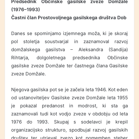
Predsednik Občinske gasilske zveze Domžale
(1976–1993)
Častni član Prostovoljnega gasilskega društva Dob
Danes se spominjamo izjemnega moža, ki je skoraj
pol stoletja soustvarjal in zaznamoval razvoj
domžalskega gasilstva – Aleksandra (Sandija)
Rihtarja, dolgoletnega predsednika Občinske
gasilske zveze Domžale ter častnega člana Gasilske
zveze Domžale.
Njegova gasilska pot se je začela leta 1946. Kot eden
od ustanoviteljev Gasilske zveze Domžale leta 1955
je pokazal predanost in modrost, ki sta ga
zaznamovali tudi kot vodjo zveze v obdobju od leta
1976 do 1993. Skupaj s sodelavci je krepil
organizacijsko strukturo, spodbujal razvoj gasilskih
društev ter utrjeval zvezo kot pomemben steber