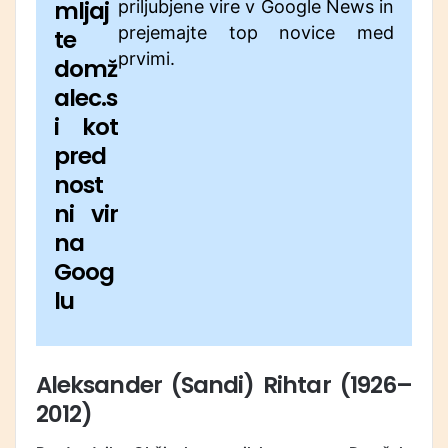
mljaj
priljubjene vire v Google News in
prejemajte top novice med
te
prvimi.
domž
alec.s
i kot
pred
nost
ni vir
na
Goog
lu
Aleksander (Sandi) Rihtar
(1926–
2012)