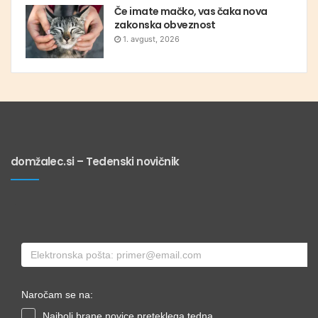
Če imate mačko, vas čaka nova
zakonska obveznost
1. avgust, 2026
domžalec.si – Tedenski novičnik
Naročam se na:
Najbolj brane novice preteklega tedna