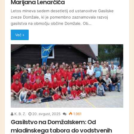
Marijana Lenarčiča
Letos mineva sedem desetletij od ustanovitve Gasilske
zveze Domžale, ki je pomembno zaznamovala razvoj
gasilstva na območju občine Domžale. Ob…
Več »
K. B. Z.
20. avgust, 2025
1.961
Gasilstvo na Domžalskem: Od
mladinskega tabora do vodstvenih