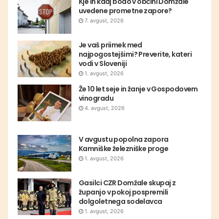
Kje in kdaj bodo v občini Domžale
uvedene prometne zapore?
7. avgust, 2026
Je vaš priimek med
najpogostejšimi? Preverite, kateri
vodi v Sloveniji
1. avgust, 2026
Že 10 let seje in žanje v Gospodovem
vinogradu
4. avgust, 2026
V avgustu popolna zapora
Kamniške železniške proge
1. avgust, 2026
Gasilci CZR Domžale skupaj z
županjo v pokoj pospremili
dolgoletnega sodelavca
1. avgust, 2026