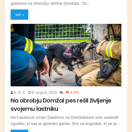
gasilstva na območju občine Domžale. Ob…
Več »
K. B. Z.
6. avgust, 2025
4.591
Na obrobju Domžal pes rešil življenje
svojemu lastniku
Na Facebook strani Gasilstvo na Domžalskem smo zasledili
zgodbo, ki nas je globoko ganila. Gre za dogodek, ki se je…