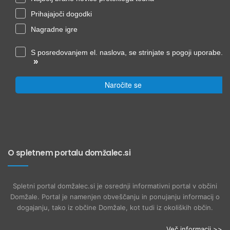
Prihajajoči dogodki
Nagradne igre
S posredovanjem el. naslova, se strinjate s pogoji uporabe.
»
Naročite se
O spletnem portalu domžalec.si
Spletni portal domžalec.si je osrednji informativni portal v občini
Domžale. Portal je namenjen obveščanju in ponujanju informacij o
dogajanju, tako iz občine Domžale, kot tudi iz okoliških občin.
Več informacij >>