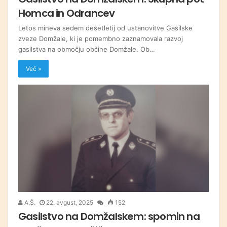
Homca in Odrancev
Letos mineva sedem desetletij od ustanovitve Gasilske
zveze Domžale, ki je pomembno zaznamovala razvoj
gasilstva na območju občine Domžale. Ob…
Več »
A.Š.
22. avgust, 2025
152
Gasilstvo na Domžalskem: spomin na