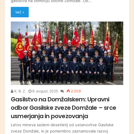
gasilstva na območju občine Domžale. Ob…
Več »
K. B. Z.
6. avgust, 2025
2.009
Gasilstvo na Domžalskem: Upravni
odbor Gasilske zveze Domžale – srce
usmerjanja in povezovanja
Letos mineva sedem desetletij od ustanovitve Gasilske
zveze Domžale, ki je pomembno zaznamovala razvoj