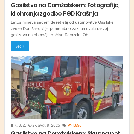
Gasilstvo na Domžalskem: Fotografija,
ki ohranja zgodbo PGD Krašnja
Letos mineva sedem desetletij od ustanovitve Gasilske
zveze Domžale, ki je pomembno zaznamovala razvoj
gasilstva na območju občine Domžale. Ob…
Več »
K. B. Z.
27. avgust, 2025
1.896
Gasilstvo na Domžalskem: Skupna pot