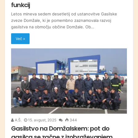
funkcij
Letos mineva sedem desetletij od ustanovitve Gasilske
zveze Domžale, ki je pomembno zaznamovala razvoj
gasilstva na območju občine Domžale. Ob…
Več »
A.Š.
15. avgust, 2025
344
Gasilstvo na Domžalskem: pot do
gasilca se začne z izobraževanjem