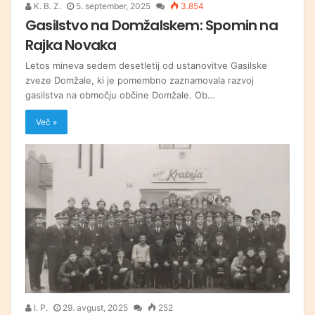
K. B. Z.
5. september, 2025
3.854
Gasilstvo na Domžalskem: Spomin na
Rajka Novaka
Letos mineva sedem desetletij od ustanovitve Gasilske
zveze Domžale, ki je pomembno zaznamovala razvoj
gasilstva na območju občine Domžale. Ob…
Več »
I. P.
29. avgust, 2025
252