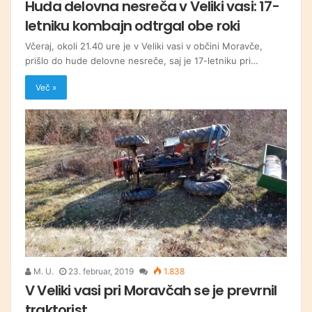
Huda delovna nesreča v Veliki vasi: 17-
letniku kombajn odtrgal obe roki
Včeraj, okoli 21.40 ure je v Veliki vasi v občini Moravče,
prišlo do hude delovne nesreče, saj je 17-letniku pri…
Več »
M. U.
23. februar, 2019
1.838
V Veliki vasi pri Moravčah se je prevrnil
traktorist