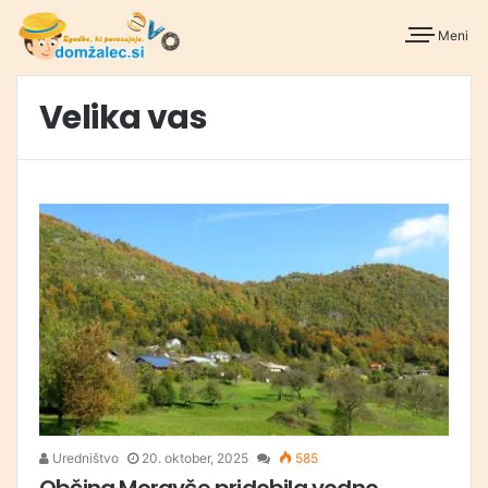
Meni
Velika vas
Uredništvo
20. oktober, 2025
585
Občina Moravče pridobila vodno