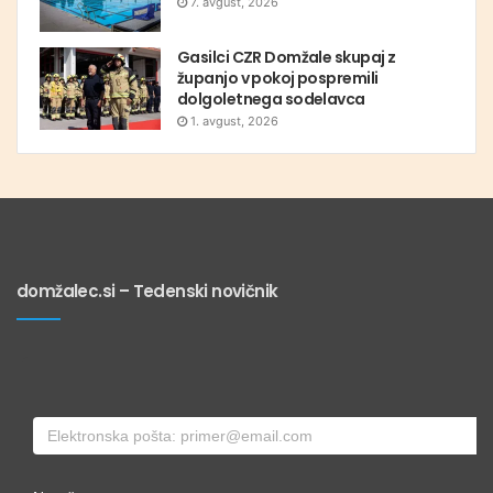
7. avgust, 2026
Gasilci CZR Domžale skupaj z
županjo v pokoj pospremili
dolgoletnega sodelavca
1. avgust, 2026
domžalec.si – Tedenski novičnik