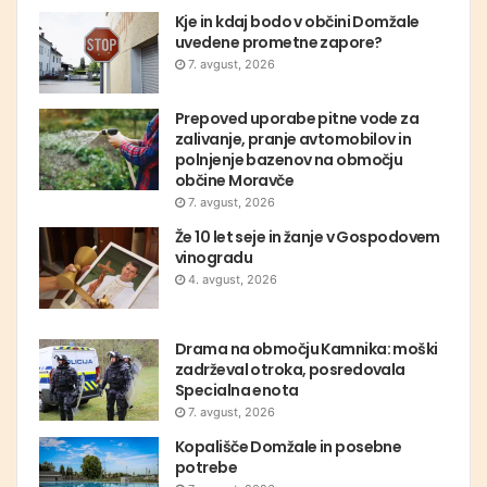
Kje in kdaj bodo v občini Domžale
uvedene prometne zapore?
7. avgust, 2026
Prepoved uporabe pitne vode za
zalivanje, pranje avtomobilov in
polnjenje bazenov na območju
občine Moravče
7. avgust, 2026
Že 10 let seje in žanje v Gospodovem
vinogradu
4. avgust, 2026
Drama na območju Kamnika: moški
zadrževal otroka, posredovala
Specialna enota
7. avgust, 2026
Kopališče Domžale in posebne
potrebe